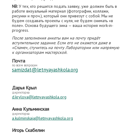
NB:
У тех, кто решится подать заявку, уже должен быть в
работе визуальный материал (фотографии, коллажи,
рисунки и проч.), который они привезут с собой. Мы не
будем создавать проекты с нуля, не будем снимать «в
поле». Основа будущего зина — ваша история work-in-
progress.
После заполнения анкеты вам на почту придёт
вступительное задание. Если его не окажется даже в
«Спаме», стучитесь на почту Лаборатории или напрямую
к организаторам мастерской.
Почта
по всем вопросам
samizdat@letnyayashkola.org
Дарья Крыл
директорка
d.krylova@letnyayashkola.org
Анна Кульминская
директорка
a.kulminskaja@letnyayashkola.org
Игорь Скабелин