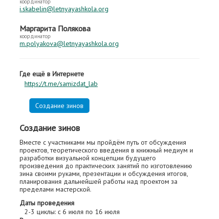
координатор
i.skabelin@letnyayashkola.org
Маргарита Полякова
координатор
m.polyakova@letnyayashkola.org
Где ещё в Интернете
https://t.me/samizdat_lab
Создание зинов
Создание зинов
Вместе с участниками мы пройдём путь от обсуждения
проектов, теоретического введения в книжный медиум и
разработки визуальной концепции будущего
произведения до практических занятий по изготовлению
зина своими руками, презентации и обсуждения итогов,
планирования дальнейшей работы над проектом за
пределами мастерской.
Даты проведения
2-3 циклы: с 6 июля по 16 июля