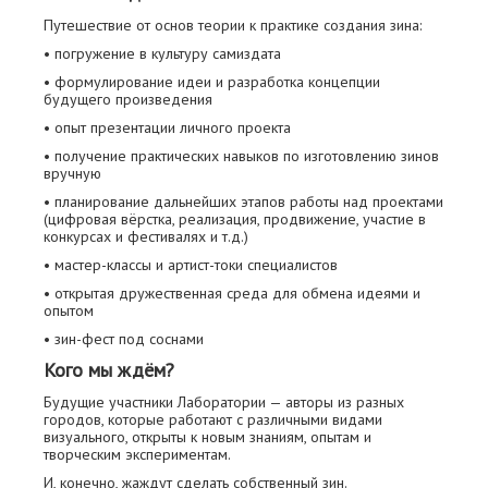
Путешествие от основ теории к практике создания зина:
• погружение в культуру самиздата
• формулирование идеи и разработка концепции
будущего произведения
• опыт презентации личного проекта
• получение практических навыков по изготовлению зинов
вручную
• планирование дальнейших этапов работы над проектами
(цифровая вёрстка, реализация, продвижение, участие в
конкурсах и фестивалях и т.д.)
• мастер-классы и артист-токи специалистов
• открытая дружественная среда для обмена идеями и
опытом
• зин-фест под соснами
Кого мы ждём?
Будущие участники Лаборатории — авторы из разных
городов, которые работают с различными видами
визуального, открыты к новым знаниям, опытам и
творческим экспериментам.
И, конечно, жаждут сделать собственный зин.