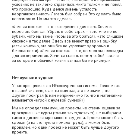
условиях не так легко справиться. Никто толком и не понял,
что произошло. Куда делся ливень, усталость,
неорганизованность. Лагерь был собран. Это сделать было
невозможно. Но мы это сделали.
«Летняя школа» — это эксперимент для всех. Хочется
перестать бояться. Убрать в себе страх – «это мне не по
зубам», «кто мы такие, чтобы за это браться», «это слишком
сложно» и так далее. Здесь все имеют право на ошибку
(если, конечно, эта ошибка не угрожает здоровью и
безопасности). «Летняя школа» — это, во многом, площадка
для экспериментов. Хочется ставить перед собой задачи,
за которые в обычной жизни, взяться бы не рискнули.
Нет лучших и худших
У нас принципиально НЕконкурентная система. Точнее так:
в нашей системе, если ты выиграл, это не значит, что
другой проиграл (к нам неприменимо то, что в математике
называется «игрой с нулевой суммой»).
Мы не определяем лучшие проекты, не ставим оценки за
прослушанные курсы (только зачет/незачет), не выбираем
самого дисциплинированного студента. Проект может быть
сделан (и на это нужно немало труда), а может быть
провален. Но один проект не может быть лучше другого
проекта.