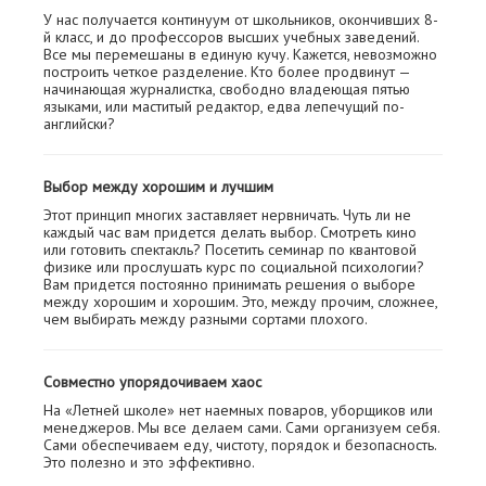
У нас получается континуум от школьников, окончивших 8-
й класс, и до профессоров высших учебных заведений.
Все мы перемешаны в единую кучу. Кажется, невозможно
построить четкое разделение. Кто более продвинут —
начинающая журналистка, свободно владеющая пятью
языками, или маститый редактор, едва лепечущий по-
английски?
Выбор между хорошим и лучшим
Этот принцип многих заставляет нервничать. Чуть ли не
каждый час вам придется делать выбор. Смотреть кино
или готовить спектакль? Посетить семинар по квантовой
физике или прослушать курс по социальной психологии?
Вам придется постоянно принимать решения о выборе
между хорошим и хорошим. Это, между прочим, сложнее,
чем выбирать между разными сортами плохого.
Совместно упорядочиваем хаос
На «Летней школе» нет наемных поваров, уборщиков или
менеджеров. Мы все делаем сами. Сами организуем себя.
Сами обеспечиваем еду, чистоту, порядок и безопасность.
Это полезно и это эффективно.