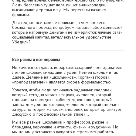
опередили время. Сейчас волонтерство стало популярным.
Люди бесплатно тушат леса, пишут энциклопедии,
высаживают деревья и т.д. Мы перестали казаться
фриками.
Для тех, кто все-таки не понимает, в чем прелесть
бесплатного проекта, попробуем назвать набор ценностей,
которые напрямую деньгами не измеряются: личные связи,
социальный капитал, интеллектуальное удовольствие.
Убедили?
Все равны и все неравны
Не хочется создавать иерархию: «старший преподаватель
Летней школы», «младший студент Летней школы» и так
далее. Деление на «школьников», «организаторов»,
«преподавателей» является скорее формальностью.
Хочется, чтобы люди отличались задачами: «человек,
который сегодня читает лекцию», «человек, который
отвечает за порядок в кабинете», «человек, который
завтра дежурит по лагерю», «человек, который отвечает
за курс по теории жанров», «человек, который организует
дискуссию о профессиональной этике»…
Мы все разные: школьники и профессора, рыжие и
блондины, верующие и атеисты, физики и художники. Но
мы ценим достоинство каждого и стремимся работать