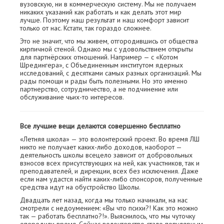
вузовскую, ни в коммерческую систему. Мы не получаем
никаких указаний как работать и как делать этот мир
лучше. Поэтому наш результат и наш комфорт зависит
только от нас. Кстати, так гораздо сложнее.
Это не значит, что мы живем, отгородившись от общества
кирпичной стеной. Однако мы с удовольствием открыты
для партнёрских отношений. Например — с «Котом
Шредингера», с Объединенным институтом ядерных
исследований, с десятками самых разных организаций. Мы
рады помощи и рады быть полезными. Но это именно
партнерство, сотрудничество, а не подчинение или
обслуживание чьих-то интересов.
Все лучшие вещи делаются совершенно бесплатно
«Летняя школа» — это волонтерский проект. Во время ЛШ
никто не получает каких-либо доходов, наоборот —
деятельность школы всецело зависит от добровольных
взносов всех присутствующих на ней, как участников, так и
преподавателей, и дирекции, всех без исключения. Даже
если нам удастся найти каких-либо спонсоров, полученные
средства идут на обустройство Школы.
Двадцать лет назад, когда мы только начинали, на нас
смотрели с недоумением: «Вы что психи?! Как это можно
так — работать бесплатно?!». Выяснилось, что мы чуточку