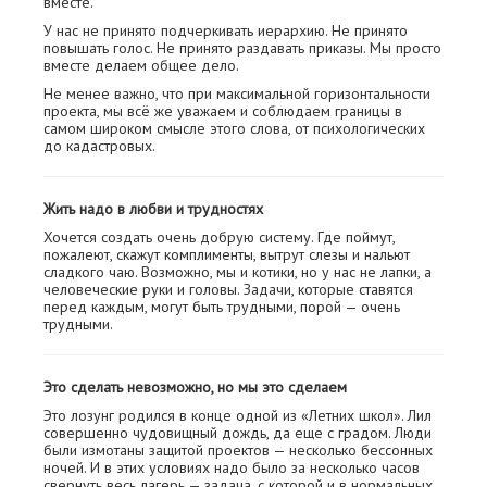
вместе.
У нас не принято подчеркивать иерархию. Не принято
повышать голос. Не принято раздавать приказы. Мы просто
вместе делаем общее дело.
Не менее важно, что при максимальной горизонтальности
проекта, мы всё же уважаем и соблюдаем границы в
самом широком смысле этого слова, от психологических
до кадастровых.
Жить надо в любви и трудностях
Хочется создать очень добрую систему. Где поймут,
пожалеют, скажут комплименты, вытрут слезы и нальют
сладкого чаю. Возможно, мы и котики, но у нас не лапки, а
человеческие руки и головы. Задачи, которые ставятся
перед каждым, могут быть трудными, порой — очень
трудными.
Это сделать невозможно, но мы это сделаем
Это лозунг родился в конце одной из «Летних школ». Лил
совершенно чудовищный дождь, да еще с градом. Люди
были измотаны защитой проектов — несколько бессонных
ночей. И в этих условиях надо было за несколько часов
свернуть весь лагерь — задача, с которой и в нормальных