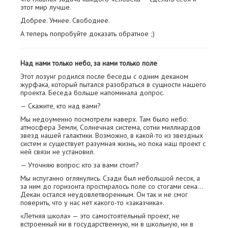
этот мир лучше.
Добрее. Умнее. Свободнее.
А теперь попробуйте доказать обратное ;)
Над нами только небо, за нами только поле
Этот лозунг родился после беседы с одним деканом
журфака, который пытался разобраться в сущности нашего
проекта. Беседа больше напоминала допрос.
— Скажите, кто над вами?
Мы недоуменно посмотрели наверх. Там было небо:
атмосфера Земли, Солнечная система, сотни миллиардов
звезд нашей галактики. Возможно, в какой-то из звездных
систем и существует разумная жизнь, но пока наш проект с
ней связи не установил.
— Уточняю вопрос: кто за вами стоит?
Мы испуганно оглянулись. Сзади был небольшой лесок, а
за ним до горизонта простиралось поле со стогами сена…
Декан остался неудовлетворенным. Он так и не смог
поверить, что у нас нет какого-то «заказчика».
«Летняя школа» — это самостоятельный проект, не
встроенный ни в государственную, ни в школьную, ни в