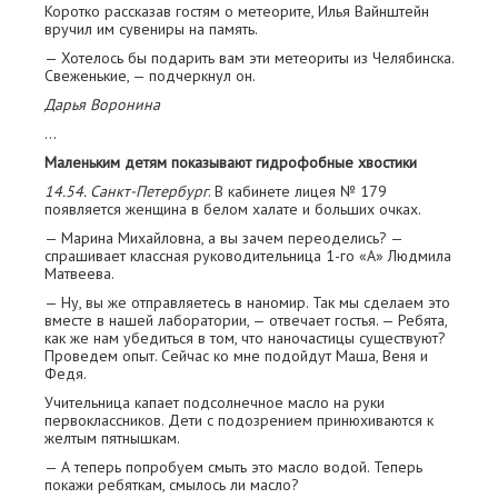
Коротко рассказав гостям о метеорите, Илья Вайнштейн
вручил им сувениры на память.
— Хотелось бы подарить вам эти метеориты из Челябинска.
Свеженькие, — подчеркнул он.
Дарья Воронина
…
Маленьким детям показывают гидрофобные хвостики
14.54. Санкт-Петербург
. В кабинете лицея № 179
появляется женщина в белом халате и больших очках.
— Марина Михайловна, а вы зачем переоделись? —
спрашивает классная руководительница 1-го «А» Людмила
Матвеева.
— Ну, вы же отправляетесь в наномир. Так мы сделаем это
вместе в нашей лаборатории, — отвечает гостья. — Ребята,
как же нам убедиться в том, что наночастицы существуют?
Проведем опыт. Сейчас ко мне подойдут Маша, Веня и
Федя.
Учительница капает подсолнечное масло на руки
первоклассников. Дети с подозрением принюхиваются к
желтым пятнышкам.
— А теперь попробуем смыть это масло водой. Теперь
покажи ребяткам, смылось ли масло?