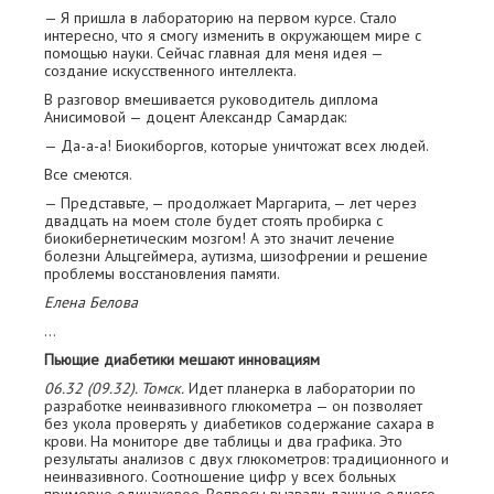
— Я пришла в лабораторию на первом курсе. Стало
интересно, что я смогу изменить в окружающем мире с
помощью науки. Сейчас главная для меня идея —
создание искусственного интеллекта.
В разговор вмешивается руководитель диплома
Анисимовой — доцент Александр С­амардак:
— Да-а-а! Биокиборгов, которые уничтожат всех людей.
Все смеются.
— Представьте, — продолжает Маргарита, — лет через
двадцать на моем столе будет стоять пробирка с
биокибернетическим мозгом! А это значит лечение
болезни Альцгеймера, аутизма, шизофрении и решение
проблемы восстановления памяти.
Елена Белова
…
Пьющие диабетики мешают инновациям
06.32 (09.32). Томск.
Идет планерка в лаборатории по
разработке неинвазивного глюкометра — он позволяет
без укола проверять у диабетиков содержание сахара в
крови. На мониторе две таблицы и два графика. Это
результаты анализов с двух глюкометров: традиционного и
неинвазивного. Соотношение цифр у всех больных