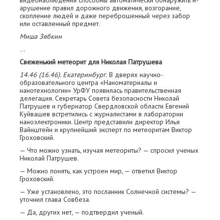
видеонаблюдения способны автоматически обнаружить н­
арушение правил дорожного движения, возгорание,
скопление людей и даже переброшенный через забор
или оставленный предмет.
Миша Зябкин
…
Свеженький метеорит для Николая Патрушева
14.46 (16.46). Екатеринбург.
В дверях научно-
образовательного центра «Наноматериалы и
нанотехнологии» УрФУ появилась правительственная
делегация. Секретарь С­овета безопасности Николай
Патрушев и губернатор Свердловской области Евгений
Куйвашев встретились с журналистами в лаборатории
наноэлектроники. Центр представили директор Илья
Вайнштейн и крупнейший эксперт по метеоритам Виктор
Гроховский.
— Что можно узнать, изучая метеориты? — спросил ученых
Николай Патрушев.
— Можно понять, как устроен мир, — ответил Виктор
Гроховский.
— Уже установлено, это посланник Солнечной системы? —
уточнил глава Совбеза.
— Да, других нет, — подтвердил ученый.