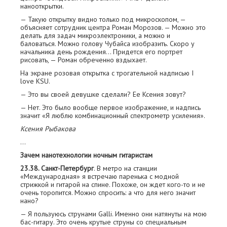
нанооткрытки.
— Такую открытку видно только под микроскопом, —
объясняет сотрудник центра Роман Морозов. — Можно это
делать для задач микроэлектроники, а можно и
баловаться. Можно голову Чубайса изобразить. Скоро у
начальника день рождения... Придется его портрет
рисовать, — Роман обреченно вздыхает.
На экране розовая открытка с трогательной надписью I
love KSU.
— Это вы своей девушке сделали? Ее Ксения зовут?
— Нет. Это было вообще первое изображение, и надпись
значит «Я люблю комбинационный спектрометр усиления».
Ксения Рыбакова
…
Зачем нанотехнологии ночным гитаристам
23.38. Санкт-Петербург
. В метро на станции
«Международная» я встречаю паренька с модной
стрижкой и гитарой на спине. П­охоже, он ждет кого-то и не
очень торопится. Можно спросить: а что для него значит
нано?
— Я пользуюсь струнами Galli. Именно они натянуты на мою
бас-гитару. Это очень крутые струны со специальным