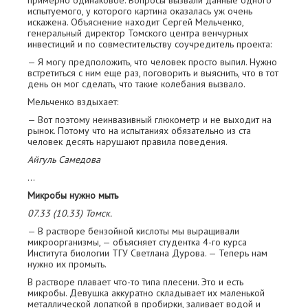
примерно одинаковое. Вопросы вызвали данные одного
испытуемого, у которого картина оказалась уж очень
искажена. Объяснение находит Сергей Мельченко,
генеральный директор Томского центра венчурных
инвестиций и по совместительству соучредитель проекта:
— Я могу предположить, что человек просто выпил. Нужно
встретиться с ним еще раз, п­оговорить и выяснить, что в тот
день он мог сделать, что такие колебания вызвало.
Мельченко вздыхает:
— Вот поэтому неинвазивный глюкометр и не выходит на
рынок. Потому что на испытаниях обязательно из ста
человек десять н­арушают правила поведения.
Айгуль Самедова
…
Микробы нужно мыть
07.33 (10.33) Томск.
— В растворе бензойной кислоты мы выращивали
микроорганизмы, — объясняет студентка 4-го курса
Института биологии ТГУ Светлана Дурова. — Теперь нам
нужно их промыть.
В растворе плавает что-то типа плесени. Это и есть
микробы. Девушка аккуратно складывает их маленькой
металлической лопаткой в пробирки, заливает водой и