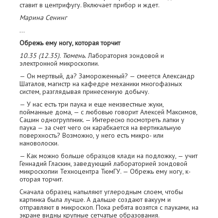
ставит в центрифугу. Включает прибор и ждет.
Марина Сенинг
…
Обрежь ему ногу, которая торчит
10.35 (12.35). Тюмень.
Лаборатория зондовой и
электронной микроскопии.
— Он мертвый, да? Замороженный? — смеется Александр
Шаталов, магистр на кафедре механики многофазных
систем, разглядывая принесенную добычу.
— У нас есть три паука и еще неизвестные жуки,
пойманные дома, — с любовью говорит Алексей Максимов,
Сашин одногруппник. — Интересно посмотреть лапки у
паука — за счет чего он карабкается на вертикальную
поверхность? Возможно, у него есть микро- или
нановолоски.
— Как можно больше образцов клади на подложку, — учит
Геннадий Гласкин, заведующий лабораторией зондовой
микроскопии Техноцентра ТюмГУ. — Обрежь ему ногу, к­
оторая торчит.
Сначала образец напыляют углеродным слоем, чтобы
картинка была лучше. А дальше создают вакуум и
отправляют в микроскоп. Пока ребята возятся с пауками, на
экране видны крупные сетчатые образования.