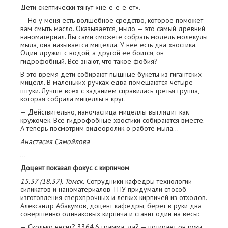
Дети скептически тянут «не-е-е-е-ет».
— Но у меня есть волшебное средство, которое поможет
вам смыть масло. Оказывается, мыло — это самый древний
наноматериал. Вы сами сможете собрать модель молекулы
мыла, она называется мицелла. У нее есть два хвостика.
Один дружит с водой, а другой ее боится, он
гидрофобный. Все знают, что такое фобия?
В это время дети собирают пышные букеты из гигантских
мицелл. В маленьких ручках едва помещаются четыре
штуки. Лучше всех с заданием справилась третья группа,
которая собрала мицеллы в круг.
— Действительно, наночастица мицеллы выглядит как
кружочек. Все гидрофобные хвостики собираются вместе.
А теперь посмотрим видеоролик о работе мыла...
Анастасия Самойлова
…
Доцент показал фокус с кирпичом
15.37 (18.37). Томск.
Сотрудники кафедры технологии
силикатов и наноматериалов ТПУ придумали способ
изготовления сверхпрочных и легких кирпичей из отходов.
Александр Абакумов, доцент кафедры, берет в руки два
совершенно одинаковых кирпича и ставит один на весы:
— Сколько весит? 3364,6 грамма, да? — потирает он руки.