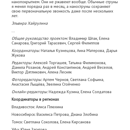
нанопокрытием. Они не ржавеют вообще. Обычные струны
я менял порядка раз в месяц, а наноструны сохраняют
свою первоначальную звонкость даже после нескольких
лет.
Эльвира Хайрулина
…
Общее руководство проектом:
Владимир Шпак, Елена
Санарова, Григорий Тарасевич, Сергей Филиппов
Координаторы:
Наталья Кузнецова, Анна Матерова, Дарья
Жукова
Редакторы:
Алексей Торгашев, Татьяна Филимонова,
Данила Розанов, Андрей Константинов, Андрей Веселов,
Виктор Дятликович, Алена Лесняк
Фоторедакторы:
Артем Чернов, Светлана Софьина,
Анастасия Лыщёва, Эвелина Стойченко
Онлайн-редакторы:
Надежда Кузина, Елена Солдатова
Координаторы в регионах
Владивосток: Алиса Плюхина
Новосибирск: Василиса Петрова, Диана Злобина
Томск: Светлана Соколова, Елена Кирсанова
Уфа: Юлия Загитова