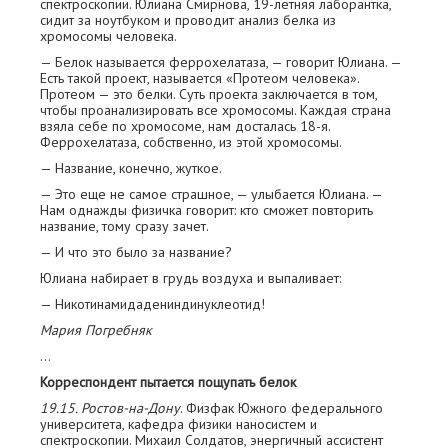
спектроскопии. Юлиана Смирнова, 19-летняя лаборантка,
сидит за ноутбуком и проводит анализ белка из
хромосомы человека.
— Белок называется феррохелатаза, — говорит Юлиана. —
Есть такой проект, называется «Протеом человека».
Протеом — это белки. Суть проекта заключается в том,
чтобы проанализировать все хромосомы. Каждая страна
взяла себе по хромосоме, нам досталась 18-я.
Феррохелатаза, собственно, из этой хромосомы.
— Название, конечно, жуткое.
— Это еще не самое страшное, — улыбается Юлиана. —
Нам однажды физичка говорит: кто сможет повторить
название, тому сразу зачет.
— И что это было за название?
Юлиана набирает в грудь воздуха и выпаливает:
— Никотинамидадениндинуклеотид!
Мария Погребняк
…
Корреспондент пытается пощупать белок
19.15. Ростов-на-Дону
. Физфак Южного федерального
университета, кафедра физики наносистем и
спектроскопии. Михаил Солдатов, энергичный ассистент