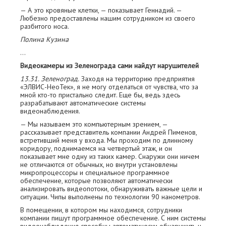
— А это кровяные клетки, — показывает Геннадий. —
Любезно предоставлены нашим ­сотрудником из своего
разбитого носа.
Полина Кузина
…
Видеокамеры из Зеленограда сами найдут нарушителей
13.31. Зеленоград.
Заходя на территорию предприятия
«ЭЛВИС-НеоТек», я не могу отделаться от чувства, что за
мной кто-то пристально следит. Еще бы, ведь здесь
разрабатывают автоматические системы
видеонаблюдения.
— Мы называем это компьютерным зрением, —
рассказывает представитель компании Андрей Пименов,
встретивший меня у входа. Мы проходим по длинному
коридору, поднимаемся на четвертый этаж, и он
показывает мне одну из таких камер. Снаружи они ничем
не отличаются от обычных, но внутри установлены
микропроцессоры и специальное программное
обеспечение, которые позволяют а­втоматически
анализировать видеопотоки, обнаруживать важные цели и
ситуации. Чипы выполнены по технологии 90 нанометров.
В помещении, в котором мы находимся, ­сотрудники
компании пишут программное обеспечение. С ним системы