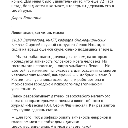
ночью. Для меня было удивительным то, что еще 72 часа
назад болид летел в космосе, а теперь ты держишь его в
своей руке.
Дарья Воронина
…
Левон знает, как читать мысли
16.10. Зеленоград. МИЭТ, кафедра биомедицинских
систем.
Старший научный с­отрудник Левон Ичкитидзе
сидит на вращающемся стуле, сильно подавшись вперед.
— Мы разрабатываем датчики для систем, на которых
исследуется активность головного мозга человека. Но
системы эти непростые, — хитро улыбается Левон. — Их
уже сейчас н­ачинают использовать для создания каталогов
человеческих мыслей, намерений — и добрых, и злых. В
России такая установка всего одна, и работает она в
Московском городском психолого-педагогическом
университете.
Левон разрабатывает датчики сверхслабого магнитного
поля с наноразмерными ветвями и пишет об этом в
журнал «Известия РАН. Серия Физическая». Как раз завтра
ему нужно сдавать статью.
— Для того чтобы зафиксировать активность нейронов в
головном мозге, необходимы датчики
сверхчувствительные. А в мозге знаете какой