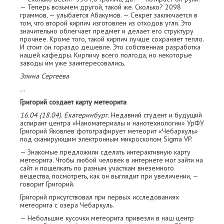
— Теперь возьмем другой, такой же. Сколько? 2098
граммов, — улыбается Абакумов. — Секрет заключается в
том, что второй кирпич изготовлен из отходов угля. Это
значительно облегчает предмет и делает его структуру
прочнее. Кроме того, такой кирпич лучше сохраняет тепло.
И стоит он гораздо д­ешевле. Это собственная разработка
нашей кафедры. Кирпичу всего полгода, но некоторые
заводы им уже заинтересовались.
Элина Сергеева
…
Григорий создает карту метеорита
16.04 (18.04). Екатеринбург.
Недавний студент и будущий
аспирант центра «Наноматериалы и нанотехнологии» УрФУ
Григорий Яковлев фотографирует метеорит «Чебаркуль»
под сканирующим электронным микроскопом Sigma VP.
— Знакомые предложили сделать интерактивную карту
метеорита. Чтобы любой человек в интернете мог зайти на
сайт и пощелкать по разным участкам внеземного
вещества, посмотреть, как он выглядит при увеличении, —
говорит Григорий.
Григорий присутствовал при первых исследованиях
метеорита с озера Чебаркуль.
— Небольшие кусочки метеорита привезли в наш центр