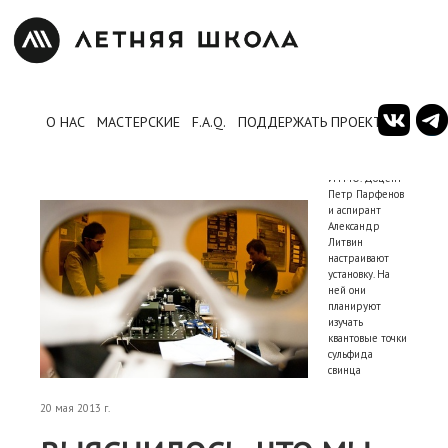
Фото: Павел
О НАС
МАСТЕРСКИЕ
F.A.Q.
ПОДДЕРЖАТЬ ПРОЕКТ
Зуев. Санкт-
Петербург.
Университет
ИТМО. Доцент
Петр Парфенов
и аспирант
Александр
Литвин
настраивают
установку. На
ней они
планируют
изучать
квантовые точки
сульфида
свинца
20 мая 2013 г.