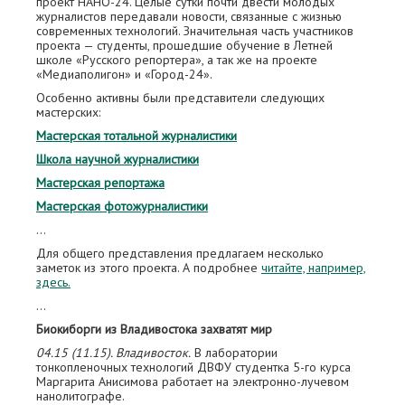
проект НАНО-24. Целые сутки почти двести молодых
журналистов передавали новости, связанные с жизнью
современных технологий. Значительная часть участников
проекта — студенты, прошедшие обучение в Летней
школе «Русского репортера», а так же на проекте
«Медиаполигон» и «Город-24».
Особенно активны были представители следующих
мастерских:
Мастерская тотальной журналистики
Школа научной журналистики
Мастерская репортажа
Мастерская фотожурналистики
…
Для общего представления предлагаем несколько
заметок из этого проекта. А подробнее
читайте, например,
здесь.
…
Биокиборги из Владивостока захватят мир
04.15 (11.15). Владивосток.
В лаборатории
тонкопленочных технологий ДВФУ студентка 5-го курса
Маргарита Анисимова работает на электронно-лучевом
нанолитографе.