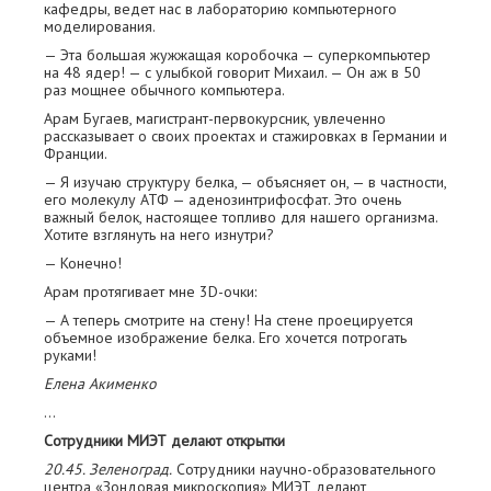
кафедры, ведет нас в лабораторию компьютерного
моделирования.
— Эта большая жужжащая коробочка — суперкомпьютер
на 48 ядер! — с улыбкой говорит Михаил. — Он аж в 50
раз мощнее обычного компьютера.
Арам Бугаев, магистрант-первокурсник, увлеченно
рассказывает о своих проектах и стажировках в Германии и
Франции.
— Я изучаю структуру белка, — объясняет он, — в частности,
его молекулу АТФ — ­аденозинтрифосфат. Это очень
важный б­елок, настоящее топливо для нашего организма.
Хотите взглянуть на него изнутри?
— Конечно!
Арам протягивает мне 3D-очки:
— А теперь смотрите на стену! На стене проецируется
объемное изображение белка. Его хочется потрогать
руками!
Елена Акименко
…
Сотрудники МИЭТ делают открытки
20.45. Зеленоград.
Сотрудники научно-образовательного
центра «Зондовая микроскопия» МИЭТ делают