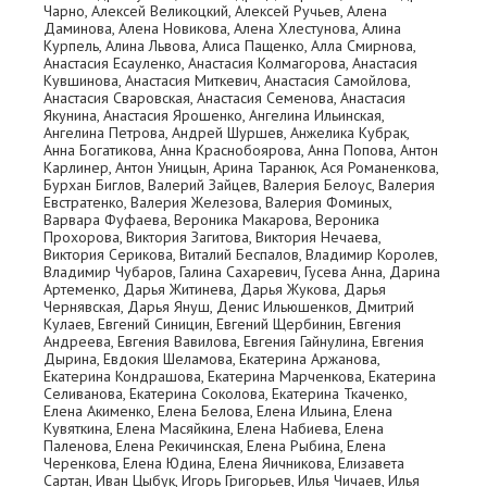
Чарно, Алексей Великоцкий, Алексей Ручьев, Алена
Даминова, Алена Новикова, Алена Хлестунова, Алина
Курпель, Алина Львова, Алиса Пащенко, Алла Смирнова,
Анастасия Есауленко, Анастасия Колмагорова, Анастасия
Кувшинова, Анастасия Миткевич, Анастасия Самойлова,
Анастасия Сваровская, Анастасия Семенова, Анастасия
Якунина, Анастасия Ярошенко, Ангелина Ильинская,
Ангелина Петрова, Андрей Шуршев, Анжелика Кубрак,
Анна Богатикова, Анна Краснобоярова, Анна Попова, Антон
Карлинер, Антон Уницын, Арина Таранюк, Ася Романенкова,
Бурхан Биглов, Валерий Зайцев, Валерия Белоус, Валерия
Евстратенко, Валерия Железова, Валерия Фоминых,
Варвара Фуфаева, Вероника Макарова, Вероника
Прохорова, Виктория Загитова, Виктория Нечаева,
Виктория Серикова, Виталий Беспалов, Владимир Королев,
Владимир Чубаров, Галина Сахаревич, Гусева Анна, Дарина
Артеменко, Дарья Житинева, Дарья Жукова, Дарья
Чернявская, Дарья Януш, Денис Ильюшенков, Дмитрий
Кулаев, Евгений Синицин, Евгений Щербинин, Евгения
Андреева, Евгения Вавилова, Евгения Гайнулина, Евгения
Дырина, Евдокия Шеламова, Екатерина Аржанова,
Екатерина Кондрашова, Екатерина Марченкова, Екатерина
Селиванова, Екатерина Соколова, Екатерина Ткаченко,
Елена Акименко, Елена Белова, Елена Ильина, Елена
Кувяткина, Елена Масяйкина, Елена Набиева, Елена
Паленова, Елена Рекичинская, Елена Рыбина, Елена
Черенкова, Елена Юдина, Елена Яичникова, Елизавета
Сартан, Иван Цыбук, Игорь Григорьев, Илья Чичаев, Илья