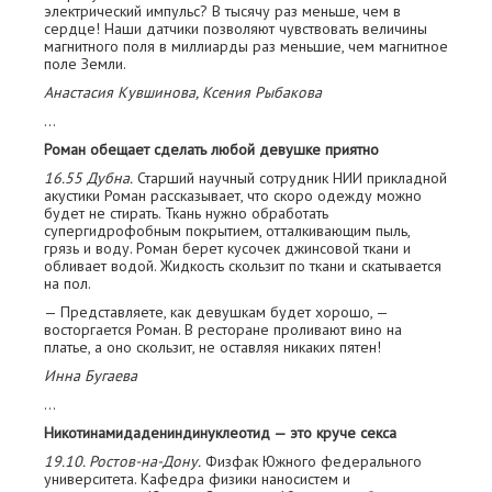
электрический импульс? В тысячу раз меньше, чем в
сердце! Наши датчики позволяют чувствовать величины
магнитного п­оля в миллиарды раз меньшие, чем магнитное
поле Земли.
Анастасия Кувшинова, Ксения Рыбакова
…
Роман обещает сделать любой девушке приятно
16.55 Дубна.
Старший научный сотрудник НИИ прикладной
акустики Роман рассказывает, что скоро одежду можно
будет не стирать. Ткань нужно обработать
супергидрофобным покрытием, отталкивающим пыль,
грязь и воду. Роман берет кусочек джинсовой ткани и
обливает водой. Жидкость скользит по ткани и скатывается
на пол.
— Представляете, как девушкам будет хорошо, —
восторгается Роман. В ресторане проливают вино на
платье, а оно скользит, не оставляя никаких пятен!
Инна Бугаева
…
Никотинамидадениндинуклеотид — это круче секса
19.10. Ростов-на-Дону.
Физфак Южного ф­едерального
университета. Кафедра физики наносистем и