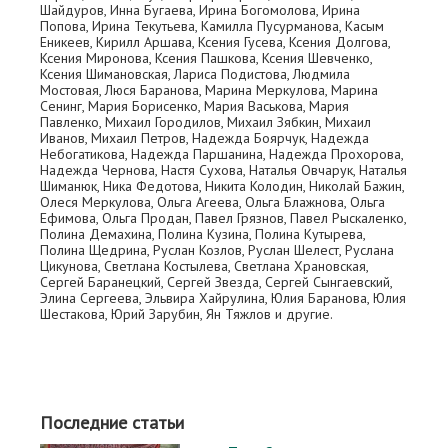
Шайдуров, Инна Бугаева, Ирина Богомолова, Ирина
Попова, Ирина Текутьева, Камилла Пусурманова, Касым
Еникеев, Кирилл Аршава, Ксения Гусева, Ксения Долгова,
Ксения Миронова, Ксения Пашкова, Ксения Шевченко,
Ксения Шимановская, Лариса Подистова, Людмила
Мостовая, Люся Баранова, Марина Меркулова, Марина
Сенинг, Мария Борисенко, Мария Васькова, Мария
Павленко, Михаил Городилов, Михаил Зябкин, Михаил
Иванов, Михаил Петров, Надежда Боярчук, Надежда
Небогатикова, Надежда Паршанина, Надежда Прохорова,
Надежда Чернова, Настя Сухова, Наталья Овчарук, Наталья
Шиманюк, Ника Федотова, Никита Колодин, Николай Бажин,
Олеся Меркулова, Ольга Агеева, Ольга Блажнова, Ольга
Ефимова, Ольга Продан, Павел Грязнов, Павел Рыскаленко,
Полина Демахина, Полина Кузина, Полина Кутырева,
Полина Щедрина, Руслан Козлов, Руслан Шелест, Руслана
Цикунова, Светлана Костылева, Светлана Храновская,
Сергей Баранецкий, Сергей Звезда, Сергей Сынгаевский,
Элина Сергеева, Эльвира Хайрулина, Юлия Баранова, Юлия
Шестакова, Юрий Зарубин, Ян Тяжлов и другие.
Последние статьи