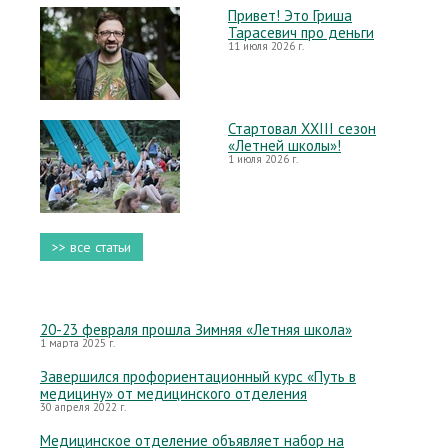
Привет! Это Гриша
Тарасевич про деньги
11 июля 2026 г.
Стартовал XXIII сезон
«Летней школы»!
1 июля 2026 г.
>> все статьи
20-23 февраля прошла Зимняя «Летняя школа»
1 марта 2025 г.
Завершился профориентационный курс «Путь в
медицину» от медицинского отделения
30 апреля 2022 г.
Медицинское отделение объявляет набор на