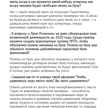
света, когда в нас врежется какой-нибудь астероид или
когда человек будет свободно летать на Луну?
Нет, с такой чепухой никто не подходит. Единственно,
сосед регулярно заводит разговор примерно так: «Сейчас
ты будешь ругаться и смеяться надо мной, но я читал…» и
дальше речь может идти про астероиды, следы
внеземных цивилизаций и т.п.
- К вопросу о Луне. Роскосмос на днях обнородовал план
космической деятельности до 2020 года. Среди пунктов
значится создать транспортную систему ППТС, чтобы
обеспечить полеты человека на Луне. Полеты на Луну для
обычного человека действительно перестанут быть
фантастикой?
Полеты на Луну для обычного человека, у которого есть
полмиллиарда долларов (может быть полтора, навскидку
трудно оценить) действительно не будут фантастикой. Если
б хотели, уже давно добились бы этого.
- Слышала как-то от ученых такой афоризм: "Чтобы
удивляться, надо много знать". Вы часто удивляетесь?
Отвечу цитатой из своего пока неопубликованного текста:
"Одно из важнейших свойств человека – способность
поражаться происходящему в окружающем мире (в
смысле впадать в крайнюю степень удивления). Например,
автор, будучи в состоянии далеко не первой молодости,
поражается тому, как юная гимнастка взлетает со снаряда,