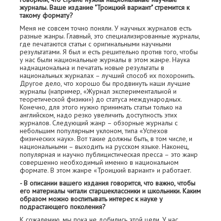
журналы. Ваше издание "Троицкий вариант" стремится к
такому формату?
Меня не совсем точно поняли. У научных журналов есть
разные жанры. Главный, это специализированные журналы,
где печатаются статьи с оригинальными научными
результатами. Я был и есть решительно против того, чтобы
у нас были национальные журналы в этом жанре. Наука
наднациональна и печатать новые результаты в
национальных журналах – лучший способ их похоронить.
Другое дело, что хорошо бы продвинуть наши лучшие
журналы (например, «Журнал экспериментальной и
теоретической физики») до статуса международных.
Конечно, для этого нужно принимать статьи только на
английском, надо резко увеличить доступность этих
журналов. Следующий жанр – обзорные журналы с
небольшим популярным уклоном, типа «Успехов
физических наук». Вот такие должны быть, в том числе, и
национальными – выходить на русском языке. Наконец,
популярная и научно публицистическая пресса – это жанр
совершенно необходимый именно в национальном
формате. В этом жанре «Троицкий вариант» и работает.
- В описании вашего издания говорится, что важно, чтобы
его материалы читали старшеклассники и школьники. Каким
образом можно воспитывать интерес к науке у
подрастающего поколения?
К сожалению, мы пока не добились этой цели. У нас