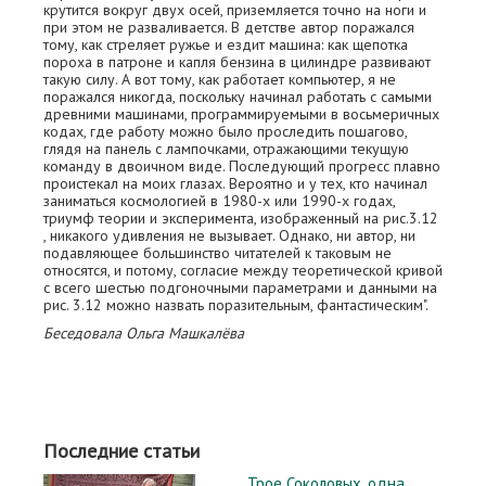
крутится вокруг двух осей, приземляется точно на ноги и
при этом не разваливается. В детстве автор поражался
тому, как стреляет ружье и ездит машина: как щепотка
пороха в патроне и капля бензина в цилиндре развивают
такую силу. А вот тому, как работает компьютер, я не
поражался никогда, поскольку начинал работать с самыми
древними машинами, программируемыми в восьмеричных
кодах, где работу можно было проследить пошагово,
глядя на панель с лампочками, отражающими текущую
команду в двоичном виде. Последующий прогресс плавно
проистекал на моих глазах. Вероятно и у тех, кто начинал
заниматься космологией в 1980-х или 1990-х годах,
триумф теории и эксперимента, изображенный на рис.3.12
, никакого удивления не вызывает. Однако, ни автор, ни
подавляющее большинство читателей к таковым не
относятся, и потому, согласие между теоретической кривой
с всего шестью подгоночными параметрами и данными на
рис. 3.12 можно назвать поразительным, фантастическим".
Беседовала Ольга Машкалёва
Последние статьи
Трое Соколовых, одна