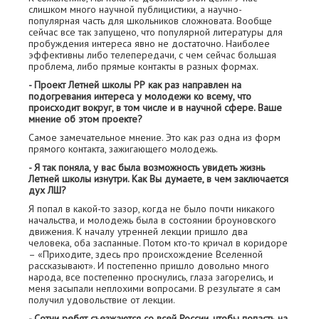
слишком много научной публицистики, а научно-
популярная часть для школьников сложновата. Вообще
сейчас все так запущено, что популярной литературы для
пробуждения интереса явно не достаточно. Наиболее
эффективны либо телепередачи, с чем сейчас большая
проблема, либо прямые контакты в разных формах.
- Проект Летней школы РР как раз направлен на
подогревания интереса у молодежи ко всему, что
происходит вокруг, в том числе и в научной сфере. Ваше
мнение об этом проекте?
Самое замечательное мнение. Это как раз одна из форм
прямого контакта, зажигающего молодежь.
- Я так поняла, у вас была возможность увидеть жизнь
Летней школы изнутри. Как Вы думаете, в чем заключается
дух ЛШ?
Я попал в какой-то зазор, когда не было почти никакого
начальства, и молодежь была в состоянии броуновского
движения. К началу утренней лекции пришло два
человека, оба заспанные. Потом кто-то кричал в коридоре
– «Приходите, здесь про происхождение Вселенной
рассказывают». И постепенно пришло довольно много
народа, все постепенно проснулись, глаза загорелись, и
меня засыпали неплохими вопросами. В результате я сам
получил удовольствие от лекции.
- Сотни ребят съезжаются со всей России, чтобы попасть на