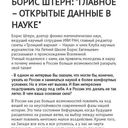
БОРИС ШТЕРН: "ГЛАВНОЕ
– ОТКРЫТЫЕ ДАННЫЕ В
НАУКЕ"
Борис Штерн, доктор физико-математических наук,
ведущий научный сотрудник ИЯИ РАН, главный редактор
газеты «Троицкий вариант — Наука» и член Клуба научных
журналистов. На Летней Школе Борис Евгеньевич
рассказывал о происхождении Вселенной.
Ученый поделился с нами, как привлечь молодежь в науку
и почему именно в России больше возможностей раскрыть
свой талант
- В одном из интервью Вы сказали, что могли бы, конечно,
уехать из России и заниматься наукой в более комфортных
условиях. Но в этом нет вызова. И Вам интереснее
подстраивать среду под себя. А в России это делать не так
легко. В чем ваша основная сила?
В России как раз больше возможностей повлиять на ход
вещей из-за неустойчивости современной фазы нашей
истории. Это типа состояния бифуркации, когда будущее
расщеплено на разные ветви, на выбор между которыми
может повлиять ничтожно малое воздействие. Кроме того,
на Западе все есть и все устоялось, а у нас ни черта