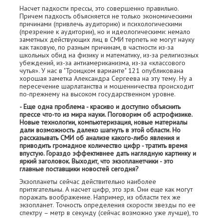
Насчет падкости прессы, это совершенно правильно.
Причем падкость объясняется не только экономическими
причинами (привлечь аудиторию) и психологическими
(презрение к аудитории), но и идеологическими: немало
заметных действующих лиц в СМИ терпеть не могут науку
как таковую, по разным причинам, в частности из-за
школьных обид на физику и математику, из-за религиозных
убеждений, из-за антиамериканизма, из-за «классового
чутья». У нас в "Троицком варианте" 121 опубликована
хорошая заметка Александра Сергеева на эту тему. Ну а
пересечение шарлатанства и мошенничества происходит
по-прежнему на высоком государственном уровне.
- Еще одна проблема - красиво и доступно объяснить
прессе что-то из мира науки. Поговорим об астрофизике.
Новые технологии, компьютеризация, новые материалы
дали возможность далеко шагнуть в этой области. Но
рассказывать СМИ об анализе какого-либо явления и
приводить громадное количество цифр - тратить время
впустую. Гораздо эффективнее дать наглядную картинку и
яркий заголовок. Выходит, что экзопланетчики - это
главные поставщики новостей сегодня?
Экзопланеты сейчас действительно наиболее
притягательны. А насчет цифр, это зря. Они еще как могут
поражать воображение. Например, из области тех же
экзопланет. Точность определения скорости звезды по ее
спектру – метр в секунду (сейчас возможно уже лучше), то