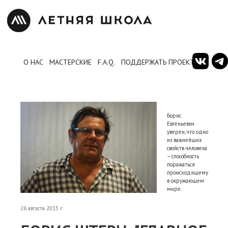
О НАС
МАСТЕРСКИЕ
F.A.Q.
ПОДДЕРЖАТЬ ПРОЕКТ
Борис
Евгеньевич
уверен, что одно
из важнейших
свойств человека
– способность
поражаться
происходящему
в окружающем
мире.
26 августа 2013 г.