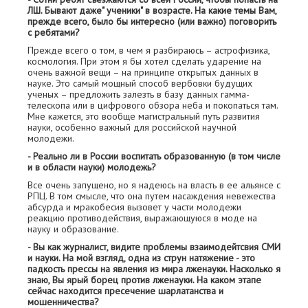
ЛШ. Бывают даже" ученики" в возрасте. На какие темы Вам,
прежде всего, было бы интересно (или важно) поговорить
с ребятами?
Прежде всего о том, в чем я разбираюсь – астрофизика,
космология. При этом я бы хотел сделать ударение на
очень важной вещи – на принципе открытых данных в
науке. Это самый мощный способ вербовки будущих
ученых – предложить залезть в базу данных гамма-
телескопа или в цифрового обзора неба и покопаться там.
Мне кажется, это вообще магистральный путь развития
науки, особенно важный для российской научной
молодежи.
- Реально ли в России воспитать образованную (в том числе
и в области науки) молодежь?
Все очень запущено, но я надеюсь на власть в ее альянсе с
РПЦ. В том смысле, что она путем насаждения невежества
абсурда и мракобесия вызовет у части молодежи
реакцию противодействия, выражающуюся в моде на
науку и образование.
- Вы как журналист, видите проблемы взаимодейтсвия СМИ
и науки. На мой взгляд, одна из струн натяжение - это
падкость прессы на явления из мира лженауки. Насколько я
знаю, Вы ярый борец против лженауки. На каком этапе
сейчас находится пресечение шарлатанства и
мошенничества?