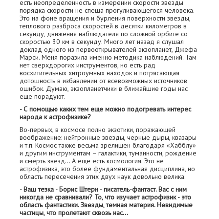
есть неопределенность в измерении скорости звезды
порядка скорости не спеша прогуливающегося человека.
Это на фоне вращения и бурления поверхности звезды,
теплового разброса скоростей в десятки километров в
секунду, движения наблюдателя по сложной орбите со
скоростью 30 км в секунду. Много лет назад я слушал
доклад одного из первооткрывателей экзопланет, Джефа
Марси. Меня поразила именно методика наблюдений. Там
нет сверхдорогих инструментов, но есть рад
восхитительных хитроумных находок и потрясающая
дотошность в избавлении от всевозможных источников
ошибок. Думаю, экзопланетчики в ближайшие годы нас
еще порадуют.
- С помощью каких тем еще можно подогревать интерес
народа к астрофизике?
Во-первых, в космосе полно экзотики, поражающей
воображение: нейтронные звезды, черные дыры, квазары
и т.п. Космос также весьма зрелищен благодаря «Хабблу»
и другим инструментам – галактики, туманности, рождение
и смерть звезд… А еще есть космология. Это не
астрофизика, это более фундаментальная дисциплина, но
область пересечения этих двух наук довольно велика.
- Ваш тезка - Борис Штерн - писатель-фантаст. Вас с ним
никогда не сравнивали? То, что изучает астрофизик - это
область фантастики. Звезды, темная материя. Невидимые
частицы, что пролетают сквозь нас...