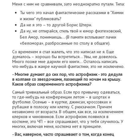
Меня с ним не сравнивали, зато неоднократно путали. Типа:
Ты чего это начал фантастические рассказики в "Химии
и жизни" публиковать?
Да не я это – то другой Борис Штерн.
Да ну, не отпирайся, стиль твой и юмор физтеховский,
Бел Амор, понимаешь… (В памяти всплывают пачки
«беломора», разбросанные по столу в общаге).
Со временем я стал жалеть, что это написал не я. Еще
думалось – хорошо бы встретиться… Увы, не довелось.
Много позже мне дарили его книги… Осталось написать
что-нибудь в жанре научной фантастики, это не исключено.
- Многие думают до сих пор, что астрофизик - это дедуля
в колпаке со звездочками, лазающий по ночам на крышу.
Каков образ современного астрофизика?
Самый тривиальный образ. Если про привычку одеваться,
то где-нибудь на конференции летом – в шортах и
футболке. Осенью – в куртке, джинсах, кроссовках и
рубашке в полоску или клетку. С рюкзачком. Причем
независимо от возраста. В общем, как все, за исключением
клерков и чиновников. Если астрофизик появился в
костюме, это ЧП – все спрашивают, что у тебя случилось. У
многих, включая меня, костюма нет в принципе.
- Вас, наверное, часто спрашивают о том, когда конец