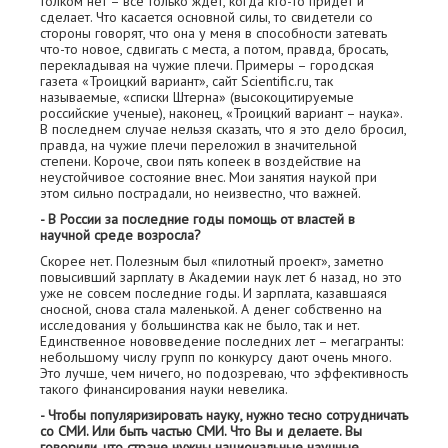
толком нет – все только ждет, когда кто-то придет и
сделает. Что касается основной силы, то свидетели со
стороны говорят, что она у меня в способности затевать
что-то новое, сдвигать с места, а потом, правда, бросать,
перекладывая на чужие плечи. Примеры – городская
газета «Троицкий вариант», сайт Scientific.ru, так
называемые, «списки Штерна» (высокоцитируемые
российские ученые), наконец, «Троицкий вариант – наука».
В последнем случае нельзя сказать, что я это дело бросил,
правда, на чужие плечи переложил в значительной
степени. Короче, свои пять копеек в воздействие на
неустойчивое состояние внес. Мои занятия наукой при
этом сильно пострадали, но неизвестно, что важней.
- В России за последние годы помощь от властей в
научной среде возросла?
Скорее нет. Полезным был «пилотный проект», заметно
повысивший зарплату в Академии наук лет 6 назад, но это
уже не совсем последние годы. И зарплата, казавшаяся
сносной, снова стала маленькой. А денег собственно на
исследования у большинства как не было, так и нет.
Единственное нововведение последних лет – мегагранты:
небольшому числу групп по конкурсу дают очень много.
Это лучше, чем ничего, но подозреваю, что эффективность
такого финансирования науки невелика.
- Чтобы популяризировать науку, нужно тесно сотрудничать
со СМИ. Или быть частью СМИ. Что Вы и делаете. Вы
говорили, что стране нужны национальные научные