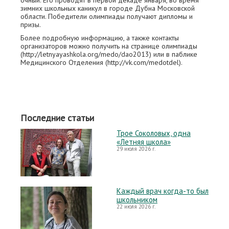
очный. Его проводят в первой декаде января, во время
зимних школьных каникул в городе Дубна Московской
области. Победители олимпиады получают дипломы и
призы.
Более подробную информацию, а также контакты
организаторов можно получить на странице олимпиады
(http://letnyayashkola.org/medo/dao2013) или в паблике
Медицинского Отделения (http://vk.com/medotdel).
Последние статьи
Трое Соколовых, одна
«Летняя школа»
29 июля 2026 г.
Каждый врач когда-то был
школьником
22 июля 2026 г.