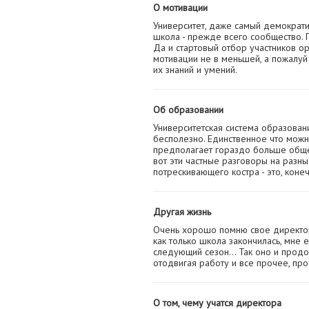
О мотивации
Университет, даже самый демократи
школа - прежде всего сообщество. 
Да и стартовый отбор участников ор
мотивации не в меньшей, а пожалуй
их знаний и умений.
Об образовании
Университетская система образовани
бесполезно. Единственное что можно
предполагает гораздо больше обще
вот эти частные разговоры на разны
потрескивающего костра - это, коне
Другая жизнь
Очень хорошо помню свое директорс
как только школа закончилась, мне 
следующий сезон... Так оно и продо
отодвигая работу и все прочее, про
О том, чему учатся директора