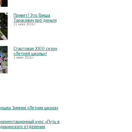
Привет! Это Гриша
Тарасевич про деньги
11 июля 2026 г.
Стартовал XXIII сезон
«Летней школы»!
1 июля 2026 г.
рошла Зимняя «Летняя школа»
ориентационный курс «Путь в
едицинского отделения