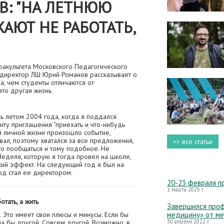
: "НА ЛЕТНЮЮ
АЮТ НЕ РАБОТАТЬ,
факультета Московского Педагогического
содиректор ЛШ Юрий Романов рассказывает о
а, чем студенты отличаются от
это другая жизнь
ь летом 2004 года, когда я поддался
нту приглашения "приехать и что-нибудь
ей личной жизни произошло событие,
ал, поэтому хватался за все предложения,
>> все статьи
то пообщаться и тому подобное. Не
Неделя, которую я тогда провел на школе,
кий эффект. На следующий год я был на
од стал ее директором.
20-23 февраля п
1 марта 2025 г.
тать, а жить
Завершился проф
. Это имеет свои плюсы и минусы. Если бы
медицину» от м
ла бы другой. Совсем другой. Возможно, в
30 апреля 2022 г.