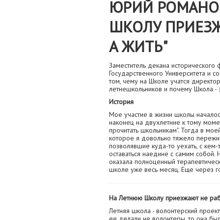
ЮРИЙ РОМАНОВ
ШКОЛУ ПРИЕЗЖ
А ЖИТЬ"
Заместитель декана исторического 
Государственного Университета и 
том, чему на Школе учатся директор
летнешкольников и почему Школа - 
История
Мое участие в жизни школы началос
наконец на двухлетние к тому моме
прочитать школьникам". Тогда в мо
которое я довольно тяжело пережив
позволявшие куда-то уехать, с кем-
оставаться наедине с самим собой. 
оказала полноценный терапевтичес
школе уже весь месяц. Еще через г
На Летнюю Школу приезжают не рабо
Летняя школа - волонтерский проект
ее делали не волонтеры, то она бы