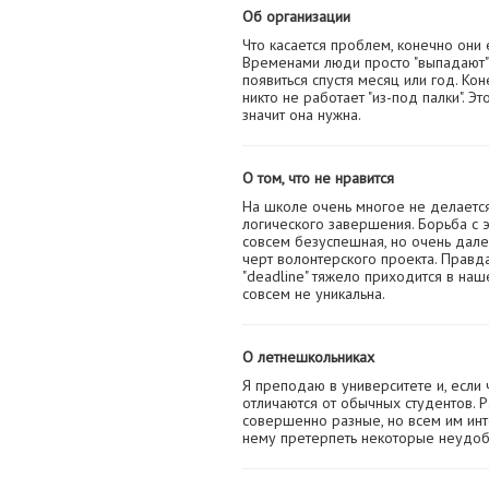
Об организации
Что касается проблем, конечно они е
Временами люди просто "выпадают" 
появиться спустя месяц или год. Кон
никто не работает "из-под палки". Э
значит она нужна.
О том, что не нравится
На школе очень многое не делаетс
логического завершения. Борьба с э
совсем безуспешная, но очень дале
черт волонтерского проекта. Правд
"deadline" тяжело приходится в наш
совсем не уникальна.
О летнешкольниках
Я преподаю в университете и, если ч
отличаются от обычных студентов. Р
совершенно разные, но всем им инте
нему претерпеть некоторые неудобс