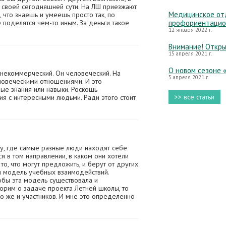
ь своей сегодняшней сути. На ЛШ приезжают
Медицинское отд
о, что знаешь и умеешь просто так, по
е поделятся чем-то иным. За деньги такое
профориентацио
12 января 2022 г.
Внимание! Откры
15 апреля 2021 г.
О новом сезоне 
т некоммерческий. Он человеческий. На
5 апреля 2021 г.
ловеческими отношениями. И это
ые знания или навыки. Роскошь
>> все статьи
я с интересными людьми. Ради этого стоит
у, где самые разные люди находят себе
я в том направлении, в каком они хотели
то, что могут предложить, и берут от других
вая модель учебных взаимодействий.
тобы эта модель существовала и
ворим о задаче проекта Летней школы, то
ко же и участников. И мне это определенно