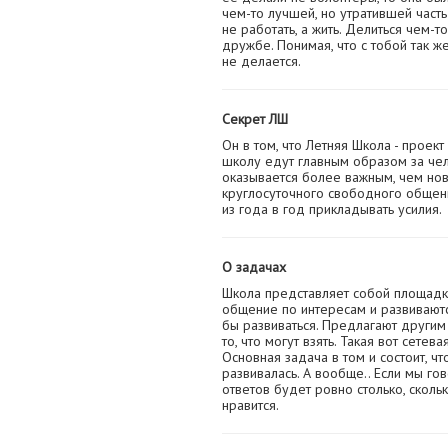
чем-то лучшей, но утратившей част
не работать, а жить. Делиться чем-т
дружбе. Понимая, что с тобой так ж
не делается.
Секрет ЛШ
Он в том, что Летняя Школа - проек
школу едут главным образом за че
оказывается более важным, чем нов
круглосуточного свободного общени
из года в год прикладывать усилия.
О задачах
Школа представляет собой площадк
общение по интересам и развиваютс
бы развиваться. Предлагают другим 
то, что могут взять. Такая вот сете
Основная задача в том и состоит, ч
развивалась. А вообще.. Если мы го
ответов будет ровно столько, сколь
нравится.