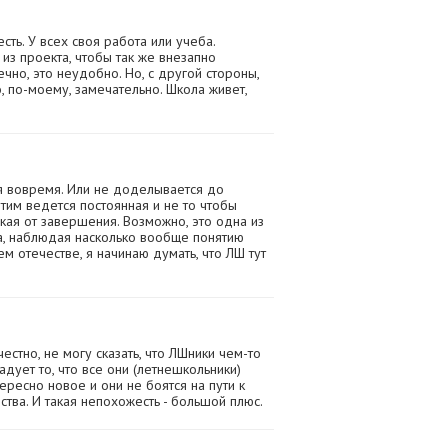
сть. У всех своя работа или учеба.
из проекта, чтобы так же внезапно
ечно, это неудобно. Но, с другой стороны,
то, по-моему, замечательно. Школа живет,
я вовремя. Или не доделывается до
тим ведется постоянная и не то чтобы
кая от завершения. Возможно, это одна из
а, наблюдая насколько вообще понятию
ем отечестве, я начинаю думать, что ЛШ тут
естно, не могу сказать, что ЛШники чем-то
адует то, что все они (летнешкольники)
ресно новое и они не боятся на пути к
тва. И такая непохожесть - большой плюс.