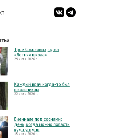
КТ
атьи
Трое Соколовых, одна
«Летняя школа»
29 июля 2026 г.
Каждый врач когда-то был
школьником
22 июля 2026 г.
Биеннале под соснами:
день, когда можно попасть
куда угодно
15 июля 2026 г.