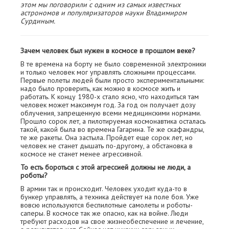
этом мы поговорили с одним из самых известных
астрономов и популяризаторов науки Владимиром
Сурдиным.
Зачем человек был нужен в космосе в прошлом веке?
В те времена на борту не было современной электроники
и только человек мог управлять сложными процессами.
Первые полеты людей были просто экспериментальными:
надо было проверить, как можно в космосе жить и
работать. К концу 1980-х стало ясно, что находиться там
человек может максимум год. За год он получает дозу
облучения, запрещенную всеми медицинскими нормами.
Прошло сорок лет, а пилотируемая космонавтика осталась
такой, какой была во времена Гагарина. Те же скафандры,
те же ракеты. Она застыла. Пройдет еще сорок лет, но
человек не станет дышать по-другому, а обстановка в
космосе не станет менее агрессивной.
То есть бороться с этой агрессией должны не люди, а
роботы?
В армии так и происходит. Человек уходит куда-то в
бункер управлять, а техника действует на поле боя. Уже
вовсю используются беспилотные самолеты и роботы-
саперы. В космосе так же опасно, как на войне. Люди
требуют расходов на свое жизнеобеспечение и лечение,