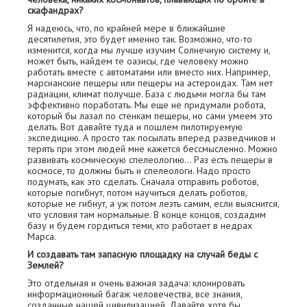
скафандрах?
Я надеюсь, что, по крайней мере в ближайшие
десятилетия, это будет именно так. Возможно, что-то
изменится, когда мы лучше изучим Солнечную систему и,
может быть, найдем те оазисы, где человеку можно
работать вместе с автоматами или вместо них. Например,
марсианские пещеры или пещеры на астероидах. Там нет
радиации, климат получше. База с людьми могла бы там
эффективно поработать. Мы еще не придумали робота,
который бы лазал по стенкам пещеры, но сами умеем это
делать. Вот давайте туда и пошлем пилотируемую
экспедицию. А просто так посылать вперед разведчиков и
терять при этом людей мне кажется бессмысленно. Можно
развивать космическую спелеологию… Раз есть пещеры в
космосе, то должны быть и спелеологи. Надо просто
подумать, как это сделать. Сначала отправить роботов,
которые погибнут, потом научиться делать роботов,
которые не гибнут, а уж потом лезть самим, если выяснится,
что условия там нормальные. В конце концов, создадим
базу и будем гордиться теми, кто работает в недрах
Марса.
И создавать там запасную площадку на случай беды с
Землей?
Это отдельная и очень важная задача: клонировать
информационный багаж человечества, все знания,
созданные нашей цивилизацией. Давайте хотя бы