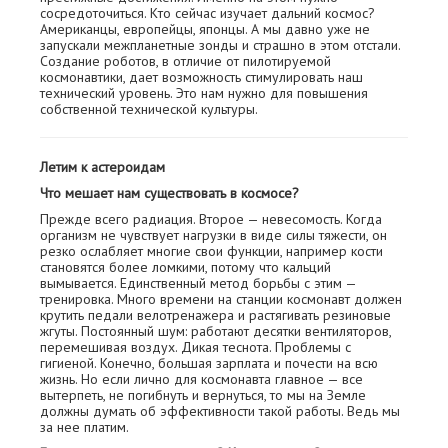
сосредоточиться. Кто сейчас изучает дальний космос?
Американцы, европейцы, японцы. А мы давно уже не
запускали межпланетные зонды и страшно в этом отстали.
Создание роботов, в отличие от пилотируемой
космонавтики, дает возможность стимулировать наш
технический уровень. Это нам нужно для повышения
собственной технической культуры.
Летим к астероидам
Что мешает нам существовать в космосе?
Прежде всего радиация. Второе — невесомость. Когда
организм не чувствует нагрузки в виде силы тяжести, он
резко ослабляет многие свои функции, например кости
становятся более ломкими, потому что кальций
вымывается. Единственный метод борьбы с этим —
тренировка. Много времени на станции космонавт должен
крутить педали велотренажера и растягивать резиновые
жгуты. Постоянный шум: работают десятки вентиляторов,
перемешивая воздух. Дикая теснота. Проблемы с
гигиеной. Конечно, большая зарплата и почести на всю
жизнь. Но если лично для космонавта главное — все
вытерпеть, не погибнуть и вернуться, то мы на Земле
должны думать об эффективности такой работы. Ведь мы
за нее платим.