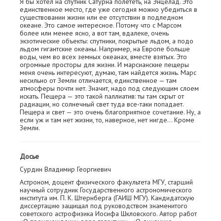
Я бы хотел на спутник Сатурна полететь, на Энцелад. Это
единственное место, где уже сегодня можно убедиться в
существовании жизни или ее отсутствии в подледном
океане. Это самое интересное. Потому что с Марсом
более или менее ясно, а вот там, вдалеке, очень
экзотические объекты: спутники, покрытые льдом, а подо
льдом гигантские океаны. Например, на Европе больше
воды, чем во всех земных океанах, вместе взятых. Это
огромные просторы для жизни. И марсианские пещеры
меня очень интересуют, думаю, там найдется жизнь. Марс
несильно от Земли отличается, единственное — там
атмосферы почти нет. Значит, надо под следующим слоем
искать. Пещера — это такой паллиатив: ты там скрыт от
радиации, но солнечный свет туда все-таки попадает.
Пещера и свет — это очень благоприятное сочетание. Ну, а
если уж и там нет жизни, то, наверное, нет нигде… Кроме
Земли.
Досье
Сурдин Владимир Георгиевич
Астроном, доцент физического факультета МГУ, старший
научный сотрудник Государственного астрономического
института им. П. К. Штернберга (ГАИШ МГУ). Кандидатскую
диссертацию защищал под руководством знаменитого
советского астрофизика Иосифа Шкловского. Автор работ