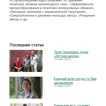
«О происхождении ядра галактики», «О динамике
гигантских облаков межзвездного газа», «Эффективность
звездообразования в гигантских молекулярных облаках»,
«Звездные скопления с иерархической структурой»,
«Сверхоболочки и динамика молодых звезд», «Рождение
звезд» и др.
Последние статьи
Трое Соколовых, одна
«Летняя школа»
29 июля 2026 г.
Каждый врач когда-то был
школьником
22 июля 2026 г.
Биеннале под соснами: