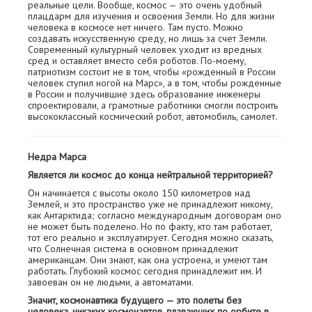
реальные цели. Вообще, космос — это очень удобный
плацдарм для изучения и освоения Земли. Но для жизни
человека в космосе нет ничего. Там пусто. Можно
создавать искусственную среду, но лишь за счет Земли.
Современный культурный человек уходит из вредных
сред и оставляет вместо себя роботов. По-моему,
патриотизм состоит не в том, чтобы «рожденный в России
человек ступил ногой на Марс», а в том, чтобы рожденные
в России и получившие здесь образование инженеры
спроектировали, а грамотные работники смогли построить
высококлассный космический робот, автомобиль, самолет.
Недра Марса
Является ли космос до конца нейтральной территорией?
Он начинается с высоты около 150 километров над
Землей, и это пространство уже не принадлежит никому,
как Антарктида; согласно международным договорам оно
не может быть поделено. Но по факту, кто там работает,
тот его реально и эксплуатирует. Сегодня можно сказать,
что Солнечная система в основном принадлежит
американцам. Они знают, как она устроена, и умеют там
работать. Глубокий космос сегодня принадлежит им. И
завоеван он не людьми, а автоматами.
Значит, космонавтика будущего — это полеты без
человека, никаких космонавтов, плавающих по орбите в