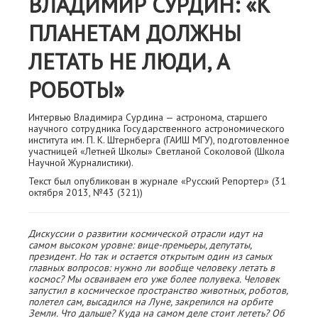
ВЛАДИМИР СУРДИН: «К
ПЛАНЕТАМ ДОЛЖНЫ
ЛЕТАТЬ НЕ ЛЮДИ, А
РОБОТЫ»
Интервью Владимира Сурдина — астронома, старшего
научного сотрудника Государственного астрономического
института им. П. К. Штернберга (ГАИШ МГУ), подготовленное
участницей «Летней Школы» Светланой Соколовой (Школа
Научной Журналистики).
Текст был опубликован в журнале «Русский Репортер» (31
октября 2013, №43 (321))
Дискуссии о развитии космической отрасли идут на
самом высоком уровне: вице-премьеры, депутаты,
президент. Но так и остается открытым один из самых
главных вопросов: нужно ли вообще человеку летать в
космос? Мы осваиваем его уже более полувека. Человек
запустил в космическое пространство животных, роботов,
полетел сам, высадился на Луне, закрепился на орбите
Земли. Что дальше? Куда на самом деле стоит лететь? Об