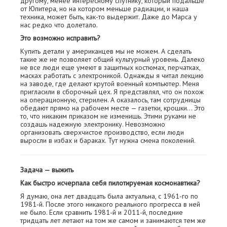
другому, менее интересному спутнику, который подальше
от Юпитера, но на котором меньше радиации, и наша
техника, может быть, как-то выдержит. Даже до Марса у
нас редко что долетало.
Это возможно исправить?
Купить детали у американцев мы не можем. А сделать
такие же не позволяет общий культурный уровень. Далеко
не все люди еще умеют в защитных костюмах, перчатках,
масках работать с электроникой. Однажды я читал лекцию
на заводе, где делают крутой военный компьютер. Меня
пригласили в сборочный цех. Я представлял, что он похож
на операционную, стерилен. А оказалось, там сотрудницы
обедают прямо на рабочем месте — газетки, крошки… Это
то, что никаким приказом не изменишь. Этими руками не
создашь надежную электронику. Невозможно
организовать сверхчистое производство, если люди
выросли в избах и бараках. Тут нужна смена поколений.
Задача — выжить
Как быстро исчерпала себя пилотируемая космонавтика?
Я думаю, она лет двадцать была актуальна, с 1961-го по
1981-й. После этого никакого реального прогресса в ней
не было. Если сравнить 1981-й и 2011-й, последние
тридцать лет летают на том же самом и занимаются тем же