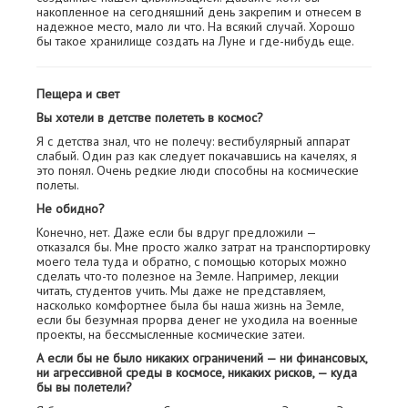
накопленное на сегодняшний день закрепим и отнесем в
надежное место, мало ли что. На всякий случай. Хорошо
бы такое хранилище создать на Луне и где-нибудь еще.
Пещера и свет
Вы хотели в детстве полететь в космос?
Я с детства знал, что не полечу: вестибулярный аппарат
слабый. Один раз как следует покачавшись на качелях, я
это понял. Очень редкие люди способны на космические
полеты.
Не обидно?
Конечно, нет. Даже если бы вдруг предложили —
отказался бы. Мне просто жалко затрат на транспортировку
моего тела туда и обратно, с помощью которых можно
сделать что-то полезное на Земле. Например, лекции
читать, студентов учить. Мы даже не представляем,
насколько комфортнее была бы наша жизнь на Земле,
если бы безумная прорва денег не уходила на военные
проекты, на бессмысленные космические затеи.
А если бы не было никаких ограничений — ни финансовых,
ни агрессивной среды в космосе, никаких рисков, — куда
бы вы полетели?