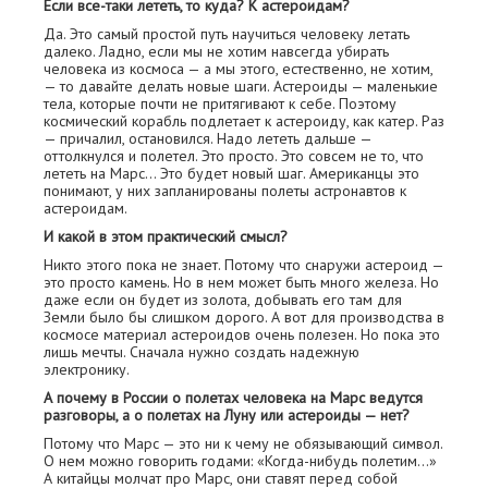
Если все-таки лететь, то куда? К астероидам?
Да. Это самый простой путь научиться человеку летать
далеко. Ладно, если мы не хотим навсегда убирать
человека из космоса — а мы этого, естественно, не хотим,
— то давайте делать новые шаги. Астероиды — маленькие
тела, которые почти не притягивают к себе. Поэтому
космический корабль подлетает к астероиду, как катер. Раз
— причалил, остановился. Надо лететь дальше —
оттолкнулся и полетел. Это просто. Это совсем не то, что
лететь на Марс… Это будет новый шаг. Американцы это
понимают, у них запланированы полеты астронавтов к
астероидам.
И какой в этом практический смысл?
Никто этого пока не знает. Потому что снаружи астероид —
это просто камень. Но в нем может быть много железа. Но
даже если он будет из золота, добывать его там для
Земли было бы слишком дорого. А вот для производства в
космосе материал астероидов очень полезен. Но пока это
лишь мечты. Сначала нужно создать надежную
электронику.
А почему в России о полетах человека на Марс ведутся
разговоры, а о полетах на Луну или астероиды — нет?
Потому что Марс — это ни к чему не обязывающий символ.
О нем можно говорить годами: «Когда-нибудь полетим…»
А китайцы молчат про Марс, они ставят перед собой