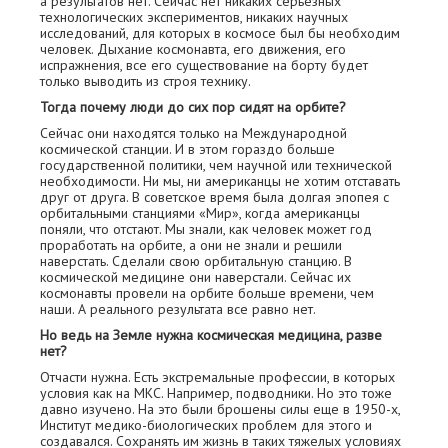
а результатов нет. Сейчас нет никаких серьезных
технологических экспериментов, никаких научных
исследований, для которых в космосе был бы необходим
человек. Дыхание космонавта, его движения, его
испражнения, все его существование на борту будет
только выводить из строя технику.
Тогда почему люди до сих пор сидят на орбите?
Сейчас они находятся только на Международной
космической станции. И в этом гораздо больше
государственной политики, чем научной или технической
необходимости. Ни мы, ни американцы не хотим отставать
друг от друга. В советское время была долгая эпопея с
орбитальными станциями «Мир», когда американцы
поняли, что отстают. Мы знали, как человек может год
проработать на орбите, а они не знали и решили
наверстать. Сделали свою орбитальную станцию. В
космической медицине они наверстали. Сейчас их
космонавты провели на орбите больше времени, чем
наши. А реального результата все равно нет.
Но ведь на Земле нужна космическая медицина, разве
нет?
Отчасти нужна. Есть экстремальные профессии, в которых
условия как на МКС. Например, подводники. Но это тоже
давно изучено. На это были брошены силы еще в 1950-х,
Институт медико-биологических проблем для этого и
создавался. Сохранять им жизнь в таких тяжелых условиях