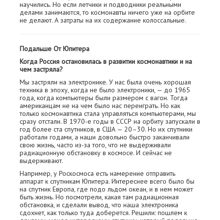
научились. Но если летчики и подводники реальными
делами занимаются, то космонавты ничего уже на орбите
не делают. А затраты на их содержание колоссальные.
Подальше От Юпитера
Когда Россия остановилась в развитии космонавтики и на
чем застряла?
Мы застряли на электронике. У нас была очень хорошая
техника в эпоху, когда не было электроники, — до 1965
года, когда компьютеры были размером с вагон. Тогда
американцам не на чем было нас переиграть. Но как
только космонавтика стала управляться компьютерами, мы
сразу отстали. В 1970-е годы в СССР на орбиту запускали в
год более ста спутников, в США — 20–30. Но их спутники
работали годами, а наши довольно быстро заканчивали
свою жизнь, часто из-за того, что не выдерживали
радиационную обстановку в космосе. И сейчас не
выдерживают.
Например, у Роскосмоса есть намерение отправить
аппарат к спутникам Юпитера. Интереснее всего было бы
на спутник Европа, где подо льдом океан, и в нем может
быть жизнь. Но посмотрели, какая там радиационная
обстановка, и сделали вывод, что наша электроника
сдохнет, как только туда доберется. Решили: пошлем к