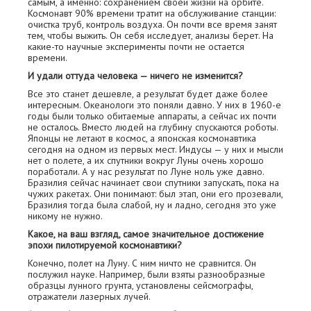
самым, а именно: сохранением своей жизни на орбите.
Космонавт 90% времени тратит на обслуживание станции:
очистка труб, контроль воздуха. Он почти все время занят
тем, чтобы выжить. Он себя исследует, анализы берет. На
какие-то научные эксперименты почти не остается
времени.
И удали оттуда человека — ничего не изменится?
Все это станет дешевле, а результат будет даже более
интересным. Океанологи это поняли давно. У них в 1960-е
годы были только обитаемые аппараты, а сейчас их почти
не осталось. Вместо людей на глубину спускаются роботы.
Японцы не летают в космос, а японская космонавтика
сегодня на одном из первых мест. Индусы — у них и мысли
нет о полете, а их спутники вокруг Луны очень хорошо
поработали. А у нас результат по Луне ноль уже давно.
Бразилия сейчас начинает свои спутники запускать, пока на
чужих ракетах. Они понимают: был этап, они его прозевали,
Бразилия тогда была слабой, ну и ладно, сегодня это уже
никому не нужно.
Какое, на ваш взгляд, самое значительное достижение
эпохи пилотируемой космонавтики?
Конечно, полет на Луну. С ним ничто не сравнится. Он
послужил науке. Например, были взяты разнообразные
образцы лунного грунта, установлены сейсмографы,
отражатели лазерных лучей.