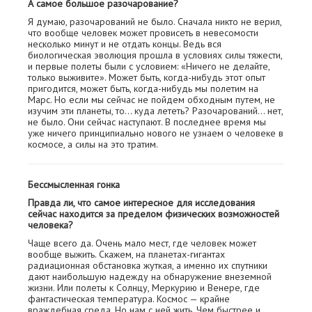
А самое большое разочарование?
Я думаю, разочарований не было. Сначала никто не верил,
что вообще человек может провисеть в невесомости
несколько минут и не отдать концы. Ведь вся
биологическая эволюция прошла в условиях силы тяжести,
и первые полеты были с условием: «Ничего не делайте,
только выживите». Может быть, когда-нибудь этот опыт
пригодится, может быть, когда-нибудь мы полетим на
Марс. Но если мы сейчас не пойдем обходным путем, не
изучим эти планеты, то… куда лететь? Разочарований… нет,
не было. Они сейчас наступают. В последнее время мы
уже ничего принципиально нового не узнаем о человеке в
космосе, а силы на это тратим.
Бессмысленная гонка
Правда ли, что самое интересное для исследования
сейчас находится за пределом физических возможностей
человека?
Чаще всего да. Очень мало мест, где человек может
вообще выжить. Скажем, на планетах-гигантах
радиационная обстановка жуткая, а именно их спутники
дают наибольшую надежду на обнаружение внеземной
жизни. Или полеты к Солнцу, Меркурию и Венере, где
фантастическая температура. Космос — крайне
враждебная среда. Но нам с ней жить. Чем быстрее и