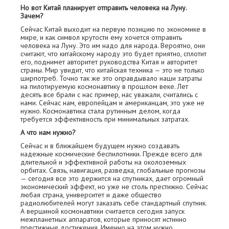
Но вот Китай планирует отправить человека на Луну.
Зачем?
Сейчас Китай выходит на первую позицию по экономике в
мире, и как символ крутости ему хочется отправить
человека на Луну. Это им надо для народа. Вероятно, они
считают, что китайскому народу это будет приятно, сплотит
его, поднимет авторитет руководства Китая и авторитет
страны. Мир увидит, что китайская техника — это не только
ширпотреб. Точно так же это оправдывало наши затраты
на пилотируемую космонавтику в прошлом веке. Лет
десять все брали с нас пример, нас уважали, считались с
нами. Сейчас нам, европейцам и американцам, это уже не
нужно. Космонавтика стала рутинным делом, когда
требуется эффективность при минимальных затратах.
А что нам нужно?
Сейчас и в ближайшем будущем нужно создавать
надежные космические беспилотники. Прежде всего для
длительной и эффективной работы на околоземных
орбитах. Связь, навигация, разведка, глобальные прогнозы
— сегодня все это держится на спутниках, дает огромный
экономический эффект, но уже не столь престижно. Сейчас
любая страна, университет и даже общество
радиолюбителей могут заказать себе стандартный спутник.
А вершиной космонавтики считается сегодня запуск
межпланетных аппаратов, которые приносят истинно
престижные достижения. Именно на этом нужно