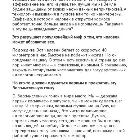
эффективнее мы его изучим, тем лучше мы на Земле
будем защищены от всяких неожиданных неприятностей. А
технологии выживания в пустоте нам точно неинтересны.
Скафандр, в котором человек в открытом космосе
работает, точно больше нигде не используешь. Так зачем
в эту вещь вкладывают деньги?
Это разрушает популярнейший миф о том, что человек
может абсолютно все.
Подождите. Вот человек бегает со скоростью 40
километров в час. Быстрее не побежит никогда. Но он
придумал машину. В этом и есть всесилие. А страна до сих
пор живет мифами — и советскими, и новыми. К сожалению,
закрыть пилотируемую космонавтику для государственных
идеологов неприемлемо.
Но кто-то должен одуматься первым и прекратить эту
бессмысленную гонку.
О, бессмысленных гонок в мире много. Мы — держава
первых космических запусков, мы не можем сделать шаг
назад. И американцы, первыми ступившие на Луну, не
могут сделать шаг назад. Это чисто политические,
идеологические вещи, вопрос престижа. Думаю,
нормальному человеку сегодня не пришло бы в голову
возить людей на орбиту. Ведь не ставят же сегодня на
перекрестках регулировщика с палочкой, поскольку с этой
работой лучше справляется светофор.