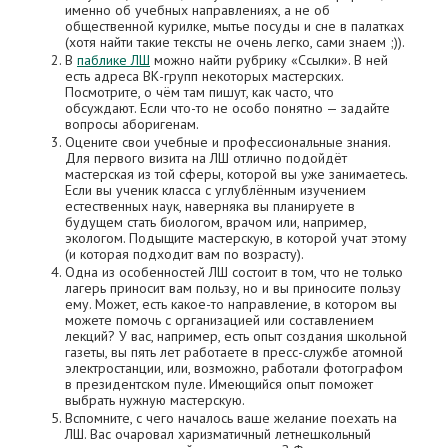
именно об учебных направлениях, а не об
общественной курилке, мытье посуды и сне в палатках
(хотя найти такие тексты не очень легко, сами знаем ;)).
В
паблике ЛШ
можно найти рубрику «Ссылки». В ней
есть адреса ВК-групп некоторых мастерских.
Посмотрите, о чём там пишут, как часто, что
обсуждают. Если что-то не особо понятно — задайте
вопросы аборигенам.
Оцените свои учебные и профессиональные знания.
Для первого визита на ЛШ отлично подойдёт
мастерская из той сферы, которой вы уже занимаетесь.
Если вы ученик класса с углублённым изучением
естественных наук, наверняка вы планируете в
будущем стать биологом, врачом или, например,
экологом. Подыщите мастерскую, в которой учат этому
(и которая подходит вам по возрасту).
Одна из особенностей ЛШ состоит в том, что не только
лагерь приносит вам пользу, но и вы приносите пользу
ему. Может, есть какое-то направление, в котором вы
можете помочь с организацией или составлением
лекций? У вас, например, есть опыт создания школьной
газеты, вы пять лет работаете в пресс-службе атомной
электростанции, или, возможно, работали фотографом
в президентском пуле. Имеющийся опыт поможет
выбрать нужную мастерскую.
Вспомните, с чего началось ваше желание поехать на
ЛШ. Вас очаровал харизматичный летнешкольный