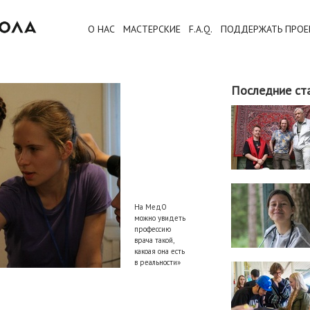
О НАС
МАСТЕРСКИЕ
F.A.Q.
ПОДДЕРЖАТЬ ПРОЕ
Последние ст
На МедО
можно увидеть
профессию
врача такой,
какоая она есть
в реальности»