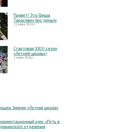
Привет! Это Гриша
Тарасевич про деньги
11 июля 2026 г.
Стартовал XXIII сезон
«Летней школы»!
1 июля 2026 г.
рошла Зимняя «Летняя школа»
ориентационный курс «Путь в
едицинского отделения