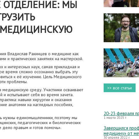
 ОТДЕЛЕНИЕ: МЫ
ГРУЗИТЬ
 МЕДИЦИНСКУЮ
ия Владислав Ракинцев о медицине как
ами и практических занятиях на мастерской.
 и интересных наук, самая прикладная и
ое время сложно осознанно выбрать эту
овиться к её изучению. Цель Медицинского
эти проблемы.
>> все статьи
в медицинскую среду. Участники осваивают
й и испытывают себя во время зачета.
рактика: навыки хирургии и оказания
ние анатомии на наглядных пособиях,
20-23 февраля п
нь нужны единомышленники, поэтому мы
1 марта 2025 г.
цинских, педагогических и биологических
ше дело правым и готов помочь».
Завершился проф
медицину» от м
30 апреля 2022 г.