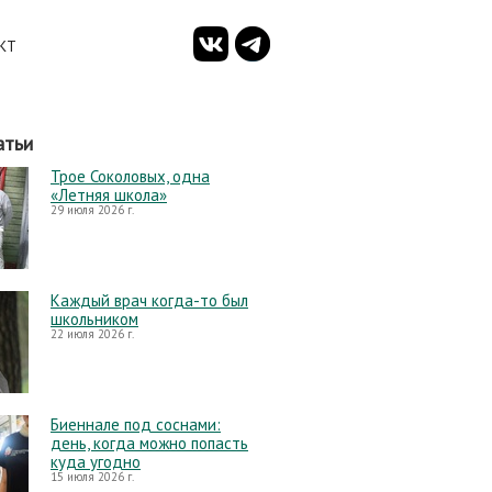
КТ
атьи
Трое Соколовых, одна
«Летняя школа»
29 июля 2026 г.
Каждый врач когда-то был
школьником
22 июля 2026 г.
Биеннале под соснами:
день, когда можно попасть
куда угодно
15 июля 2026 г.