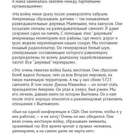
А мама занималась связями между партийными
организациями».
«На войну меня сразу после университета забрали.
Американцы сбрасывали датчики — так называемые
разведывательные деревья. Маленькие, типа кактусов. Они
посылали сигналы на разведывательный самолет. Я даже
сохранил одно на память. С помощью этих ”деревьев“
американцы мониторили все районы, где много дорог и
троп, видели перемещения наших солдат. Мы поставили
мощный радиолокатор. Он генерировал белый шум,
спектральные составляющие которого равномерно
распределены по всему диапазону задействованных
частот. Все “деревья” перекрыли».
«Это очень тяжелая война была, жестокая. Они сбросили
бомб вдвое больше, чем за всю Вторую мировую, на
такую маленькую территорию. А мы у них сбили 5723
самолета. В том числе Джона Маккейна — он хочет стать
президентом Америки. Он упал в озеро, был ранен. Мы
его лечили, давали книги по истории Вьетнама. Он к нам
после этого хорошо относится и рекомендовал установить
отношения с Вьетнамом».
«Был на одной конференции в США. Они хотели, чтобы я у
них работал, — я не хочу! Очень на них обиделся. Они
вели очень жестокую войну, сбрасывали химикаты,
оранжевый газ. Все время кричат о правах человека,
демократии, а на самом деле ни черта нет».