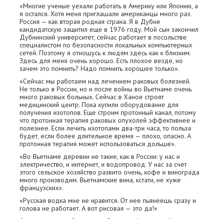
«Многие ученые уехали работать в Америку или Японию, а
я остался. Хотя меня приглашали американцы много раз.
Россия — как вторая родная страна. Я в Дубне
кандидатскую защитил еще в 1976 году. Мой сын закончил
Дубнинский университет, сейчас работает в посольстве
специалистом по безопасности локальных компьютерных
сетей. Поэтому я отношусь к людям здесь как к близким.
Здесь для меня очень хорошо. Есть плохое везде, но
зачем это помнить? Надо помнить хорошее только».
«Сейчас мы работаем над лечением раковых болезней.
Не только в России, но и после войны во Вьетнаме очень
много раковых больных. Сейчас в Ханое строят
медицинский центр. Пока купили оборудование для
получения изотопов. Еще строим протонный канал, потому
что протонная терапия раковых опухолей эффективнее и
полезнее. Если лечить изотопами два-три часа, то польза
будет, если более длительное время — плохо, опасно. А
протонная терапия может использоваться дольше».
«Во Вьетнаме деревни не такие, как в России: у нас и
электричество, и интернет, и водопровод. У нас за счет
этого сельское хозяйство развито очень, кофе и винограда
много производим. Вьетнамские вина, кстати, не хуже
французских».
«Русская водка мне не нравится. От нее пьянеешь сразу и
голова не работает. А вот рисовая — это да!»