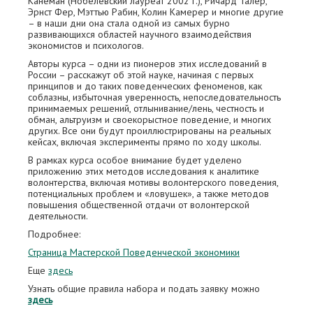
Канеман (Нобелевский лауреат 2002 г.), Ричард Талер,
Эрнст Фер, Мэттью Рабин, Колин Камерер и многие другие
– в наши дни она стала одной из самых бурно
развивающихся областей научного взаимодействия
экономистов и психологов.
Авторы курса – одни из пионеров этих исследований в
России – расскажут об этой науке, начиная с первых
принципов и до таких поведенческих феноменов, как
соблазны, избыточная уверенность, непоследовательность
принимаемых решений, отлынивание/лень, честность и
обман, альтруизм и своекорыстное поведение, и многих
других. Все они будут проиллюстрированы на реальных
кейсах, включая эксперименты прямо по ходу школы.
В рамках курса особое внимание будет уделено
приложению этих методов исследования к аналитике
волонтерства, включая мотивы волонтерского поведения,
потенциальных проблем и «ловушек», а также методов
повышения общественной отдачи от волонтерской
деятельности.
Подробнее:
Страница Мастерской Поведенческой экономики
Еще
здесь
Узнать общие правила набора и подать заявку можно
здесь