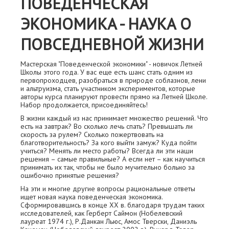
ПОВЕДЕНЧЕСКАЯ
ЭКОНОМИКА - НАУКА О
ПОВСЕДНЕВНОЙ ЖИЗНИ
Мастерская "Поведенческой экономики" - новичок Летней
Школы этого года. У вас еще есть шанс стать одним из
первопроходцев, разобраться в природе соблазнов, лени
и альтруизма, стать участником экспериментов, которые
авторы курса планируют провести прямо на Летней Школе.
Набор продолжается, присоединяйтесь!
В жизни каждый из нас принимает множество решений. Что
есть на завтрак? Во сколько лечь спать? Превышать ли
скорость за рулем? Сколько пожертвовать на
благотворительность? За кого выйти замуж? Куда пойти
учиться? Менять ли место работы? Всегда ли эти наши
решения – самые правильные? А если нет – как научиться
принимать их так, чтобы не было мучительно больно за
ошибочно принятые решения?
На эти и многие другие вопросы рациональные ответы
ищет новая наука поведенческая экономика.
Сформировавшись в конце XX в. благодаря трудам таких
исследователей, как Герберт Саймон (Нобелевский
лауреат 1974 г.), Р.Данкан Льюс, Амос Тверски, Даниэль