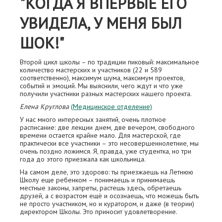
"КОГДА Я ВПЕРВЫЕ ЕГО
УВИДЕЛА, У МЕНЯ БЫЛ
ШОК!"
Второй цикл школы – по традиции пиковый: максимальное
количество мастерских и участников (22 и 589
соответственно), максимум шума, максимум проектов,
событий и эмоций. Мы выяснили, чего ждут и что уже
получили участники разных мастерских нашего проекта.
Елена Круглова
(Медицинское отделение)
У нас много интересных занятий, очень плотное
расписание: две лекции днем, две вечером, свободного
времени остается крайне мало. Для мастерской, где
практически все участники – это несовершеннолетние, мы
очень поздно ложимся. Я, правда, уже студентка, но три
года до этого приезжала как школьница.
На самом деле, это здорово: ты приезжаешь на Летнюю
Школу еще ребенком – понимаешь и принимаешь
местные законы, запреты, растешь здесь, обретаешь
друзей, а с возрастом ещё и осознаешь, что можешь быть
не просто участником, но и куратором, и даже (в теории)
директором Школы. Это приносит удовлетворение.