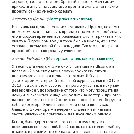
хорошо, просто это своеобразный «вызов». Нам самим
приходится планировать свое время, думать о том, какие
проекты сейчас уместно сделать.
Александр Фенин
(Мастерская психологии)
Изначальная цель – вести исследования. Правда, пока мы
не можем разглашать суть проектов, но можем пообещать,
что в скором времени все желающие смогут принять в них
участие. В прошлом году я тоже был на школе, но часто
уезжал – всему виной близость дачи. Так что в этот раз я
просто обязан наверстать упущенное.
Ксения Рыбакова
(Мастерская тотальной журналистики)
Я весь год думала, что не смогу приехать на Школу, а в
последний момент у меня получилось взять отпуск,
поэтому моя главная цель – это отдых. Я была
директором мастерской тотальной журналистики в 2012 и
2013 годах, в этом сезоне – я просто участник и получаю
невероятное удовольствие от того, что могу посещать на
лекции, знакомиться с людьми, ходить на костер и при этом
на мне не лежит никакой ответственности. Всю ее берут на
себя директора. Единственная моя обязанность, как
бывшего директора – вечерами сидеть и вычитывать
тексты участников, помогать и делиться своим опытом.
Кстати, быть директором – это опыт и куча других
позитивных последствий. Я сейчас пытаюсь сменить работу,
и запись в резюме, что я два года возглавляла тотальную