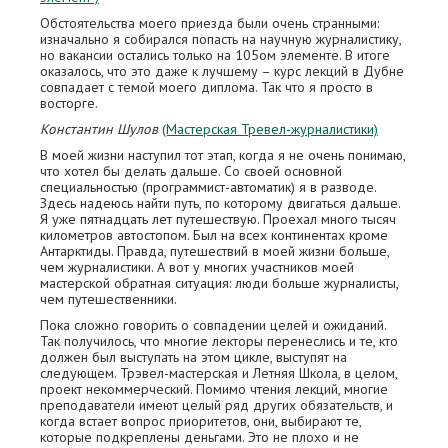
Обстоятельства моего приезда были очень странными:
изначально я собирался попасть на научную журналистику,
но вакансии остались только на 105ом элементе. В итоге
оказалось, что это даже к лучшему – курс лекций в Дубне
совпадает с темой моего диплома. Так что я просто в
восторге.
Константин Шулов
(Мастерская Тревел-журналистики)
В моей жизни наступил тот этап, когда я не очень понимаю,
что хотел бы делать дальше. Со своей основной
специальностью (программист-автоматик) я в разводе.
Здесь надеюсь найти путь, по которому двигаться дальше.
Я уже пятнадцать лет путешествую. Проехал много тысяч
километров автостопом. Был на всех континентах кроме
Антарктиды. Правда, путешествий в моей жизни больше,
чем журналистики. А вот у многих участников моей
мастерской обратная ситуация: люди больше журналисты,
чем путешественники.
Пока сложно говорить о совпадении целей и ожиданий.
Так получилось, что многие лекторы перенеслись и те, кто
должен был выступать на этом цикле, выступят на
следующем. Трэвел-мастерская и Летняя Школа, в целом,
проект некоммерческий. Помимо чтения лекций, многие
преподаватели имеют целый ряд других обязательств, и
когда встает вопрос приоритетов, они, выбирают те,
которые подкреплены деньгами. Это не плохо и не