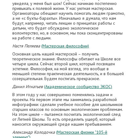
увидела, у меня был шок! Сейчас начинаю постепенно
привыкать к полевой жизни. У нас уютная мастерская.
Организаторы обещают научить помогать людям грамотно,
а не «с бухты-барахты». Изначально я думала, что нам
будут, например, читать лекции о принципах работы с
детьми, что будет обсуждено экологическое
волонтерство, но, в основном, мы пока сконцентрированы
на работе с людьми.
Настя Пеляева
(Мастерская философии)
Основная цель нашей мастерской – получить
теоретическое знание. Философы обитают на Школе все
четыре цикла. Сейчас второй цикл, который посвящен
эстетике. Философия, на мой взгляд, это вообще в
меньшей степени практическая деятельность, и в большей
созерцательная. Будем постигать прекрасное.
Данил Игнатьев
(Академическое сообщество ЭКОС)
В этом году у нас совершенно поменялись задачи и
проекты. На первом этапе мы занимались разработкой
инфографики: сделали учебное пособие для школьников
старших классов по основным экологическим проблемам.
На этом цикле – пытаемся посчитать экологический след
от Летней Школы. То есть определить ущерб, который
наносится окружающей среде нашим пребыванием.
Александр Колодочка
(Мастерская физики "105-й
элемент")