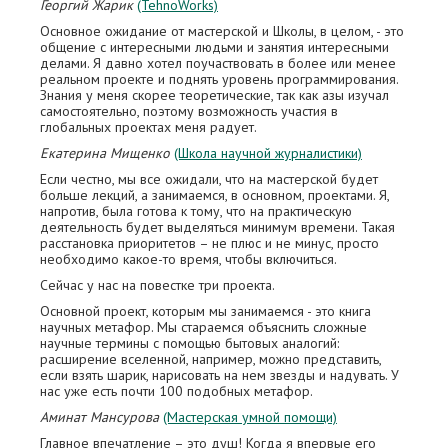
Георгий Жарик
(TehnoWorks)
Основное ожидание от мастерской и Школы, в целом, - это
общение с интересными людьми и занятия интересными
делами. Я давно хотел поучаствовать в более или менее
реальном проекте и поднять уровень программирования.
Знания у меня скорее теоретические, так как азы изучал
самостоятельно, поэтому возможность участия в
глобальных проектах меня радует.
Екатерина Мищенко
(Школа научной журналистики)
Если честно, мы все ожидали, что на мастерской будет
больше лекций, а занимаемся, в основном, проектами. Я,
напротив, была готова к тому, что на практическую
деятельность будет выделяться минимум времени. Такая
расстановка приоритетов – не плюс и не минус, просто
необходимо какое-то время, чтобы включиться.
Сейчас у нас на повестке три проекта.
Основной проект, которым мы занимаемся - это книга
научных метафор. Мы стараемся объяснить сложные
научные термины с помощью бытовых аналогий:
расширение вселенной, например, можно представить,
если взять шарик, нарисовать на нем звезды и надувать. У
нас уже есть почти 100 подобных метафор.
Аминат Мансурова
(Мастерская умной помощи)
Главное впечатление – это душ! Когда я впервые его