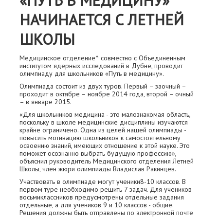
«ПУТЬ В МЕДИЦИНУ»
НАЧИНАЕТСЯ С ЛЕТНЕЙ
ШКОЛЫ
Медицинское отделение^ совместно с Объединенным
институтом ядерных исследований в Дубне, проводит
олимпиаду для школьников «Путь в медицину».
Олимпиада состоит из двух туров. Первый – заочный –
проходит в октябре – ноябре 2014 года, второй – очный
– в январе 2015.
«Для школьников медицина - это малознакомая область,
поскольку в школе медицинские дисциплины изучаются
крайне ограничено. Одна из целей нашей олимпиады -
повысить мотивацию школьников к самостоятельному
освоению знаний, имеющих отношение к этой науке. Это
поможет осознанно выбрать будущую профессию»,-
объяснил руководитель Медицинского отделения Летней
Школы, член жюри олимпиады Владислав Ракинцев.
Участвовать в олимпиаде могут ученики8-10 классов. В
первом туре необходимо решить 7 задач. Для учеников
восьмиклассников предусмотрены отдельные задания
отдельные, а для учеников 9 и 10 классов - общие.
Решения должны быть отправлены по электронной почте