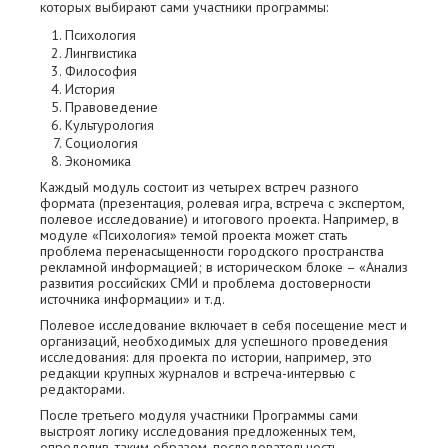
которых выбирают сами участники программы:
Психология
Лингвистика
Философия
История
Правоведение
Культурология
Социология
Экономика
Каждый модуль состоит из четырех встреч разного
формата (презентация, ролевая игра, встреча с экспертом,
полевое исследование) и итогового проекта. Например, в
модуле «Психология» темой проекта может стать
проблема перенасыщенности городского пространства
рекламной информацией; в историческом блоке – «Анализ
развития российских СМИ и проблема достоверности
источника информации» и т.д.
Полевое исследование включает в себя посещение мест и
организаций, необходимых для успешного проведения
исследования: для проекта по истории, например, это
редакции крупных журналов и встреча-интервью с
редакторами.
После третьего модуля участники Программы сами
выстроят логику исследования предложенных тем,
определив, таким образом, последовательность