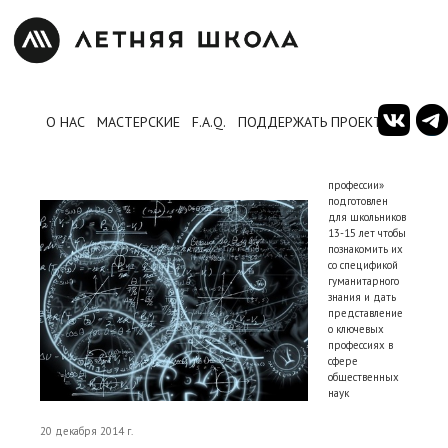
О НАС
МАСТЕРСКИЕ
F.A.Q.
ПОДДЕРЖАТЬ ПРОЕКТ
Курс
«Гуманитарные
профессии»
подготовлен
для школьников
13-15 лет чтобы
познакомить их
со спецификой
гуманитарного
знания и дать
представление
о ключевых
профессиях в
сфере
общественных
наук
20 декабря 2014 г.