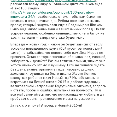
рассказали всему миру о Тотальном диктанте. А команда
«Нано100. Люди»
(
http://24.rusrep.ru/dossier/pub_point/100-portretov-
innovatora-24/
) позаботилась о том, чтобы вам было что
почитать в праздничные дни. Ребята воплотили в жизнь
проект, который задумывали еще с Владимиром Шпаком.
Было еще много начинаний и ваших личных побед. Но так
устроен человек, особенно летнешкольник: чего бы он не
достиг сегодня — завтра ему уже будет мало.
Впереди — новый год: и каким он будет зависит от вас. В
условиях повышенного шума (бой курантов, новогодний
салют) не забывайте, что нового себя вам Дед Мороз не
принесет. Оставьте торжественные обещания под елочкой,
соберитесь и делайте! Раз вы летнешкольники, значит, уже
хотите изменить что-то к лучшему. Если не хочется сидеть
без дела, знайте: оргкомитет ищет неравнодушных,
желающих трудиться на благо школы. Ждете Летнюю
школу, как ребенок ждет Новый год? Мы обязательно
встретимся на Летней школе-2015 в добром здравии и
великолепном настроении! Будут новые открытия, вопросы
и ответы, пробы и ошибки, испытания на прочность. Ну и
все мы! Занимайтесь тем, что по-настоящему любите, и да
пребудет с вами произведение массы на ускорение!
За тех, кто в поле! Вперед, в Новый-2015-й!