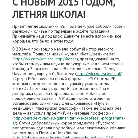
С НОВЫМ 2015 ГОДОМ,
ЛЕТНЯЯ ШКОЛА!
Привет, летнешкольники. Вы, полагаем, уже собрали гостей,
разложили оливье по тарелкам и ждёте праздника.
Принимайте наш подарок. Давайте вместе вспомним все
хорошее, что было в этом году.
В 2014-м произошло немало событий исторического
масштаба. Появился новый журнал «Кот Шредингера»
(
https://vk.com/kot_sch
,
http://kot.sh
), претендующий на то,
чтобы стать лучшим научно-популярным изданием страны.
Команда Экоса взяла на себя смелость открыть Первую
Научно-популярную библиотеку (
https://vk.com/sciencelib
).
«Среда РР» получила новый формат — PSY-Cреда РР,
который продолжает вести научный руководитель
«ПсихО» Светлана Скарлош. Мастерские дизайна и
репортажа сделали образовательное мобильное
приложение «Лабукап». А Медицинское отделение
организовало олимпиаду для школьников «Путь в
медицину». Мастерская философии также не сидела без
дела — запустила проект «Гуманитарные профессии»
(
http://perspektivadk.ru/gumanitarny-e-professii-programma-
a/
). Сотни добровольных корреспондентов «Русского
репортера» сделали подробную и увлекательную хронику
одного дня в Перми и Челябинске
(
http://24.rusrep.ru/dossier/pub_point/chelyabinsk-24/
),