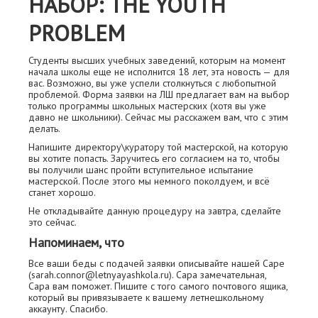
НАБОР: THE YOUTH
PROBLEM
Студенты высших учебных заведений, которым на момент
начала школы еще не исполнится 18 лет, эта новость — для
вас. Возможно, вы уже успели столкнуться с любопытной
проблемой. Форма заявки на ЛШ предлагает вам на выбор
только программы школьных мастерских (хотя вы уже
давно не школьники). Сейчас мы расскажем вам, что с этим
делать.
Напишите директору\куратору той мастерской, на которую
вы хотите попасть. Заручитесь его согласием на то, чтобы
вы получили шанс пройти вступительное испытание
мастерской. После этого мы немного поколдуем, и всё
станет хорошо.
Не откладывайте данную процедуру на завтра, сделайте
это сейчас.
Напоминаем, что
Все ваши беды с подачей заявки описывайте нашей Саре
(sarah.connor@letnyayashkola.ru). Сара замечательная,
Сара вам поможет. Пишите с того самого почтового ящика,
который вы привязываете к вашему летнешкольному
аккаунту. Спасибо.