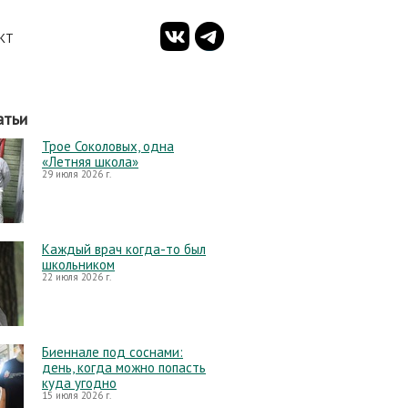
КТ
атьи
Трое Соколовых, одна
«Летняя школа»
29 июля 2026 г.
Каждый врач когда-то был
школьником
22 июля 2026 г.
Биеннале под соснами:
день, когда можно попасть
куда угодно
15 июля 2026 г.