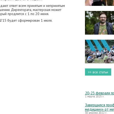
е дают ответ всем принятым и непринятым
ешению Директората, мастерская может
орый продлится с 1 по 20 июня.
ЛШ'15 будет сформирован 1 июля.
>> все статьи
20-23 февраля п
1 марта 2025 г.
Завершился проф
медицину» от м
30 апреля 2022 г.