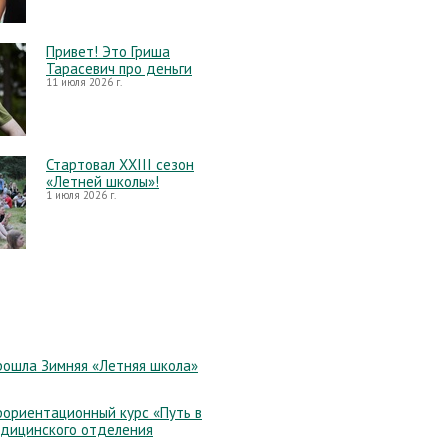
Привет! Это Гриша
Тарасевич про деньги
11 июля 2026 г.
Стартовал XXIII сезон
«Летней школы»!
1 июля 2026 г.
рошла Зимняя «Летняя школа»
ориентационный курс «Путь в
едицинского отделения