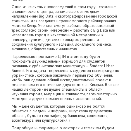
Одно из ключевых нововведений в этом году - создание
аналитического центра, занимающегося модным
направлением Big Data и картографированием городской
статистики для создания неравномерного районирования
модели Кимр. Ученики смогут выбрать образовательный
трек согласно своим интересам – работать с Big Data или
исследовать город в качественной методологии, к
примеру, туризма, детских площадок, ремонта и
сохранения культурного наследия, локального бизнеса,
активизма, общественных инициатив.
Параллельно программе ЦПИ в этом году будет
проходить двухнедельный воркшоп для студентов
различных урбанистических магистратур – Student Urban
Summit. Его задача - перемешать студентов магистратур по
убранистике , которые закончили первый год обучения,
чтобы они сделали общий исследовательский проект и
реализовали его в течение двух недель в Кимрах. В числе
наших лекторов - ведущие специалисты в области
изучения города, миграции и этничности, партисипаторных
методов и других количественных исследований.
Мы ждем студентов, которые одинаково не боятся
общаться с людьми и цифрами, ищут свою предметную
область, будь то география, урбанистика, социология,
архитектура или культурология.»
Подробную информацию о лекторах и темах мы будем