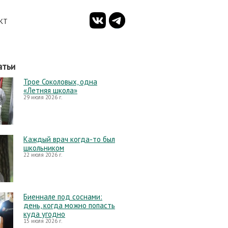
КТ
атьи
Трое Соколовых, одна
«Летняя школа»
29 июля 2026 г.
Каждый врач когда-то был
школьником
22 июля 2026 г.
Биеннале под соснами:
день, когда можно попасть
куда угодно
15 июля 2026 г.