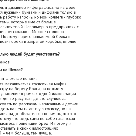
й, я дизайнер инфографики, но на деле
ся нужными буквами и цифрами только в
ь работу напрочь, но мои коллеги - глубоко
 темы, которые имеют больше
алитический. Например, о предприятиях с
естве: сколько в Москве столовых
. Поэтому нарисованная мной белка в
возит орехи в закрытой коробке, вполне
олько людей будет участвовать?
ников.
ы на Школе?
ит сложные понятия.
кая механическая сосисочная мафия
стру на берегу Волги, на подмогу
 движение в рамках одной иллюстрации
ядят те рисунки, где это случилось.
овать по рассказам, написанными детьми.
еть на нем гигантскую сосиску, но на
тия надо обязательно понимать, что это
Потому что ведь сама по себе гигантская
ласитесь, полнейший бред. И потому, я
ставлять в своих иллюстрациях
й – чем больше, тем лучше.