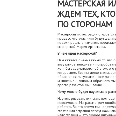
МАСТЕРСКАЯ И
ЖДЕМ ТЕХ, КТО
ПО СТОРОНАМ
Мастерская иллюстрации откроется 
процесс, что участники будут делать
недели реально изменить представл
мастерской Мария Артемьева.
В чем идея мастерской?
Нам кажется очень важным то, что о
визуальное, внешнее и попробовать
хотя бы задумывается об этом, его 
интереснее. Все мы легко считываем
объясняться рисунками – все равно 
мышление – синоним образного мыш
просто развитое мышление.
Чему можно будет научиться в рамк
Научить рисовать или стать полноц
невозможно. Мы рассмотрим ошибки 
работать. За это время мы надеемся
стоят в иллюстрации перед начинаю
иллюстрация — это скорее визуальна