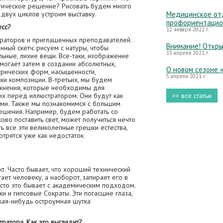
огическое решение? Рисовать будем много
у двух циклов устроим выставку.
Медицинское отд
профориентацио
есс?
12 января 2022 г.
кураторов и приглашенных преподавателей.
Внимание! Откры
ый скетч: рисуем с натуры, чтобы
15 апреля 2021 г.
льные, лихие вещи. Все-таки, изображение
могает затем в создании абсолютных,
О новом сезоне 
трических форм, насыщенности,
5 апреля 2021 г.
ки композиции. В-третьих, мы будем
жнения, которые необходимы для
их перед иллюстратором. Они будут как
>> все статьи
ыми. Также мы познакомимся с большим
ешения. Например, будем работать со
ково поставить свет, может получиться нечто
ь все эти великолепные грешки естества,
отрятся уже как недостаток
. Часто бывает, что хороший технический
ает человеку, а наоборот, запирает его в
сто это бывает с академическим подходом.
и и гипсовые Сократы. Эти погасшие глаза,
акая-нибудь остроумная шутка
тратора. Как это выглядит?