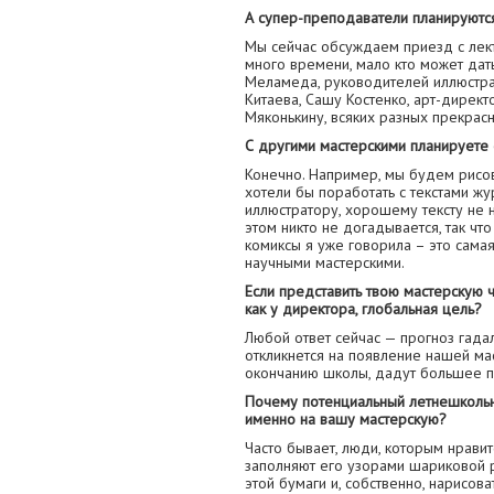
А супер-преподаватели планируютс
Мы сейчас обсуждаем приезд с лек
много времени, мало кто может дат
Меламеда, руководителей иллюстрат
Китаева, Сашу Костенко, арт-директ
Мяконькину, всяких разных прекрасн
С другими мастерскими планируете 
Конечно. Например, мы будем рисо
хотели бы поработать с текстами жур
иллюстратору, хорошему тексту не 
этом никто не догадывается, так чт
комиксы я уже говорила – это сама
научными мастерскими.
Если представить твою мастерскую че
как у директора, глобальная цель?
Любой ответ сейчас — прогноз гада
откликнется на появление нашей ма
окончанию школы, дадут большее п
Почему потенциальный летнешкольн
именно на вашу мастерскую?
Часто бывает, люди, которым нравитс
заполняют его узорами шариковой ру
этой бумаги и, собственно, нарисова