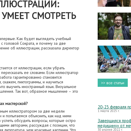
ЛЛЮСТРАЦИИ:
 УМЕЕТ СМОТРЕТЬ
впервые. Как будет выглядеть учебный
 с головой Сократа, и почему за две
ение об иллюстрации, рассказала директор
стается от иллюстрации, если убрать
 пересказать ее словами. Если иллюстратор
работа гарантированно становится
, скажем, пиктограммы, и научиться
>> все статьи
что выучить иностранный язык. Визуальное
ления. Так вот, образное мышление – это
ах мастерской?
20-23 февраля п
енным иллюстратором за две недели
1 марта 2025 г.
и попытаемся объяснить, как над ними
 успеть обсудить вопросы, которые остро
Завершился проф
щими авторами, рассуждая с позиции, что
медицину» от м
я литература, чем красивые картинки. Что
30 апреля 2022 г.