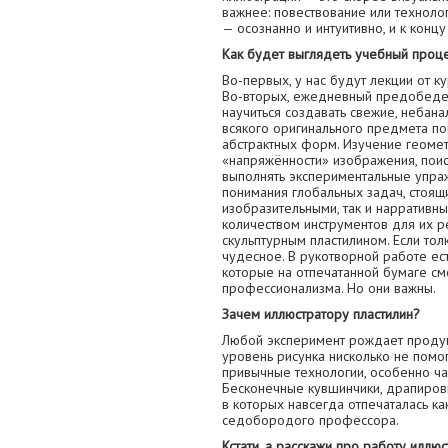
важнее: повествование или технол
— осознанно и интуитивно, и к конц
Как будет выглядеть учебный проц
Во-первых, у нас будут лекции от 
Во-вторых, ежедневный предобеденн
научиться создавать свежие, небана
всякого оригинального предмета по
абстрактных форм. Изучение геоме
«напряжённости» изображения, поис
выполнять экспериментальные упра
понимания глобальных задач, стоящ
изобразительными, так и нарративн
количеством инструментов для их р
скульптурным пластилином. Если тол
чудесное. В рукотворной работе ест
которые на отпечатанной бумаге см
профессионализма. Но они важны.
Зачем иллюстратору пластилин?
Любой эксперимент рождает продукт
уровень рисунка нисколько не помог
привычные технологии, особенно ча
Бесконечные кувшинчики, драпировк
в которых навсегда отпечаталась к
седобородого профессора.
Кстати, а расскажи про работу иллюс