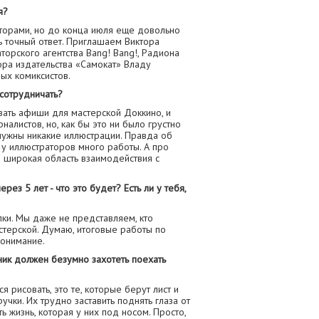
я?
торами, но до конца июля еще довольно
ь точный ответ. Приглашаем Виктора
орского агентства Bang! Bang!, Радиона
ора издательства «Самокат» Владу
ых комиксистов.
сотрудничать?
вать афиши для мастерской Доккино, и
налистов, но, как бы это ни было грустно
нужны никакие иллюстрации. Правда об
о у иллюстраторов много работы. А про
я широкая область взаимодействия с
рез 5 лет - что это будет? Есть ли у тебя,
лки. Мы даже не представляем, кто
стерской. Думаю, итоговые работы по
онимание.
ик должен безумно захотеть поехать
я рисовать, это те, которые берут лист и
чки. Их трудно заставить поднять глаза от
ть жизнь, которая у них под носом. Просто,