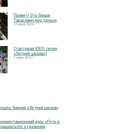
Привет! Это Гриша
Тарасевич про деньги
11 июля 2026 г.
Стартовал XXIII сезон
«Летней школы»!
1 июля 2026 г.
рошла Зимняя «Летняя школа»
ориентационный курс «Путь в
едицинского отделения