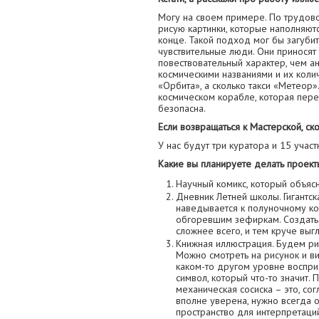
Могу на своем примере. По трудово
рисую картинки, которые наполняют
конце. Такой подход мог бы загубит
чувствительные люди. Они приносят
повествовательный характер, чем ан
космическими названиями и их колич
«Орбита», а сколько такси «Метеор»
космическом корабле, которая пере
безопасна.
Если возвращаться к Мастерской, ск
У нас будут три куратора и 15 участ
Какие вы планируете делать проект
Научный комикс, который объясн
Дневник Летней школы. Гигантс
наведывается к полуночному ко
обгоревшим зефиркам. Создать
сложнее всего, и тем круче выгл
Книжная иллюстрация. Будем рис
Можно смотреть на рисунок и вид
каком-то другом уровне восприя
символ, который что-то значит. 
механическая сосиска – это, сог
вполне уверена, нужно всегда о
пространство для интерпретаци