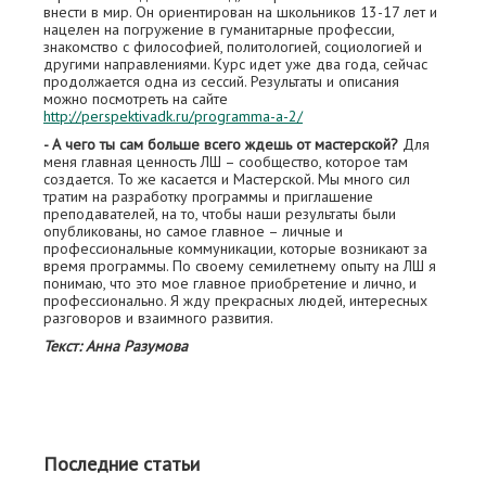
внести в мир. Он ориентирован на школьников 13-17 лет и
нацелен на погружение в гуманитарные профессии,
знакомство с философией, политологией, социологией и
другими направлениями. Курс идет уже два года, сейчас
продолжается одна из сессий. Результаты и описания
можно посмотреть на сайте
http://perspektivadk.ru/programma-a-2/
- А чего ты сам больше всего ждешь от мастерской?
Для
меня главная ценность ЛШ – сообщество, которое там
создается. То же касается и Мастерской. Мы много сил
тратим на разработку программы и приглашение
преподавателей, на то, чтобы наши результаты были
опубликованы, но самое главное – личные и
профессиональные коммуникации, которые возникают за
время программы. По своему семилетнему опыту на ЛШ я
понимаю, что это мое главное приобретение и лично, и
профессионально. Я жду прекрасных людей, интересных
разговоров и взаимного развития.
Текст: Анна Разумова
Последние статьи