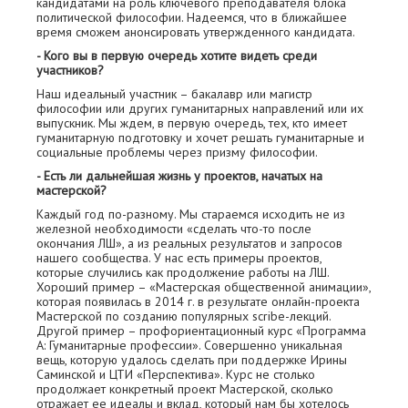
кандидатами на роль ключевого преподавателя блока
политической философии. Надеемся, что в ближайшее
время сможем анонсировать утвержденного кандидата.
- Кого вы в первую очередь хотите видеть среди
участников?
Наш идеальный участник – бакалавр или магистр
философии или других гуманитарных направлений или их
выпускник. Мы ждем, в первую очередь, тех, кто имеет
гуманитарную подготовку и хочет решать гуманитарные и
социальные проблемы через призму философии.
- Есть ли дальнейшая жизнь у проектов, начатых на
мастерской?
Каждый год по-разному. Мы стараемся исходить не из
железной необходимости «сделать что-то после
окончания ЛШ», а из реальных результатов и запросов
нашего сообщества. У нас есть примеры проектов,
которые случились как продолжение работы на ЛШ.
Хороший пример – «Мастерская общественной анимации»,
которая появилась в 2014 г. в результате онлайн-проекта
Мастерской по созданию популярных scribe-лекций.
Другой пример – профориентационный курс «Программа
А: Гуманитарные профессии». Совершенно уникальная
вещь, которую удалось сделать при поддержке Ирины
Саминской и ЦТИ «Перспектива». Курс не столько
продолжает конкретный проект Мастерской, сколько
отражает ее идеалы и вклад, который нам бы хотелось