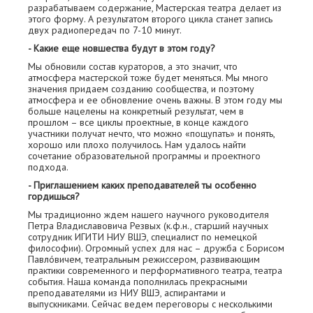
разрабатываем содержание, Мастерская театра делает из
этого форму. А результатом второго цикла станет запись
двух радиопередач по 7-10 минут.
- Какие еще новшества будут в этом году?
Мы обновили состав кураторов, а это значит, что
атмосфера мастерской тоже будет меняться. Мы много
значения придаем созданию сообщества, и поэтому
атмосфера и ее обновление очень важны. В этом году мы
больше нацелены на конкретный результат, чем в
прошлом – все циклы проектные, в конце каждого
участники получат нечто, что можно «пощупать» и понять,
хорошо или плохо получилось. Нам удалось найти
сочетание образовательной программы и проектного
подхода.
- Приглашением каких преподавателей ты особенно
гордишься?
Мы традиционно ждем нашего научного руководителя
Петра Владиславовича Резвых (к.ф.н., старший научных
сотрудник ИГИТИ НИУ ВШЭ, специалист по немецкой
философии). Огромный успех для нас – дружба с Борисом
Павлóвичем, театральным режиссером, развивающим
практики современного и перформативного театра, театра
события. Наша команда пополнилась прекрасными
преподавателями из НИУ ВШЭ, аспирантами и
выпускниками. Сейчас ведем переговоры с несколькими