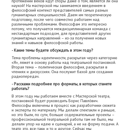
протяжении веков идут споры даже о том, является ли она
наукой! На мастерской мы занимаемся введением в
философский контекст представителей самых разных
гуманитарных специальностей. Даем им теоретическую
подготовку, после чего совместно работаем над
различными проблемами. Философам это интересно
потому, что получается междисциплинарная команда с
нестандартным подходом, для представителей других
гуманитарных направлений – из-за получения новых
знаний и навыков философской работы.
- Какие темы будете обсуждать в этом году?
Тема проблемы идентичности, раскрытая через категорию
«Я», ляжет в основу работы над театральной постановкой.
Вторая тема – политическая философия, раскрытая в
чтениях и дискуссиях. Она послужит базой для создания
радиопередач.
- Расскажи подробнее про форматы, в которых станете
работать?
В этом году мы работаем вместе с Мастерской театра,
постановкой будет руководить Борис Павлóвич.
Философы включены в процесс как разработчики сюжета
и эксперты по материалу. Мы делали спектакли и раньше,
но это были, по сути, больше содержательные проекты –
профессиональной театральной работы там не было, мы
делали упор на идею и сценарий, а не на форму подачи. А
театр это, все-таки, и то и другое. Сейчас мы