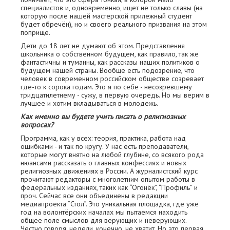
специалистов и, одновременно, ищет не только славы (на
которую после нашей мастерской прилежный студент
будет обречён), но и своего реального призвания на этом
поприще.
Дети до 18 лет не думают об этом. Представления
школьника о собственном будущем, как правило, так же
фантастичны и туманны, как рассказы наших политиков о
будущем нашей страны. Вообще есть подозрение, что
человек в современном российском обществе созревает
где-то к сорока годам. Это я по себе - несозревшему
тридцатилетнему - сужу, в первую очередь. Но мы верим в
лучшее и хотим вкладываться в молодежь.
Как именно вы будете учить писать о религиозных
вопросах?
Программа, как у всех: теория, практика, работа над
ошибками - и так по кругу. У нас есть преподаватели,
которые могут внятно на любой глубине, со всякого рода
нюансами рассказать о главных конфессиях и новых
религиозных движениях в России. А журналистский курс
прочитают редакторы с многолетним опытом работы в
федеральных изданиях, таких как “Огонёк”, “Профиль” и
проч. Сейчас все они объединены в редакции
медиапроекта “Стол”. Это уникальная площадка, где уже
год на волонтёрских началах мы пытаемся находить
общее поле смыслов для верующих и неверующих.
Честно говоря, недели, конечно, не хватит. Но это первая