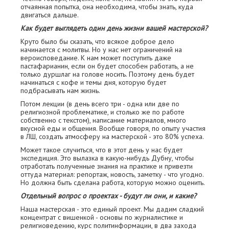
отчаянная попытка, она необходима, чтобы знать, куда
двигаться дальше.
Как будет выглядеть один день жизни вашей мастерской?
Круто было бы сказать, что всякое доброе дело
начинается с молитвы. Но у нас нет ограничений на
вероисповедание. К нам может поступить даже
пастафарианин, если он будет способен работать, а не
только дуршлаг на голове ноcить. Поэтому день будет
начинаться с кофе и темы дня, которую будет
подбрасывать нам жизнь.
Потом лекции (в день всего три - одна или две по
религиозной проблематике, и столько же по работе
собственно с текстом), написание материалов, много
вкусной еды и общения. Вообще говоря, по опыту участия
в ЛШ, создать атмосферу на мастерской - это 80% успеха.
Может такое случиться, что в этот день у нас будет
экспедиция. Это вылазка в какую-нибудь Дубну, чтобы
отработать полученные знания на практике и привезти
оттуда материал: репортаж, новость, заметку - что угодно.
Но должна быть сделана работа, которую можно оценить.
Отдельный вопрос о проектах - будут ли они, и какие?
Наша мастерская - это единый проект. Мы дадим сладкий
концентрат с вишенкой - основы по журналистике и
религиоведению, курс политинформации, в два захода