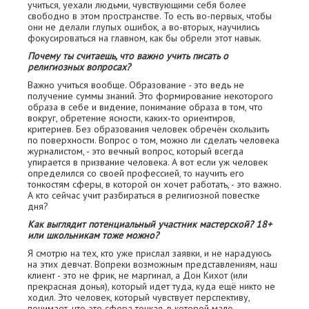
учиться, уехали людьми, чувствующими себя более
свободно в этом пространстве. То есть во-первых, чтобы
они не делали глупых ошибок, а во-вторых, научились
фокусироваться на главном, как бы обрели этот навык.
Почему ты считаешь, что важно учить писать о
религиозных вопросах?
Важно учиться вообще. Образование - это ведь не
получение суммы знаний. Это формирование некоторого
образа в себе и видение, понимание образа в том, что
вокруг, обретение ясности, каких-то ориентиров,
критериев. Без образования человек обречён скользить
по поверхности. Вопрос о том, можно ли сделать человека
журналистом, - это вечный вопрос, который всегда
упирается в призвание человека. А вот если уж человек
определился со своей профессией, то научить его
тонкостям сферы, в которой он хочет работать, - это важно.
А кто сейчас учит разбираться в религиозной повестке
дня?
Как выглядит потенциальный участник мастерской? 18+
или школьникам тоже можно?
Я смотрю на тех, кто уже прислал заявки, и не нарадуюсь
на этих девчат. Вопреки возможным представлениям, наш
клиент - это не фрик, не маргинал, а Дон Кихот (или
прекрасная донья), который идет туда, куда ещё никто не
ходил. Это человек, который чувствует перспективу,
понимает, что это сфера тонкая, в которой мало