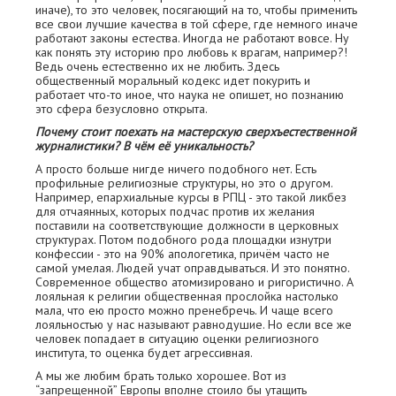
иначе), то это человек, посягающий на то, чтобы применить
все свои лучшие качества в той сфере, где немного иначе
работают законы естества. Иногда не работают вовсе. Ну
как понять эту историю про любовь к врагам, например?!
Ведь очень естественно их не любить. Здесь
общественный моральный кодекс идет покурить и
работает что-то иное, что наука не опишет, но познанию
это сфера безусловно открыта.
Почему стоит поехать на мастерскую сверхъестественной
журналистики? В чём её уникальность?
А просто больше нигде ничего подобного нет. Есть
профильные религиозные структуры, но это о другом.
Например, епархиальные курсы в РПЦ - это такой ликбез
для отчаянных, которых подчас против их желания
поставили на соответствующие должности в церковных
структурах. Потом подобного рода площадки изнутри
конфессии - это на 90% апологетика, причём часто не
самой умелая. Людей учат оправдываться. И это понятно.
Современное общество атомизировано и ригористично. А
лояльная к религии общественная прослойка настолько
мала, что ею просто можно пренебречь. И чаще всего
лояльностью у нас называют равнодушие. Но если все же
человек попадает в ситуацию оценки религиозного
института, то оценка будет агрессивная.
А мы же любим брать только хорошее. Вот из
“запрещенной” Европы вполне стоило бы утащить