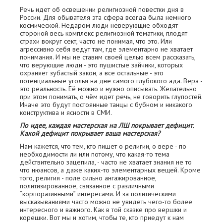
Речь идет об освещении религиозной повестки дня в
России. Для обывателя эта сфера всегда была немного
космической. Недаром люди неверующие обходят
стороной весь комплекс религиозной тематики, плодят
страхи вокруг сект, часто не понимая, что это. Или
агрессивно себя ведут там, где элементарно не хватает
понимания. И мы не ставим своей целью всем рассказать,
что верующие люди - это пушистые зайчики, которых
охраняет зубастый закон, а все остальные - это
потенциальные уголья на дне самого глубокого ада. Вера -
это реальность. Её можно и нужно описывать. Желательно
при этом понимать, о чём идет речь, не говорить глупостей.
Иначе это будут постоянные танцы с бубном и никакого
конструктива и ясности в СМИ.
По идее, каждая мастерская на ЛШ покрывает дефицит.
Какой дефицит покрывает ваша мастерская?
Нам кажется, что тем, кто пишет о религии, о вере - по
необходимости ли или потому, что какая-то тема
действительно зацепила, - часто не хватает знания не то
что нюансов, а даже каких-то элементарных вещей. Кроме
того, религия - поле сильно ангажированное,
политизированное, связанное с различными
“корпоративными” интересами. И за политическими
высказываниями часто можно не увидеть чего-то более
интересного и важного. Как в той сказке про вершки и
корешки. Вот мы и хотим, чтобы те, кто приедут к нам