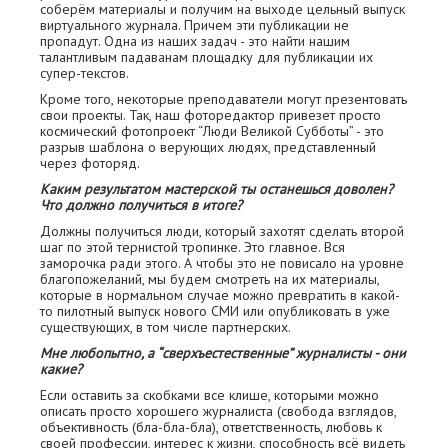
соберём материалы и получим на выходе цельный выпуск
виртуального журнала. Причем эти публикации не
пропадут. Одна из наших задач - это найти нашим
талантливым падаванам площадку для публикации их
супер-текстов.
Кроме того, некоторые преподаватели могут презентовать
свои проекты. Так, наш фоторедактор привезет просто
космический фотопроект “Люди Великой Субботы” - это
разрыв шаблона о верующих людях, представленный
через фоторяд.
Каким результатом мастерской ты останешься доволен?
Что должно получиться в итоге?
Должны получиться люди, который захотят сделать второй
шаг по этой тернистой тропинке. Это главное. Вся
заморочка ради этого. А чтобы это не повисало на уровне
благопожеланий, мы будем смотреть на их материалы,
которые в нормальном случае можно превратить в какой-
то пилотный выпуск нового СМИ или опубликовать в уже
существующих, в том числе партнерских.
Мне любопытно, а “сверхъестественные” журналисты - они
какие?
Если оставить за скобками все клише, которыми можно
описать просто хорошего журналиста (свобода взглядов,
объективность (бла-бла-бла), ответственность, любовь к
своей профессии, интерес к жизни, способность всё видеть