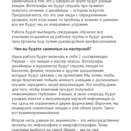
заключаться в том, что у каждой из групп будут разные
лекции. Фотографы не будут слушать про правило
золотого сечения, а дизайнеры – историю искусств.
Предполагается, что это уже люди с определенным
уровнем, хотя если какие-то пробелы в знаниях и умениях
все же будут, мы их оперативно устраним.
Работа будет выглядеть следующим образом: все
участники поделятся на рабочие группы и будут делать
свои проекты под чутким руководством профессионалов.
- Чем вы будете заниматься на мастерской?
Наша работа будет включать в себя 2 составляющих.
Первая – это лекции и мастер-классы. Фотографы,
дизайнеры и журналисты будут слушать лекции по
биологии, физике, геологии и другим дисциплинам,
которые будут связаны с их проектами. Мы хотим, чтобы
люди творческие побыли немного учеными и досконально
изучили «предмет» своей визуализации. Это необходимо
для того, чтобы конечный продукт получился
«максимально глубоким». Ученые, в свою очередь, будут
узнавать многое о визуализации научной информации (и
мы здесь не ограничимся двумя форматами). Впрочем, мы
планируем совместные лекции и для обеих групп. Такое
вот взаимопроникновение.
Вторая часть, равная по значимости – это непосредственно
проекты по инфографике и микрофотографии. Темы
участники выберут на самой Школе – мы их уже