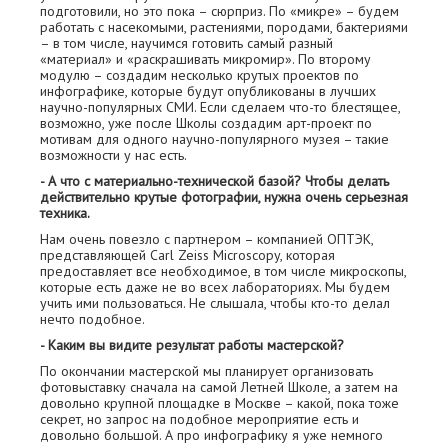
подготовили, но это пока – сюрприз. По «микре» – будем
работать с насекомыми, растениями, породами, бактериями
– в том числе, научимся готовить самый разный
«материал» и «раскрашивать микромир». По второму
модулю – создадим несколько крутых проектов по
инфографике, которые будут опубликованы в лучших
научно-популярных СМИ. Если сделаем что-то блестящее,
возможно, уже после Школы создадим арт-проект по
мотивам для одного научно-популярного музея – такие
возможности у нас есть.
- А что с материально-технической базой? Чтобы делать
действительно крутые фотографии, нужна очень серьезная
техника.
Нам очень повезло с партнером – компанией ОПТЭК,
представляющей Carl Zeiss Microscopy, которая
предоставляет все необходимое, в том числе микроскопы,
которые есть даже не во всех лабораториях. Мы будем
учить ими пользоваться. Не слышала, чтобы кто-то делал
нечто подобное.
- Каким вы видите результат работы мастерской?
По окончании мастерской мы планирует организовать
фотовыставку сначала на самой Летней Школе, а затем на
довольно крупной площадке в Москве – какой, пока тоже
секрет, но запрос на подобное мероприятие есть и
довольно большой. А про инфографику я уже немного