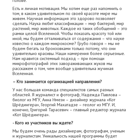
голове.
Есть и личная мотивация. Мы хотим еще раз напомнить о
том, в каком удивительном по своей красоте мире мы
живем. Научная информация это здорово позволяет
сделать. Наука любит классификации – мир бактерий, мир
растений, мир животных. Каждое из таких обобщений – это
рамки целой Вселенной. Чтобы показать красоту той или
иной, мы будем отталкиваться от содержания – что науке
известно о каждом микрокосме? Грубо говоря – мы не
будем бегать за бронзовками только потому, что они
удивительно красивы. Наши намерения более серьезные.
Нам нравится системный подход – при помощи
микрофотографий этих завораживающих жуков мы
расскажем о том, чем вообще удивительна жучиная
Вселенная.
– Кто занимается организацией направления?
У нас большая команда специалистов самых разных
областей. Я журналист и фотограф, Надежда Павлова –
биолог из МГУ, Анна Нмези – дизайнер журнала «Кот
Шрёдингера», Георгий Махатадзе – геолог из МГУ. И,
конечно, Григорий Тарасевич – главный редактор журнала
«Кот Шрёдингера».
- Кого из участников вы ждете?
Мы будем очень рады дизайнерам, фотографам, ученым
и журналистам. Уникальность нашей программы будет