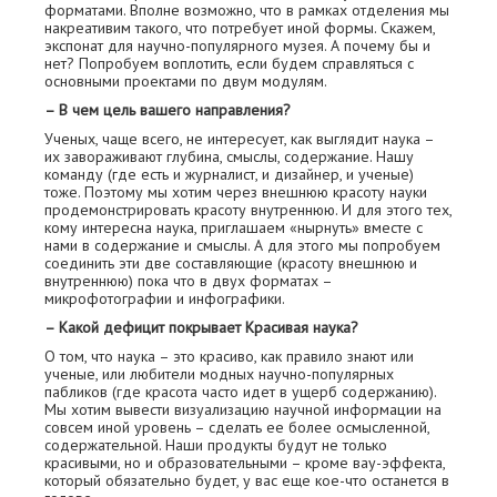
форматами. Вполне возможно, что в рамках отделения мы
накреативим такого, что потребует иной формы. Скажем,
экспонат для научно-популярного музея. А почему бы и
нет? Попробуем воплотить, если будем справляться с
основными проектами по двум модулям.
– В чем цель вашего направления?
Ученых, чаще всего, не интересует, как выглядит наука –
их завораживают глубина, смыслы, содержание. Нашу
команду (где есть и журналист, и дизайнер, и ученые)
тоже. Поэтому мы хотим через внешнюю красоту науки
продемонстрировать красоту внутреннюю. И для этого тех,
кому интересна наука, приглашаем «нырнуть» вместе с
нами в содержание и смыслы. А для этого мы попробуем
соединить эти две составляющие (красоту внешнюю и
внутреннюю) пока что в двух форматах –
микрофотографии и инфографики.
– Какой дефицит покрывает Красивая наука?
О том, что наука – это красиво, как правило знают или
ученые, или любители модных научно-популярных
пабликов (где красота часто идет в ущерб содержанию).
Мы хотим вывести визуализацию научной информации на
совсем иной уровень – сделать ее более осмысленной,
содержательной. Наши продукты будут не только
красивыми, но и образовательными – кроме вау-эффекта,
который обязательно будет, у вас еще кое-что останется в