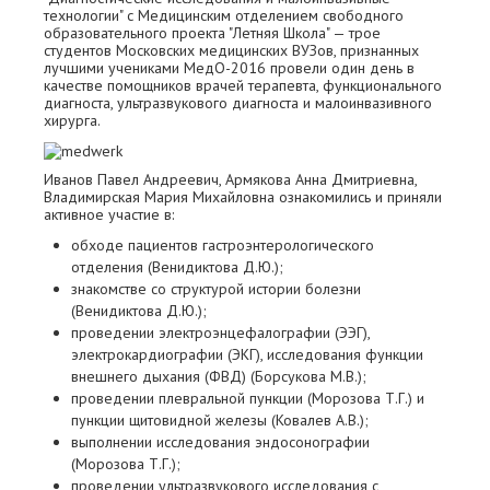
технологии" с Медицинским отделением свободного
образовательного проекта "Летняя Школа" — трое
студентов Московских медицинских ВУЗов, признанных
лучшими учениками МедО-2016 провели один день в
качестве помощников врачей терапевта, функционального
диагноста, ультразвукового диагноста и малоинвазивного
хирурга.
Иванов Павел Андреевич, Армякова Анна Дмитриевна,
Владимирская Мария Михайловна ознакомились и приняли
активное участие в:
обходе пациентов гастроэнтерологического
отделения (Венидиктова Д.Ю.);
знакомстве со структурой истории болезни
(Венидиктова Д.Ю.);
проведении электроэнцефалографии (ЭЭГ),
электрокардиографии (ЭКГ), исследования функции
внешнего дыхания (ФВД) (Борсукова М.В.);
проведении плевральной пункции (Морозова Т.Г.) и
пункции щитовидной железы (Ковалев А.В.);
выполнении исследования эндосонографии
(Морозова Т.Г.);
проведении ультразвукового исследования с