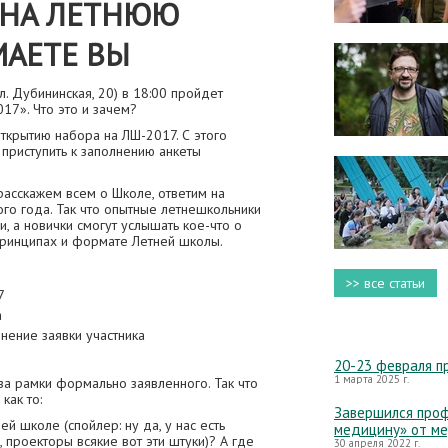
 НА ЛЕТНЮЮ
МАЕТЕ ВЫ
л. Дубининская, 20) в 18:00 пройдет
17». Что это и зачем?
открытию набора на ЛШ-2017. С этого
 приступить к заполнению анкеты
асскажем всем о Школе, ответим на
ого года. Так что опытные летнешкольники
, а новички смогут услышать кое-что о
принципах и формате Летней школы.
>> все статьи
7
а
нение заявки участника
20-23 февраля п
1 марта 2025 г.
а рамки формально заявленного. Так что
как то:
Завершился проф
й школе (спойлер: ну да, у нас есть
медицину» от м
 проекторы всякие вот эти штуки)? А где
30 апреля 2022 г.