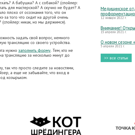
хать? А бабушка? А с собакой? (спойлер:
елать для мастерской? А скучно не будет? А
Медицинское отд
ло плохо от осознания того, что он
профориентацио
з-за того что сидит на другой очень
12 января 2022 г.
? (спойлер: никак, но мы держимся).
Внимание! Откры
15 апреля 2021 г.
ожность задать свой вопрос, немного
О новом сезоне 
мую трансляцию со своего устройства.
5 апреля 2021 г.
нта нужно
заполнить форму
. Тем, кто не
на трансляцию за несколько минут до
>> все статьи
у, так что просто следите за новостями,
йзер, а еще не забывайте, что вход в
под козырьком.