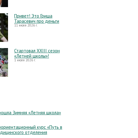
Привет! Это Гриша
Тарасевич про деньги
11 июля 2026 г.
Стартовал XXIII сезон
«Летней школы»!
1 июля 2026 г.
рошла Зимняя «Летняя школа»
ориентационный курс «Путь в
едицинского отделения