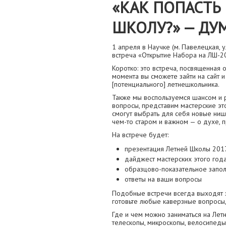
«КАК ПОПАСТЬ
ШКОЛУ?» — ДУ
1 апреля в Научке (м. Павелецкая, у
встреча «Открытие Набора на ЛШ-20
Коротко: это встреча, посвященная 
момента вы сможете зайти на сайт и
[потенциального] летнешкольника.
Также мы воспользуемся шансом и р
вопросы, представим мастерские эт
смогут выбрать для себя новые ниши
чем-то старом и важном — о духе, 
На встрече будет:
презентация Летней Школы 201
дайджест мастерских этого год
образцово-показательное запол
ответы на ваши вопросы
Подобные встречи всегда выходят з
готовьте любые каверзные вопросы, 
Где и чем можно заниматься на Летне
телескопы, микроскопы, велосипеды,