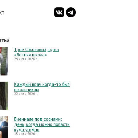
КТ
атьи
Трое Соколовых, одна
«Летняя школа»
29 июля 2026 г.
Каждый врач когда-то был
школьником
22 июля 2026 г.
Биеннале под соснами:
день, когда можно попасть
куда угодно
15 июля 2026 г.