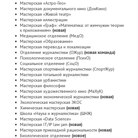
Мастерская «Астро-Гео»
Мастерская документального кино (ДокКино)
Мастерская «Живой театр»
Мастерская иллюстрации
Мастерская «Граф»: «Математика: от жемчужин теории
к приложениям»
(новая)
Медицинское отделение (МедО)
Мастерская «Образование»
Мастерская перевода и локализации
Отделение журналистики (ОЖур)
(новая команда)
Психологическое отделение (ПсихО)
Социальное отделение (СоцО)
Мастерская спортивной журналистики (СпортЖур)
Мастерская тотальной журналистики
Мастерская урбанистики
Мастерская философии
Мастерская художественного кино (МаХуК)
Мастерская экономической журналистики
(новая)
Экологическая мастерская ЭКОС
Химическая мастерская
(новая)
Школа «Наука и журналистика» (ШНЖ)
Мастерская «Data Science»
Мастерская IT/IP law jam
(новая)
Мастерская прикладной рациональности
(новая)
Биологическое отделение
(новое)