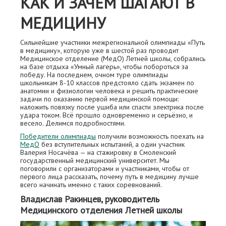
КАК И ЗАЧЕМ ШАГАЮТ В
МЕДИЦИНУ
Сильнейшие участники межрегиональной олимпиады «Путь
в медицину», которую уже в шестой раз проводит
Медицинское отделение (МедО) Летней школы, собрались
на базе отдыха «Умный лагерь», чтобы побороться за
победу. На последнем, очном туре олимпиады
школьникам 8-10 классов предстояло сдать экзамен по
анатомии и физиологии человека и решить практические
задачи по оказанию первой медицинской помощи:
наложить повязку после ушиба или спасти электрика после
удара током. Всё прошло одновременно и серьёзно, и
весело. Делимся подробностями.
Победители олимпиады
получили возможность поехать на
МедО
без вступительных испытаний, а один участник
Валерия Носачёва — на стажировку в Смоленский
государственный медицинский университет. Мы
поговорили с организаторами и участниками, чтобы от
первого лица рассказать, почему путь в медицину лучше
всего начинать именно с таких соревнований.
Владислав Ракинцев, руководитель
Медицинского отделения Летней школы