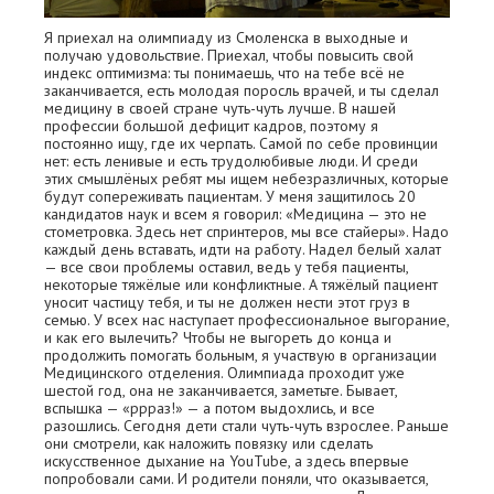
Я приехал на олимпиаду из Смоленска в выходные и
получаю удовольствие. Приехал, чтобы повысить свой
индекс оптимизма: ты понимаешь, что на тебе всё не
заканчивается, есть молодая поросль врачей, и ты сделал
медицину в своей стране чуть-чуть лучше. В нашей
профессии большой дефицит кадров, поэтому я
постоянно ищу, где их черпать. Самой по себе провинции
нет: есть ленивые и есть трудолюбивые люди. И среди
этих смышлёных ребят мы ищем небезразличных, которые
будут сопереживать пациентам. У меня защитилось 20
кандидатов наук и всем я говорил: «Медицина — это не
стометровка. Здесь нет спринтеров, мы все стайеры». Надо
каждый день вставать, идти на работу. Надел белый халат
— все свои проблемы оставил, ведь у тебя пациенты,
некоторые тяжёлые или конфликтные. А тяжёлый пациент
уносит частицу тебя, и ты не должен нести этот груз в
семью. У всех нас наступает профессиональное выгорание,
и как его вылечить? Чтобы не выгореть до конца и
продолжить помогать больным, я участвую в организации
Медицинского отделения. Олимпиада проходит уже
шестой год, она не заканчивается, заметьте. Бывает,
вспышка — «ррраз!» — а потом выдохлись, и все
разошлись. Сегодня дети стали чуть-чуть взрослее. Раньше
они смотрели, как наложить повязку или сделать
искусственное дыхание на YouTube, а здесь впервые
попробовали сами. И родители поняли, что оказывается,