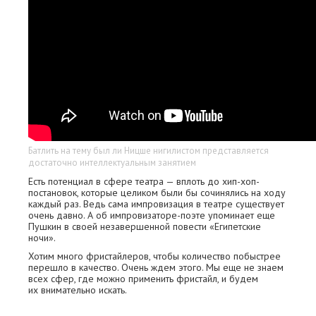
Батлить на тему был ли Ницше нигилистом представляется
достаточно интеллектуальным занятием
Есть потенциал в сфере театра — вплоть до хип-хоп-
постановок, которые целиком были бы сочинялись на ходу
каждый раз. Ведь сама импровизация в театре существует
очень давно. А об импровизаторе-поэте упоминает еще
Пушкин в своей незавершенной повести «Египетские
ночи».
Хотим много фристайлеров, чтобы количество побыстрее
перешло в качество. Очень ждем этого. Мы еще не знаем
всех сфер, где можно применить фристайл, и будем
их внимательно искать.