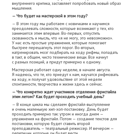
внутреннего критика, заставляет попробовать новый образ
мышления.
— Что будет на мастерской в этом году?
— В этом году мы работаем с новичками и научимся
преодолевать сложности, которые возникают у тех, кто
занимается этим впервые. Во-первых, отпустить
скованность и мысль, что «я не могу, это невозможно».
У нас есть простые упражнения, которые помогают
быстрее перешагнуть этот порог. Во-вторых,
натренировать мозг подбирать на ходу рифмы, попадать
в такт, в общем, чисто технические вещи. Все начнут
с разных позиций, а придут примерно к одному.
Мастерская работает одну неделю, в начале августа.
Я надеюсь, что те, кто приедут к нам, научатся рифмовать
на ходу, и получат удовольствие от этой недели
спонтанности, творчества и жизни здесь и сейчас.
— Что конкретно ждет участников отделения фристайла
этим летом? Как будет проходить учебный день?
— В конце цикла мы сделаем фристайл-выступление
и очень маленькую хип-хоп-постановку. День будет
проходить примерно так: утром и иногда днем —
упражнения на фристайл. Потом — создание текстов для
постановки, которую будет ставить второй
преподаватель — театральный режиссер. И вечером —
репетиции, которые он будет вести.