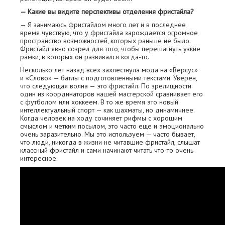
— Какие вы видите перспективы отделения фристайла?
— Я занимаюсь фристайлом много лет и в последнее
время чувствую, что у фристайла зарождается огромное
пространство возможностей, которых раньше не было.
Фристайл явно созрел для того, чтобы перешагнуть узкие
рамки, в которых он развивался когда-то.
Несколько лет назад всех захлестнула мода на «Версус»
и «Слово» — батлы с подготовленными текстами. Уверен,
что следующая волна — это фристайл. По зрелищности
один из координаторов нашей мастерской сравнивает его
с футболом или хоккеем. В то же время это новый
интеллектуальный спорт — как шахматы, но динамичнее.
Когда человек на ходу сочиняет рифмы с хорошим
смыслом и четким посылом, это часто еще и эмоционально
очень заразительно. Мы это используем — часто бывает,
что люди, никогда в жизни не читавшие фристайл, слышат
классный фристайл и сами начинают читать что-то очень
интересное.