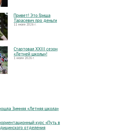
Привет! Это Гриша
Тарасевич про деньги
11 июля 2026 г.
Стартовал XXIII сезон
«Летней школы»!
1 июля 2026 г.
рошла Зимняя «Летняя школа»
ориентационный курс «Путь в
едицинского отделения