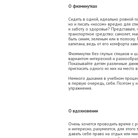
О физминутках
Сидеть в одной, идеально ровной п
но и писать «носом» вредно для спи
и заботу о здоровье? Представьте,
транспортное средство: самолет, ма
быть синим, зеленым или в полоску.
капитана, ведь от его комфорта зав
Физминутки без глупых стишков и 
вариантом интересной и разнообраз
Показывайте детям различные движе
пригласить одного из них на место 
Немного дыхания в учебном процессе
в первую очередь, себя. Поэтом у н
упражнения.
О вдохновении
Очень хочется проводить время с 
и интересно, разумеется, для этого
давать себе право на отдых или мин