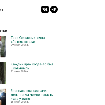
КТ
атьи
Трое Соколовых, одна
«Летняя школа»
29 июля 2026 г.
Каждый врач когда-то был
школьником
22 июля 2026 г.
Биеннале под соснами:
день, когда можно попасть
куда угодно
15 июля 2026 г.