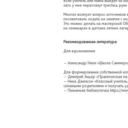
если учитель или мама выйдет из ко
зато у нее перестанут трястись руки 
Многих волнует вопрос источников
посоветовать ходить на занятия с к
Это можно делать на мастерской Об
на семинарах в детских летних лаге
Рекомендованная литература:
Для вдохновения
— Александр Нилл «Школа Саммерх
Для формирования собственной ко
— Дмитрий Зицер «Практическая пед
— Нина Джексон «Классный учитель.
сложными родителями и получать у
— Пижамная библиотечка https://www.