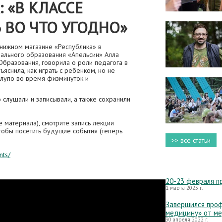
 «В КЛАССЕ
 ВО ЧТО УГОДНО»
нижном магазине «Республика» в
льного образования «Апельсин» Алла
Образования, говорила о роли педагога в
яснила, как играть с ребенком, но не
 глупо во время физминуток и
 слушали и записывали, а также сохранили
е материала), смотрите запись лекции
тобы посетить будущие события (теперь
>> все статьи
nts/
20-23 февраля п
1 марта 2025 г.
Завершился проф
медицину» от м
30 апреля 2022 г.