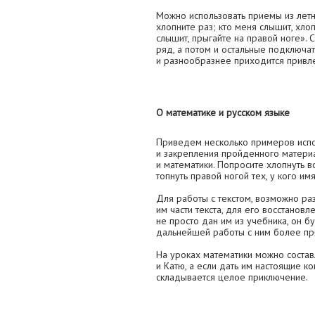
Можно использовать приемы из летн
хлопните раз; кто меня слышит, хлоп
слышит, прыгайте на правой ноге». 
ряд, а потом и остальные подключа
и разнообразнее приходится привле
О математике и русском языке
Приведем несколько примеров испо
и закрепления пройденного материа
и математики. Попросите хлопнуть вс
топнуть правой ногой тех, у кого им
Для работы с текстом, возможно ра
им части текста, для его восстановл
не просто дан им из учебника, он б
дальнейшей работы с ним более пр
На уроках математики можно состав
и Катю, а если дать им настоящие к
складывается целое приключение.