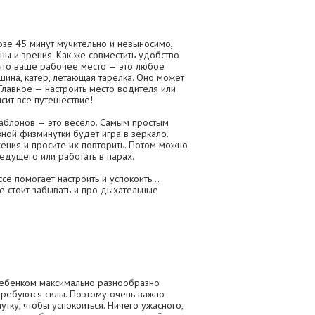
озе 45 минут мучительно и невыносимо,
ны и зрения. Как же совместить удобство
 что ваше рабочее место — это любое
шина, катер, летающая тарелка. Оно может
 Главное — настроить место водителя или
исит все путешествие!
шаблонов — это весело. Самым простым
ной физминутки будет игра в зеркало.
ния и просите их повторить. Потом можно
ведущего или работать в парах.
 помогает настроить и успокоить...
е стоит забывать и про дыхательные
ребенком максимально разнообразно
 требуются силы. Поэтому очень важно
утку, чтобы успокоиться. Ничего ужасного,