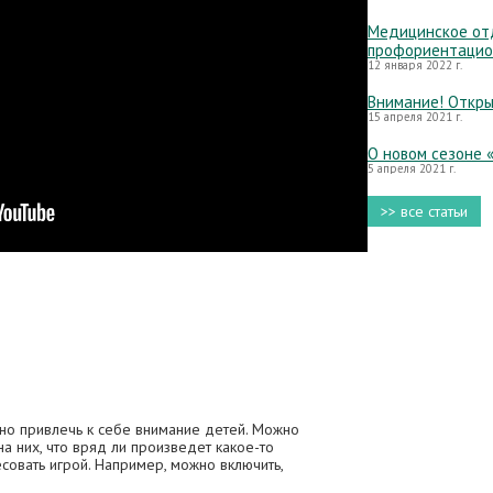
Медицинское отд
профориентацио
12 января 2022 г.
Внимание! Откры
15 апреля 2021 г.
О новом сезоне 
5 апреля 2021 г.
>> все статьи
жно привлечь к себе внимание детей. Можно
на них, что вряд ли произведет какое-то
совать игрой. Например, можно включить,