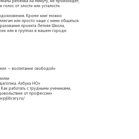
мнаты ребенка на минуту, не произойдет,
и голос от злости или усталости.
 вдохновения. Кроме книг можно
оллегам или просто чаще с ними общаться.
разования проекта Летняя Школа,
рях или в группах в вашем городе.
илл — воспитание свободой»
пилки
агогика. Азбука НО»
 Как работать с трудными учениками,
довольствие от профессии»
pjlibrary.ru/