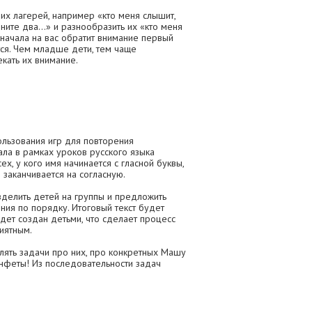
их лагерей, например «кто меня слышит,
ните два...» и разнообразить их «кто меня
Сначала на вас обратит внимание первый
тся. Чем младше дети, тем чаще
кать их внимание.
льзования игр для повторения
ла в рамках уроков русского языка
ех, у кого имя начинается с гласной буквы,
я заканчивается на согласную.
зделить детей на группы и предложить
ения по порядку. Итоговый текст будет
удет создан детьми, что сделает процесс
иятным.
лять задачи про них, про конкретных Машу
онфеты! Из последовательности задач