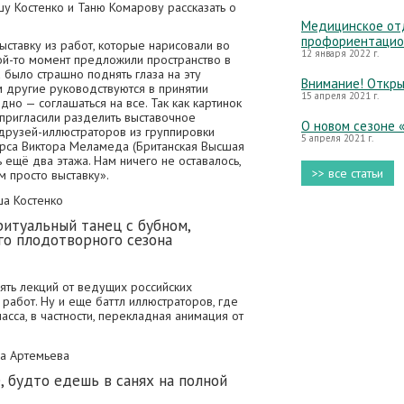
у Костенко и Таню Комарову рассказать о
Медицинское отд
профориентацио
ыставку из работ, которые нарисовали во
12 января 2022 г.
ой-то момент предложили пространство в
а было страшно поднять глаза на эту
Внимание! Откры
м другие руководствуются в принятии
15 апреля 2021 г.
дно — соглашаться на все. Так как картинок
 пригласили разделить выставочное
О новом сезоне 
друзей-иллюстраторов из группировки
5 апреля 2021 г.
урса Виктора Меламеда (Британская Высшая
ь ещё два этажа. Нам ничего не оставалось,
>> все статьи
м просто выставку».
а Костенко
ритуальный танец с бубном,
го плодотворного сезона
пять лекций от ведущих российских
работ. Ну и еще баттл иллюстраторов, где
асса, в частности, перекладная анимация от
а Артемьева
 будто едешь в санях на полной