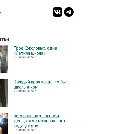
КТ
атьи
Трое Соколовых, одна
«Летняя школа»
29 июля 2026 г.
Каждый врач когда-то был
школьником
22 июля 2026 г.
Биеннале под соснами:
день, когда можно попасть
куда угодно
15 июля 2026 г.