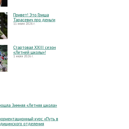
Привет! Это Гриша
Тарасевич про деньги
11 июля 2026 г.
Стартовал XXIII сезон
«Летней школы»!
1 июля 2026 г.
рошла Зимняя «Летняя школа»
ориентационный курс «Путь в
едицинского отделения