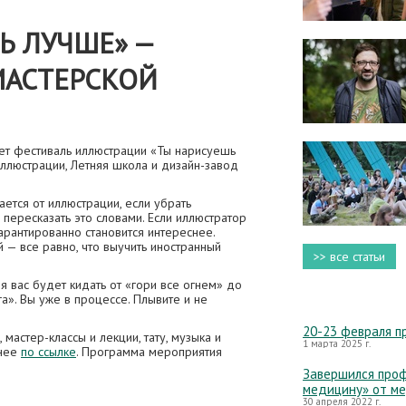
Ь ЛУЧШЕ» —
МАСТЕРСКОЙ
ет фестиваль иллюстрации «Ты нарисуешь
иллюстрации, Летняя школа и дизайн-завод
ается от иллюстрации, если убрать
пересказать это словами. Если иллюстратор
арантированно становится интереснее.
 — все равно, что выучить иностранный
>> все статьи
мя вас будет кидать от «гори все огнем» до
а». Вы уже в процессе. Плывите и не
20-23 февраля п
мастер-классы и лекции, тату, музыка и
1 марта 2025 г.
бнее
по ссылке
. Программа мероприятия
Завершился проф
медицину» от м
30 апреля 2022 г.