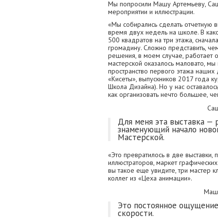
Мы попросили Машу Артемьеву, Саш
мероприятии и иллюстрации.
«Мы собирались сделать отчетную в
время двух недель на школе. В как
500 квадратов на три этажа, сначал
громадину. Сложно представить, че
решения, в моем случае, работает о
мастерской оказалось маловато, мы
пространство первого этажа наших 
«Кисеты», выпускников 2017 года к
Школа Дизайна). Но у нас оставалос
как организовать нечто большее, че
Саш
Для меня эта выставка — 
знаменующий начало ново
Мастерской.
«Это превратилось в две выставки, 
иллюстраторов, маркет графических 
вы такое еще увидите, три мастер кл
коллег из «Цеха анимации».
Маш
Это постоянное ощущение,
скорости.