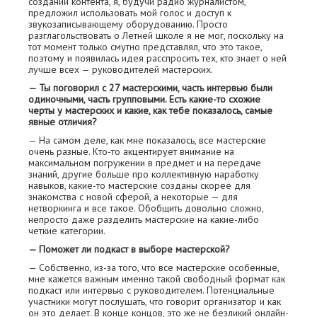
создании контента, я, будучи радио журналистом,
предложил использовать мой голос и доступ к
звукозаписывающему оборудованию. Просто
разглагольствовать о Летней школе я не мог, поскольку на
тот момент только смутно представлял, что это такое,
поэтому и появилась идея расспросить тех, кто знает о ней
лучше всех — руководителей мастерских.
— Ты поговорил с 27 мастерскими, часть интервью были
одиночными, часть групповыми. Есть какие-то схожие
черты у мастерских и какие, как тебе показалось, самые
явные отличия?
— На самом деле, как мне показалось, все мастерские
очень разные. Кто-то акцентирует внимание на
максимальном погружении в предмет и на передаче
знаний, другие больше про коллективную наработку
навыков, какие-то мастерские созданы скорее для
знакомства с новой сферой, а некоторые — для
нетворкинга и все такое. Обобщить довольно сложно,
непросто даже разделить мастерские на какие-либо
четкие категории.
— Поможет ли подкаст в выборе мастерской?
— Собственно, из-за того, что все мастерские особенные,
мне кажется важным именно такой свободный формат как
подкаст или интервью с руководителем. Потенциальные
участники могут послушать, что говорит организатор и как
он это делает. В конце концов, это же не безликий онлайн-