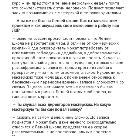
курс — им предстоит в течение нескольких недель почти
что сожительствовать с этим человеком. Подкаст позволяет
заочно познакомиться с мастерской и ее руководителями.
— А ты же не был на Летней школе. Как ты занялся этим
проектом и как ощущаешь своё включение в работу над
ЛШ?
— Было не совсем просто. Стоит признать, что Летняя
школа не работает как часы. В отличие от коммерческих
компаний, где руководитель может потребовать от
исполнителя соблюдения дедлайнов, в добровольческих
проектах об этом приходится вежливо просить. К счастью,
нам удалось найти достаточно энтузиастов, готовых часами
расшифровывать записи интервью просто из любви к
прекрасному — за что им огромное спасибо. Руководители
мастерских тоже молодцы, с пониманием относились к
бесчисленным переносам времени записи и сложностям со
связью. В целом, нет ничего, что не позволило бы вам
организовать в рамках Летней школы свой проект, но
саночки возить придется.
— Ты слушал всех директоров мастерских. На какую
мастерскую ты бы сам подал заявку?
— Сказать, на самом деле, очень сложно. До записи
подкастов я может быть даже немного снисходительно
относился к Летней школе, представляя ее скорее
развлекательным, а не профессиональным проектом.