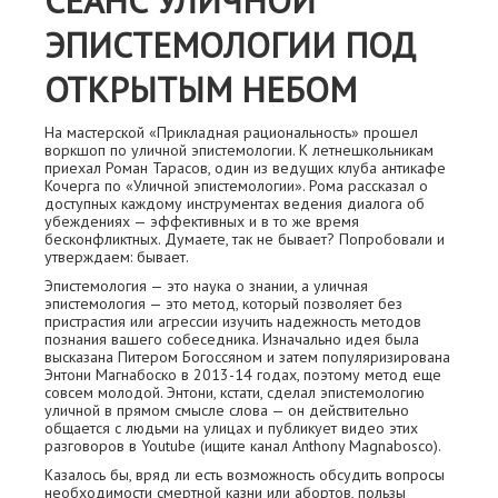
СЕАНС УЛИЧНОЙ
ЭПИСТЕМОЛОГИИ ПОД
ОТКРЫТЫМ НЕБОМ
На мастерской «Прикладная рациональность» прошел
воркшоп по уличной эпистемологии. К летнешкольникам
приехал Роман Тарасов, один из ведущих клуба антикафе
Кочерга по «Уличной эпистемологии». Рома рассказал о
доступных каждому инструментах ведения диалога об
убеждениях — эффективных и в то же время
бесконфликтных. Думаете, так не бывает? Попробовали и
утверждаем: бывает.
Эпистемология — это наука о знании, а уличная
эпистемология — это метод, который позволяет без
пристрастия или агрессии изучить надежность методов
познания вашего собеседника. Изначально идея была
высказана Питером Богоссяном и затем популяризирована
Энтони Магнабоско в 2013-14 годах, поэтому метод еще
совсем молодой. Энтони, кстати, сделал эпистемологию
уличной в прямом смысле слова — он действительно
общается с людьми на улицах и публикует видео этих
разговоров в Youtube (ищите канал Anthony Magnabosco).
Казалось бы, вряд ли есть возможность обсудить вопросы
необходимости смертной казни или абортов, пользы