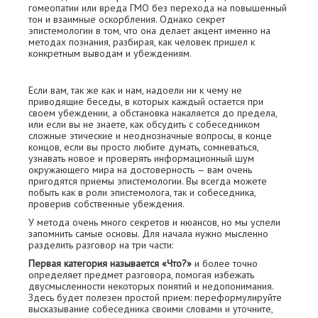
гомеопатии или вреда ГМО без перехода на повышенный
тон и взаимные оскорбления. Однако секрет
эпистемологии в том, что она делает акцент именно на
методах познания, разбирая, как человек пришел к
конкретным выводам и убеждениям.
Если вам, так же как и нам, надоели ни к чему не
приводящие беседы, в которых каждый остается при
своем убеждении, а обстановка накаляется до предела,
или если вы не знаете, как обсудить с собеседником
сложные этические и неоднозначные вопросы, в конце
концов, если вы просто любите думать, сомневаться,
узнавать новое и проверять информационный шум
окружающего мира на достоверность — вам очень
пригодятся приемы эпистемологии. Вы всегда можете
побыть как в роли эпистемолога, так и собеседника,
проверив собственные убеждения.
У метода очень много секретов и нюансов, но мы успели
запомнить самые основы. Для начала нужно мысленно
разделить разговор на три части:
Первая категория называется «Что?»
и более точно
определяет предмет разговора, помогая избежать
двусмысленности некоторых понятий и недопонимания.
Здесь будет полезен простой прием: переформулируйте
высказывание собеседника своими словами и уточните,