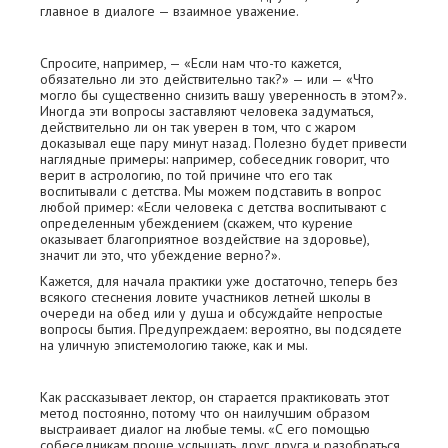
главное в диалоге — взаимное уважение.
Спросите, например, — «Если нам что-то кажется,
обязательно ли это действительно так?» — или — «Что
могло бы существенно снизить вашу уверенность в этом?».
Иногда эти вопросы заставляют человека задуматься,
действительно ли он так уверен в том, что с жаром
доказывал еще пару минут назад. Полезно будет привести
наглядные примеры: например, собеседник говорит, что
верит в астрологию, по той причине что его так
воспитывали с детства. Мы можем подставить в вопрос
любой пример: «Если человека с детства воспитывают с
определенным убеждением (скажем, что курение
оказывает благоприятное воздействие на здоровье),
значит ли это, что убеждение верно?».
Кажется, для начала практики уже достаточно, теперь без
всякого стеснения ловите участников летней школы в
очереди на обед или у душа и обсуждайте непростые
вопросы бытия. Предупреждаем: вероятно, вы подсядете
на уличную эпистемологию также, как и мы.
Как рассказывает лектор, он старается практиковать этот
метод постоянно, потому что он наилучшим образом
выстраивает диалог на любые темы. «С его помощью
собеседникам проще услышать друг друга и разобраться