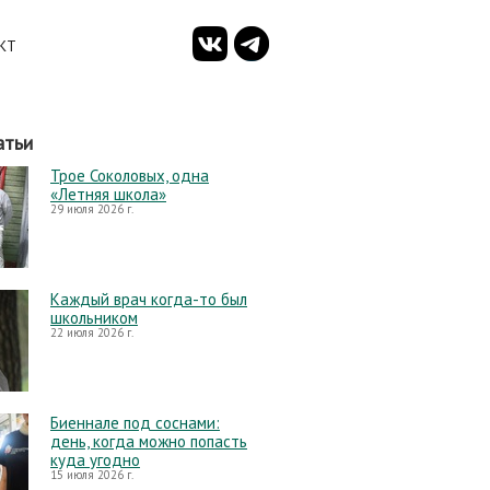
КТ
атьи
Трое Соколовых, одна
«Летняя школа»
29 июля 2026 г.
Каждый врач когда-то был
школьником
22 июля 2026 г.
Биеннале под соснами:
день, когда можно попасть
куда угодно
15 июля 2026 г.