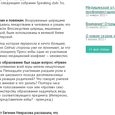
а следующем собрании Speaking club: So,
Медицинское отд
профориентацио
12 января 2022 г.
ам и повязкам.
Вооруженные шприцами
Внимание! Откры
дались лекарствами в человека и узнали, что
15 апреля 2021 г.
асти. Впоследствии шприцы, лишенные
ой, были использованы в великой битве
О новом сезоне 
терской.
5 апреля 2021 г.
на, которая переросла в нечто большее,
. Сейчас стороны уже не понимают, за что
>> все статьи
спонденту Пресс-избы один из участников
оенно-медицинский конфликт — неизвестно.
 образование был задан вопрос: «Нужен
отяжении всей игры кипели нешуточные
а. Пятнадцати участникам раздали роли и
ле школьного похода десятиклассница
а реакция родителей? Что говорят учителя
 виноват и что делать? Полтора часа
м голосованием «за» или «против» секс-
истерству образования задуматься, ведь
 соответствующего предмета. (Интересно,
представители избы? - прим.ред.)
 Евгения Некрасова рассказала, что