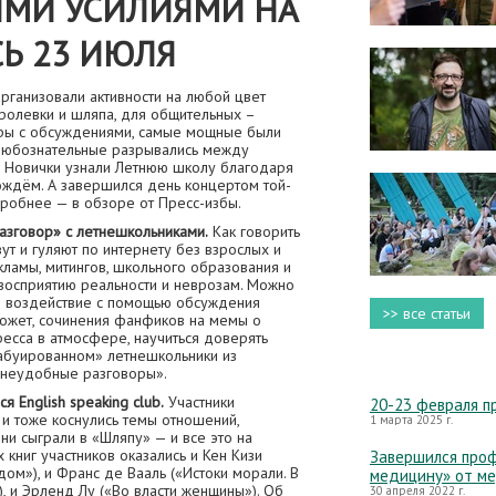
ИМИ УСИЛИЯМИ НА
Ь 23 ИЮЛЯ
рганизовали активности на любой цвет
 ролевки и шляпа, для общительных –
отры с обсуждениями, самые мощные были
 любознательные разрывались между
. Новички узнали Летнюю школу благодаря
ждём. А завершился день концертом той-
робнее — в обзоре от Пресс-избы.
зговор» с летнешкольниками.
Как говорить
ут и гуляют по интернету без взрослых и
кламы, митингов, школьного образования и
восприятию реальности и неврозам. Можно
ое воздействие с помощью обсуждения
>> все статьи
может, сочинения фанфиков на мемы о
тресса в атмосфере, научиться доверять
табуированном» летнешкольники из
«неудобные разговоры».
 English speaking club.
Участники
20-23 февраля п
 и тоже коснулись темы отношений,
1 марта 2025 г.
ни сыграли в «Шляпу» — и все это на
 книг участников оказались и Кен Кизи
Завершился проф
ом»), и Франс де Вааль («Истоки морали. В
медицину» от м
, и Эрленд Лу («Во власти женщины»). Об
30 апреля 2022 г.