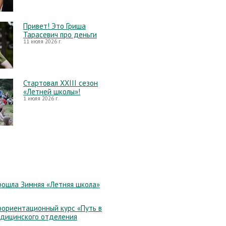
Привет! Это Гриша
Тарасевич про деньги
11 июля 2026 г.
Стартовал XXIII сезон
«Летней школы»!
1 июля 2026 г.
рошла Зимняя «Летняя школа»
ориентационный курс «Путь в
едицинского отделения