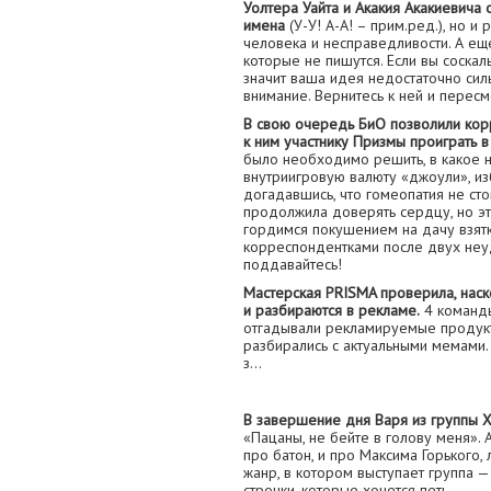
Уолтера Уайта и Акакия Акакиевича
имена
(У-У! А-А! – прим.ред.), но 
человека и несправедливости. А еще 
которые не пишутся. Если вы соскал
значит ваша идея недостаточно сил
внимание. Вернитесь к ней и перес
В свою очередь БиО позволили ко
к ним участнику Призмы проиграть 
было необходимо решить, в какое н
внутриигровую валюту «джоули», и
догадавшись, что гомеопатия не ст
продолжила доверять сердцу, но эт
гордимся покушением на дачу взят
корреспондентками после двух неуд
поддавайтесь!
Мастерская PRISMA проверила, нас
и разбираются в рекламе.
4 команды
отгадывали рекламируемые продукты
разбирались с актуальными мемами. 
з…
В завершение дня Варя из группы Х
«Пацаны, не бейте в голову меня». 
про батон, и про Максима Горького, 
жанр, в котором выступает группа
строчки, которые хочется петь.