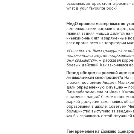
остальных авторах стоит спросить н
what is your favourite book?
МедО провели мастер-класс по укол
летнешкольники сыграли в дартс, ки
главная задняя мышца делится на ч
инъекционных игл и заряженные вод
всех против всех на территории мас
«Сначала это была гражданская вой
подключились другие подразделения
они сражаются»,
— рассказал корре
боевых действий. Как закончился в
Перед обедом на ролевой игре про
ли школьникам секс-просвет?»
На пр
страсти, достойные Андрея Малахов
дали определенную ситуацию — пос
Лиза забеременела от Ивана. Каков
и администрация? Самое важное: кто
жаркой дискуссии закончились общи
образования в школе. Советуем Мин
большинство выступило за введение
как бы справились с этой ситуацией 
Тем временем на Доккино сценарист