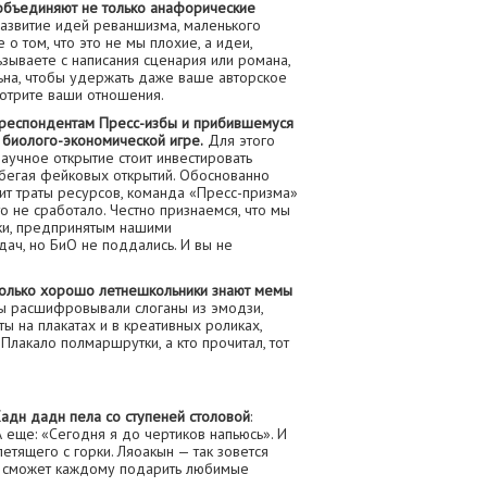
 объединяют не только анафорические
и развитие идей реваншизма, маленького
о том, что это не мы плохие, а идеи,
ьзываете с написания сценария или романа,
ьна, чтобы удержать даже ваше авторское
мотрите ваши отношения.
рреспондентам Пресс-избы и прибившемуся
в биолого-экономической игре.
Для этого
аучное открытие стоит инвестировать
збегая фейковых открытий. Обоснованно
оит траты ресурсов, команда «Пресс-призма»
о не сработало. Честно признаемся, что мы
ки, предпринятым нашими
ач, но БиО не поддались. И вы не
колько хорошо летнешкольники знают мемы
 расшифровывали слоганы из эмодзи,
 на плакатах и в креативных роликах,
Плакало полмаршрутки, а кто прочитал, тот
адн дадн пела со ступеней столовой
:
А еще: «Сегодня я до чертиков напьюсь». И
летящего с горки. Ляоакын — так зовется
 — сможет каждому подарить любимые