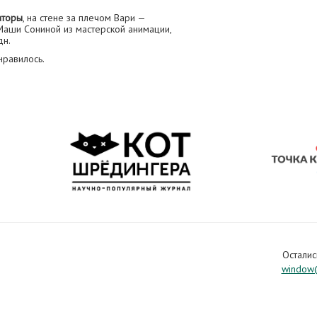
аторы
, на стене за плечом Вари —
Маши Сониной из мастерской анимации,
дн.
нравилось.
Осталис
window@