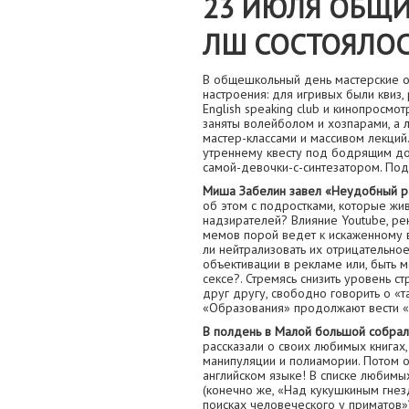
23 ИЮЛЯ ОБЩ
ЛШ СОСТОЯЛОС
В общешкольный день мастерские о
настроения: для игривых были квиз,
English speaking club и кинопросм
заняты волейболом и хозпарами, а
мастер-классами и массивом лекций
утреннему квесту под бодрящим до
самой-девочки-с-синтезатором. Под
Миша Забелин завел «Неудобный ра
об этом с подростками, которые жив
надзирателей? Влияние Youtube, ре
мемов порой ведет к искаженному 
ли нейтрализовать их отрицательн
объективации в рекламе или, быть 
сексе?. Стремясь снизить уровень с
друг другу, свободно говорить о «
«Образования» продолжают вести 
В полдень в Малой большой собрался
рассказали о своих любимых книгах,
манипуляции и полиамории. Потом о
английском языке! В списке любимых
(конечно же, «Над кукушкиным гнезд
поисках человеческого у приматов»)