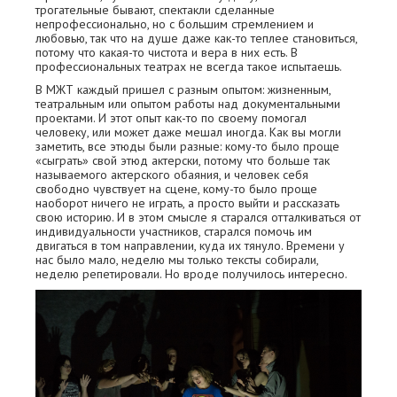
трогательные бывают, спектакли сделанные
непрофессионально, но с большим стремлением и
любовью, так что на душе даже как-то теплее становиться,
потому что какая-то чистота и вера в них есть. В
профессиональных театрах не всегда такое испытаешь.
В МЖТ каждый пришел с разным опытом: жизненным,
театральным или опытом работы над документальными
проектами. И этот опыт как-то по своему помогал
человеку, или может даже мешал иногда. Как вы могли
заметить, все этюды были разные: кому-то было проще
«сыграть» свой этюд актерски, потому что больше так
называемого актерского обаяния, и человек себя
свободно чувствует на сцене, кому-то было проще
наоборот ничего не играть, а просто выйти и рассказать
свою историю. И в этом смысле я старался отталкиваться от
индивидуальности участников, старался помочь им
двигаться в том направлении, куда их тянуло. Времени у
нас было мало, неделю мы только тексты собирали,
неделю репетировали. Но вроде получилось интересно.