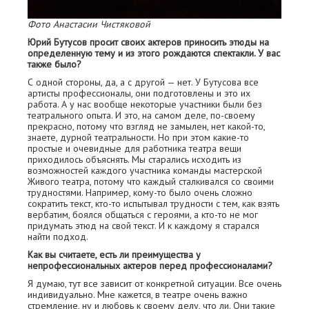
Фото Анастасии Чистяковой
Юрий Бутусов просит своих актеров приносить этюды на
определенную тему и из этого рождаются спектакли. У вас
также было?
С одной стороны, да, а с другой — нет. У Бутусова все
артисты профессионалы, они подготовлены и это их
работа. А у нас вообще некоторые участники были без
театрального опыта. И это, на самом деле, по-своему
прекрасно, потому что взгляд не замылен, нет какой-то,
знаете, дурной театральности. Но при этом какие-то
простые и очевидные для работника театра вещи
приходилось объяснять. Мы старались исходить из
возможностей каждого участника команды мастерской
Живого театра, потому что каждый сталкивался со своими
трудностями. Например, кому-то было очень сложно
сократить текст, кто-то испытывал трудности с тем, как взять
вербатим, боялся общаться с героями, а кто-то не мог
придумать этюд на свой текст. И к каждому я старался
найти подход.
Как вы считаете, есть ли преимущества у
непрофессиональных актеров перед профессионалами?
Я думаю, тут все зависит от конкретной ситуации. Все очень
индивидуально. Мне кажется, в театре очень важно
стремление, ну и любовь к своему делу, что ли. Они такие