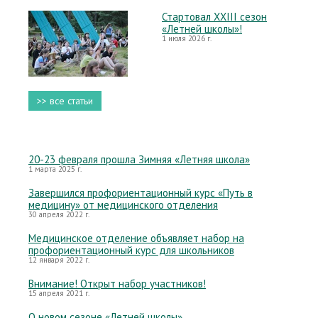
Стартовал XXIII сезон
«Летней школы»!
1 июля 2026 г.
>> все статьи
20-23 февраля прошла Зимняя «Летняя школа»
1 марта 2025 г.
Завершился профориентационный курс «Путь в
медицину» от медицинского отделения
30 апреля 2022 г.
Медицинское отделение объявляет набор на
профориентационный курс для школьников
12 января 2022 г.
Внимание! Открыт набор участников!
15 апреля 2021 г.
О новом сезоне «Летней школы»