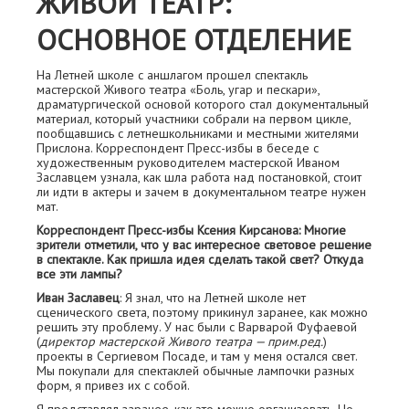
ЖИВОЙ ТЕАТР:
ОСНОВНОЕ ОТДЕЛЕНИЕ
На Летней школе с аншлагом прошел спектакль
мастерской Живого театра «Боль, угар и пескари»,
драматургической основой которого стал документальный
материал, который участники собрали на первом цикле,
пообщавшись с летнешкольниками и местными жителями
Прислона. Корреспондент Пресс-избы в беседе с
художественным руководителем мастерской Иваном
Заславцем узнала, как шла работа над постановкой, стоит
ли идти в актеры и зачем в документальном театре нужен
мат.
Корреспондент Пресс-избы Ксения Кирсанова: Многие
зрители отметили, что у вас интересное световое решение
в спектакле. Как пришла идея сделать такой свет? Откуда
все эти лампы?
Иван Заславец
: Я знал, что на Летней школе нет
сценического света, поэтому прикинул заранее, как можно
решить эту проблему. У нас были с Варварой Фуфаевой
(
директор мастерской Живого театра — прим.ред.
)
проекты в Сергиевом Посаде, и там у меня остался свет.
Мы покупали для спектаклей обычные лампочки разных
форм, я привез их с собой.