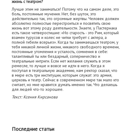
жизнь с театром?
Лучше этим не заниматься! Потому что на самом деле, это
боль, постоянные мучения. Нет, без шуток, это
действительно так, это огромные жертвы. Человек должен
абсолютно полностью перестроиться и посвятить свою
жизнь вот этому роду деятельности. Знаете, у Пастернака
есть такое четверостишие: «Но старость - это Рим, который
взамен турусов и колес не читки требует с актера, а
полной гибели всерьез». Когда ты занимаешься театром, у
тебя никакой личной жизни, никакого свободного времени,
постоянные утомления и усталость, сомнения в себе:
талантливый ты или бездарный, соперничество и
театральные интриги. Если нет желания служить в этом
ремесле, то лучше и вовсе не идти в него. Когда я
поступал в театральную академию, нам ректор сказал, что
в мире есть три институции, которым служат: это армия,
церковь и театр. Сейчас в современном мире так мало кто
считает, но мне нравится думать именно так. Что делаешь
для людей что-то хорошее.
Текст: Ксения Кирсанова
Последние статьи