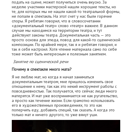
подать на сцене, может получиться очень вкусно. За
неделю участники мастерской нашли хорошие тексты, но
те, для которых мы не нашли какой-то театральной формы,
не попали в спектакль. На этот счет у нас были горячие
споры. Я ребятам говорил, что в словосочетании
«документальный театр» слово «театр» важнее. В данном
случае мы находимся на территории театра, и тут
действуют законы театра. Документальная часть — это
просто основа для этюда, повод для какой-то сценической
композиции. По крайней мере, так я и ребятам говорил, и
так я себя настроил. Хотя чтение материала само по себе
тоже может быть интересным и полезным занятием.
Занятие по сценической речи
Почему в спектакле много мата?
Я не люблю мат, но когда я начал заниматься
документальным театром, мне пришлось изменить свое
отношение к нему, так как это некий инструмент работы с
повседневностью. Так получается, что сейчас люди много
матерятся. И мат уже воспринимается не как ругательство,
а просто как течение жизни. Если грамотно использовать
его в художественных произведениях, то это как
поперчить еду, добавить специй, так сказать. А когда это
только мат и ничего другого, то уже вянут уши.