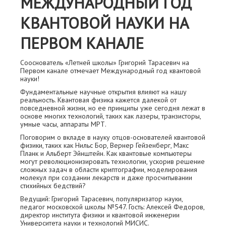
МЕЖДУНАРОДНЫЙ ГОД
КВАНТОВОЙ НАУКИ НА
ПЕРВОМ КАНАЛЕ
Сооснователь «Летней школы» Григорий Тарасевич на
Первом канале отмечает Международный год квантовой
науки!
Фундаментальные научные открытия влияют на нашу
реальность. Квантовая физика кажется далекой от
повседневной жизни, но ее принципы уже сегодня лежат в
основе многих технологий, таких как лазеры, транзисторы,
умные часы, аппараты МРТ.
Поговорим о вкладе в науку отцов-основателей квантовой
физики, таких как Нильс Бор, Вернер Гейзенберг, Макс
Планк и Альберт Эйнштейн. Как квантовые компьютеры
могут революционизировать технологии, ускорив решение
сложных задач в области криптографии, моделирования
молекул при создании лекарств и даже просчитывании
стихийных бедствий?
Ведущий: Григорий Тарасевич, популяризатор науки,
педагог московской школы №547. Гость: Алексей Федоров,
директор института физики и квантовой инженерии
Университета науки и технологий МИСИС.