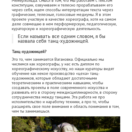
Мейерхольда. Смысл в том, что мы работаем с текстом
конституции, озвучиваем и телесно прорабатываем его
через себя, ищем способы интерпретации текста через
графические, телесные, голосовые медиумы. Я в этом
проекте участвую в качестве хореографа, хотя на самом
деле совмещаю в нем перформерскую, педагогическую,
кураторскую и хореографическую деятельность.
Если называть все одним словом, я бы
назвала себя танц-художницей.
Танц-художницей?
Это то, чем занимается Вагановка. Официально мы
числимся как хореографы, у нас есть диплом по
хореографическому искусству, но наши кураторы видят
обучение как некое производство «цеха» танц-
художников, которые обладают достаточными
теоретическими и практическими навыками, чтобы
создавать проекты в поле современного искусства и
развивать его в сторону междисциплинарности, в сторону
сотрудничества между танцами. Эта работа не про
исполнительство и наработку техники, а про то, чтобы
расширять свое поле внимания и область понимания в том,
чем ты занимаешься.