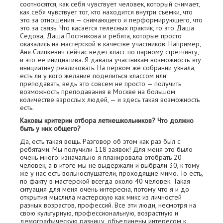
соотносятся, как себя чувствует человек, который снимает,
как себя чувствует тот, кто находится внутри съемки, что
это за отношения — снимающего и перформирующего, что
это за связь. Что касается телесных практик, то это Даша
Седова, Даша Постникова и ребята, которые просто
оказались на мастерской в качестве участников. Например,
Аня Слипкевич сейчас ведет класс по парному стретчингу,
и это ее инициатива. Я давала участникам возможность эту
инициативу реализовать. На первом же собрании узнала,
есть ли у кого желание поделиться классом или
преподавать, ведь это совсем не просто — получить
возможность преподавания в Москве на большом
количестве взрослых людей, — и здесь такая возможность
есть.
Каковы критерии отбора летнешкольников? Что должно
быть у них общего?
Да, есть такая вещь. Разговор об этом как раз был с
ребятами. Мы получили 118 заявок! Для меня это было
очень много: изначально я планировала отобрать 20
человек, а в итоге мы не выдержали и выбрали 30, к тому
же у нас есть вольнослушатели, проходящие мимо. То есть,
по факту в мастерской всегда около 40 человек. Такая
ситуация для меня очень интересна, потому что я и до
открытия мыслила мастерскую как микс из личностей
разных возрастов, профессий. Все эти люди, несмотря на
свою культурную, профессиональную, возрастную и
демографическую разницу, объединены интересом к