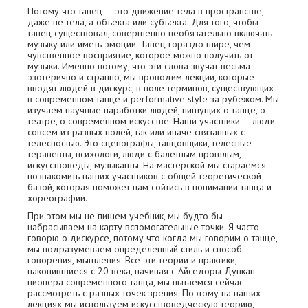
Потому что танец — это движение тела в пространстве,
даже не тела, а объекта или субъекта. Для того, чтобы
танец существовал, совершенно необязательно включать
музыку или иметь эмоции. Танец гораздо шире, чем
чувственное восприятие, которое можно получить от
музыки. Именно потому, что эти слова звучат весьма
эзотерично и странно, мы проводим лекции, которые
вводят людей в дискурс, в поле терминов, существующих
в современном танце и performative style за рубежом. Мы
изучаем научные наработки людей, пишущих о танце, о
театре, о современном искусстве. Наши участники — люди
совсем из разных полей, так или иначе связанных с
телесностью. Это сценографы, танцовщики, телесные
терапевты, психологи, люди с балетным прошлым,
искусствоведы, музыканты. На мастерской мы стараемся
познакомить наших участников с общей теоретической
базой, которая поможет нам сойтись в понимании танца и
хореографии.
При этом мы не пишем учебник, мы будто бы
набрасываем на карту вспомогательные точки. Я часто
говорю о дискурсе, потому что когда мы говорим о танце,
мы подразумеваем определенный стиль и способ
говорения, мышления. Все эти теории и практики,
накопившиеся с 20 века, начиная с Айседоры Дункан —
пионера современного танца, мы пытаемся сейчас
рассмотреть с разных точек зрения. Поэтому на наших
лекциях мы используем искусствоведческую теорию,