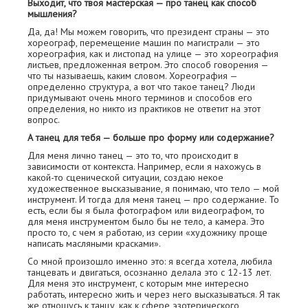
Выходит, что твоя мастерская — про танец как способ
мышления?
Да, да! Мы можем говорить, что президент страны — это
хореограф, перемещение машин по магистрали — это
хореография, как и листопад на улице — это хореография
листьев, предложенная ветром. Это способ говорения —
что ты называешь, каким словом. Хореография —
определенно структура, а вот что такое танец? Люди
придумывают очень много терминов и способов его
определения, но никто из практиков не ответит на этот
вопрос.
А танец для тебя — больше про форму или содержание?
Для меня лично танец — это то, что происходит в
зависимости от контекста. Например, если я нахожусь в
какой-то сценической ситуации, создаю некое
художественное высказывание, я понимаю, что тело — мой
инструмент. И тогда для меня танец — про содержание. То
есть, если бы я была фотографом или видеографом, то
для меня инструментом было бы не тело, а камера. Это
просто то, с чем я работаю, из серии «художнику проще
написать масляными красками».
Со мной произошло именно это: я всегда хотела, любила
танцевать и двигаться, осознанно делала это с 12-13 лет.
Для меня это инструмент, с которым мне интересно
работать, интересно жить и через него высказываться. Я так
же отношусь к танцу, как к сфере эзотерического,