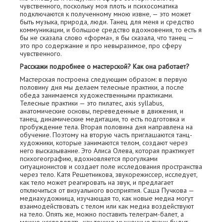
чувственного, поскольку моя плоть и психосоматика
подключаются к полученному мною извне, — это может
быть музыка, природа, люди. Танец для меня и средство
коммуникации, и большое средство вдохновения, то есть я
бы не сказала слово «форма», я бы сказала, что танец —
это про содержание и про невыразимое, про сферу
чувственного.
Расскажи подробнее о мастерской? Как она работает?
Мастерская построена следующим образом: в первую
половину дня мы делаем телесные практики, а после
обеда занимаемся художественными практиками.
Телесные практики — это пилатес, axis syllabus,
анатомические основы, переведенные в движения, и
танец, динамические медитации, то есть подготовка и
пробуждение тела. Вторая половина дня направлена на
обучение. Поэтому на вторую часть приглашаются танц-
художники, которые занимаются телом, создают через
него высказывание. Это Алиса Олева, которая практикует
психогеографию, вдохновляется прогулками
ситуационистов и создает поле исследования пространства
через тело. Катя Решетникова, звукорежиссер, исследует,
как тело может реагировать на звук, и предлагает
отключиться от визуального восприятия. Саша Пучкова —
медиахудожница, изучающая то, как новые медиа могут
взаимодействовать с телом или как медиа воздействуют
на тело. Опять же, можно поставить телеграм-балет, а
можно исследовать, как тонкие мышечные ткани будут