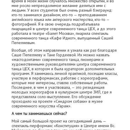
время в моей жизни случалось множество открытий, и во
мне росло непреодолимое желание делиться ими с
людьми. У всех студентов был очень разный бэкграунд:
кто-то занимался дизайном, кто-то — преподаванием
английского языка или актерского мастерства, кто-то —
фотографией. Я в свою очередь подрабатывала
пиарщицей в центре современного танца ЦЕХ, а до этого
работала в театре «Балет Москва», пиарила спектакль
современного танца «Кафе Идиот», выпущенный Сашей
Пепеляевым.
Вообще, об этом направлении я узнала как раз благодаря
Саше Пепеляеву и Тане Гордеевой. Их можно назвать
«мастодонтами» современного танца, пионерами и
художественными руководителями центра современного
танца ЦЕХ, в котором я была куратором дополнительных
программ. Я занимаюсь личной практикой, посещаю классы,
участвую в перформансах, работаю с хореографами,
которые мне интересны, ставлю собственные работы.
Последнее, в чем я участвовала, — это резиденция
молодых хореографов в культурном центре ЗИЛ, где я
представляла соло-выступление. Его обсуждение
проходило на проекте «Синдром собаки» в музее
современного искусства «Гараж».
А чем ты занимаешься сейчас?
Мой самый большой проект на сегодняшний день —
спектакль-перформанс «Конституция» в Центре имени Вс.