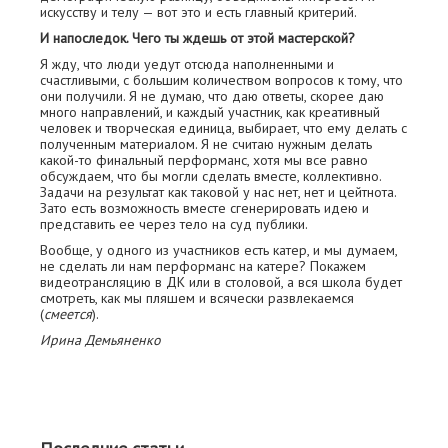
искусству и телу — вот это и есть главный критерий.
И напоследок. Чего ты ждешь от этой мастерской?
Я жду, что люди уедут отсюда наполненными и
счастливыми, с большим количеством вопросов к тому, что
они получили. Я не думаю, что даю ответы, скорее даю
много направлений, и каждый участник, как креативный
человек и творческая единица, выбирает, что ему делать с
полученным материалом. Я не считаю нужным делать
какой-то финальный перформанс, хотя мы все равно
обсуждаем, что бы могли сделать вместе, коллективно.
Задачи на результат как таковой у нас нет, нет и цейтнота.
Зато есть возможность вместе сгенерировать идею и
представить ее через тело на суд публики.
Вообще, у одного из участников есть катер, и мы думаем,
не сделать ли нам перформанс на катере? Покажем
видеотрансляцию в ДК или в столовой, а вся школа будет
смотреть, как мы пляшем и всячески развлекаемся
(
смеется
).
Ирина Демьяненко