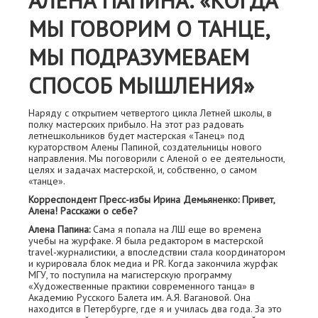
АЛЕНА ПАПИНА: «КОГДА
МЫ ГОВОРИМ О ТАНЦЕ,
МЫ ПОДРАЗУМЕВАЕМ
СПОСОБ МЫШЛЕНИЯ»
Наряду с открытием четвертого цикла Летней школы, в
полку мастерских прибыло. На этот раз радовать
летнешкольников будет мастерская «Танец» под
кураторством Алены Папиной, создательницы нового
направления. Мы поговорили с Аленой о ее деятельности,
целях и задачах мастерской, и, собственно, о самом
«танце».
Корреспондент Пресс-избы Ирина Демьяненко: Привет,
Алена! Расскажи о себе?
Алена Папина:
Сама я попала на ЛШ еще во времена
учебы на журфаке. Я была редактором в мастерской
travel-журналистики, а впоследствии стала координатором
и курировала блок медиа и PR. Когда закончила журфак
МГУ, то поступила на магистерскую программу
«Художественные практики современного танца» в
Академию Русского Балета им. А.Я. Вагановой. Она
находится в Петербурге, где я и училась два года. За это