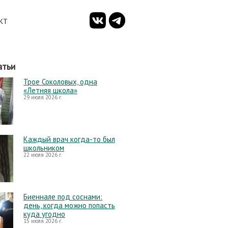
КТ
атьи
Трое Соколовых, одна
«Летняя школа»
29 июля 2026 г.
Каждый врач когда-то был
школьником
22 июля 2026 г.
Биеннале под соснами:
день, когда можно попасть
куда угодно
15 июля 2026 г.