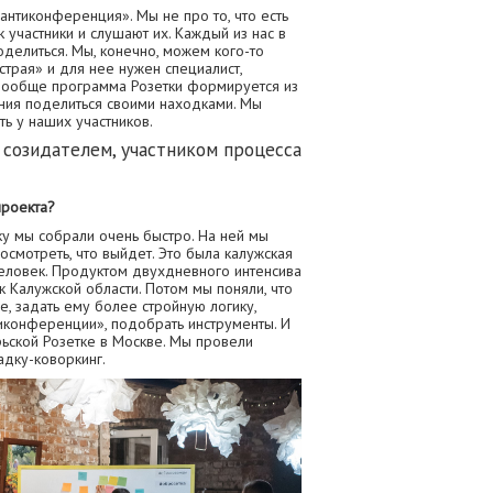
антиконференция». Мы не про то, что есть
к участники и слушают их. Каждый из нас в
оделиться. Мы, конечно, можем кого-то
острая» и для нее нужен специалист,
 вообще программа Розетки формируется из
ния поделиться своими находками. Мы
ть у наших участников.
 созидателем, участником процесса
проекта?
ку мы собрали очень быстро. На ней мы
осмотреть, что выйдет. Это была калужская
человек. Продуктом двухдневного интенсива
к Калужской области. Потом мы поняли, что
е, задать ему более стройную логику,
иконференции», подобрать инструменты. И
рьской Розетке в Москве. Мы провели
адку-коворкинг.