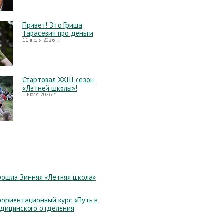
Привет! Это Гриша
Тарасевич про деньги
11 июля 2026 г.
Стартовал XXIII сезон
«Летней школы»!
1 июля 2026 г.
рошла Зимняя «Летняя школа»
ориентационный курс «Путь в
едицинского отделения