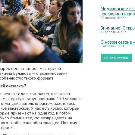
Медицинское отд
профориентацио
12 января 2022 г.
Внимание! Откры
15 апреля 2021 г.
О новом сезоне 
5 апреля 2021 г.
>> все статьи
етырех организаторов мастерской
ксима Буланова — о возникновении
особенностях такого формата.
ней оказались?
ие» из года в год растет, возникают
а мастерскую вдруг приехало 150 человек
что мы действительно растем, захотелось
в мастерской. У нас есть костяк, который
оторые приезжают на один год и потом
 было больше тех, кто возвращается на
ьшого сообщества образованцев. Поэтому
 проект.