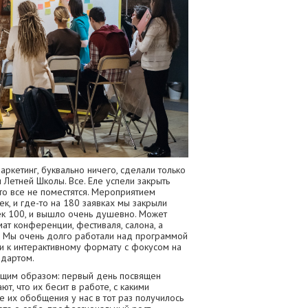
ркетинг, буквально ничего, сделали только
м Летней Школы. Все. Еле успели закрыть
что все не поместятся. Мероприятием
к, и где-то на 180 заявках мы закрыли
ек 100, и вышло очень душевно. Может
т конференции, фестиваля, салона, а
. Мы очень долго работали над программой
ли к интерактивному формату с фокусом на
ндартом.
ющим образом: первый день посвящен
т, что их бесит в работе, с какими
е их обобщения у нас в тот раз получилось