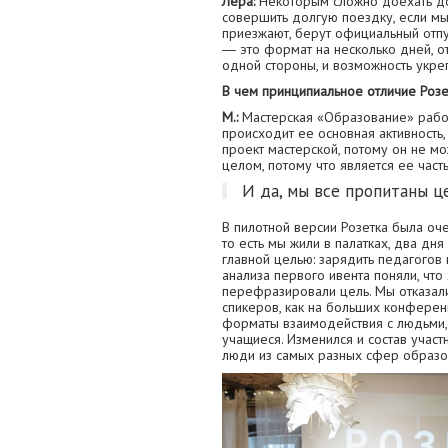
Лера:
Некоторым сложно доехать до 
совершить долгую поездку, если мы
приезжают, берут официальный отпус
― это формат на несколько дней, о
одной стороны, и возможность укре
В чем принципиальное отличие Розе
М.:
Мастерская «Образование» работ
происходит ее основная активность
проект мастерской, потому он не мож
целом, потому что является ее част
И да, мы все пропитаны ц
В пилотной версии Розетка была оч
то есть мы жили в палатках, два дн
главной целью: зарядить педагогов
анализа первого ивента поняли, что
перефразировали цель. Мы отказал
спикеров, как на больших конферен
форматы взаимодействия с людьми, 
учащиеся. Изменился и состав участ
люди из самых разных сфер образо