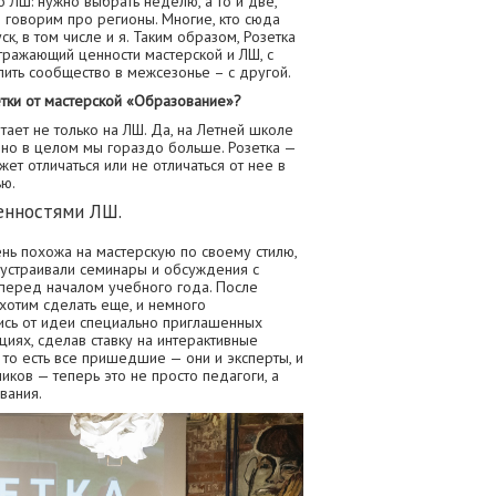
ЛШ: нужно выбрать неделю, а то и две,
 говорим про регионы. Многие, кто сюда
к, в том числе и я. Таким образом, Розетка
тражающий ценности мастерской и ЛШ, с
пить сообщество в межсезонье – с другой.
тки от мастерской «Образование»?
ает не только на ЛШ. Да, на Летней школе
, но в целом мы гораздо больше. Розетка —
ет отличаться или не отличаться от нее в
ью.
енностями ЛШ.
ень похожа на мастерскую по своему стилю,
я устраивали семинары и обсуждения с
 перед началом учебного года. После
 хотим сделать еще, и немного
ись от идеи специально приглашенных
циях, сделав ставку на интерактивные
то есть все пришедшие — они и эксперты, и
ников — теперь это не просто педагоги, а
вания.