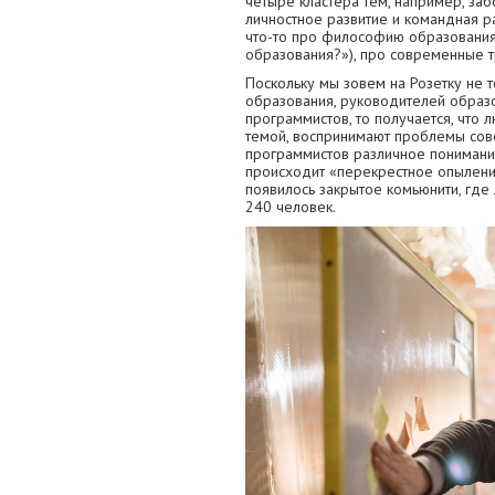
четыре кластера тем, например, заб
личностное развитие и командная ра
что-то про философию образования 
образования?»), про современные тр
Поскольку мы зовем на Розетку не т
образования, руководителей образ
программистов, то получается, что
темой, воспринимают проблемы сов
программистов различное понимание
происходит «перекрестное опыление
появилось закрытое комьюнити, где
240 человек.