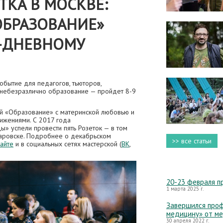
ТКА В МОСКВЕ:
ОБРАЗОВАНИЕ»
2-ДНЕВНОМУ
обытие для педагогов, тьюторов,
 небезразлично образование — пройдет 8-9
ой «Образование» с материнской любовью и
ижениями. С 2017 года
» успели провести пять Розеток — в том
аровске. Подробнее о декабрьском
>> все статьи
сайте
и в социальных сетях мастерской (
ВК
,
20-23 февраля п
1 марта 2025 г.
Завершился проф
медицину» от м
30 апреля 2022 г.