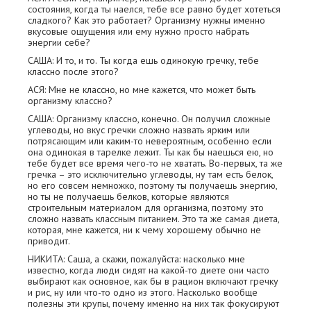
состояния, когда ты наелся, тебе все равно будет хотеться
сладкого? Как это работает? Организму нужны именно
вкусовые ощущения или ему нужно просто набрать
энергии себе?
САША: И то, и то. Ты когда ешь одинокую гречку, тебе
классно после этого?
АСЯ: Мне не классно, но мне кажется, что может быть
организму классно?
САША: Организму классно, конечно. Он получил сложные
углеводы, но вкус гречки сложно назвать ярким или
потрясающим или каким-то невероятным, особенно если
она одинокая в тарелке лежит. Ты как бы наешься ею, но
тебе будет все время чего-то не хватать. Во-первых, та же
гречка – это исключительно углеводы, ну там есть белок,
но его совсем немножко, поэтому ты получаешь энергию,
но ты не получаешь белков, которые являются
строительным материалом для организма, поэтому это
сложно назвать классным питанием. Это та же самая диета,
которая, мне кажется, ни к чему хорошему обычно не
приводит.
НИКИТА: Саша, а скажи, пожалуйста: насколько мне
известно, когда люди сидят на какой-то диете они часто
выбирают как основное, как бы в рацион включают гречку
и рис, ну или что-то одно из этого. Насколько вообще
полезны эти крупы, почему именно на них так фокусируют