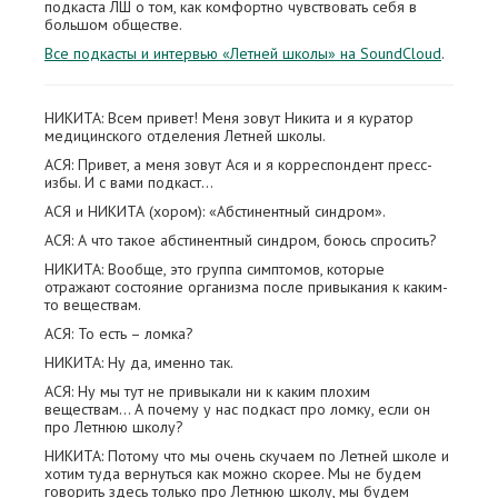
подкаста ЛШ о том, как комфортно чувствовать себя в
большом обществе.
Все подкасты и интервью «Летней школы» на SoundCloud
.
НИКИТА: Всем привет! Меня зовут Никита и я куратор
медицинского отделения Летней школы.
АСЯ: Привет, а меня зовут Ася и я корреспондент пресс-
избы. И с вами подкаст…
АСЯ и НИКИТА (хором): «Абстинентный синдром».
АСЯ: А что такое абстинентный синдром, боюсь спросить?
НИКИТА: Вообще, это группа симптомов, которые
отражают состояние организма после привыкания к каким-
то веществам.
АСЯ: То есть – ломка?
НИКИТА: Ну да, именно так.
АСЯ: Ну мы тут не привыкали ни к каким плохим
веществам… А почему у нас подкаст про ломку, если он
про Летнюю школу?
НИКИТА: Потому что мы очень скучаем по Летней школе и
хотим туда вернуться как можно скорее. Мы не будем
говорить здесь только про Летнюю школу, мы будем