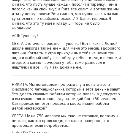
считаю, что пусть лучше каждый посолит в тарелку, чем я
посолю кан на свой вкус, а Рита все солит. И вот так же мы
и за тушенку воюем: Рита считает, что нужно класть на кан
супа, если я не ошибаюсь, около 7-8 банок тушенки. Я
считаю, что это ту мач и кладу 5, чтобы не было
жирненько.
АСЯ: Тушенку?
СВЕТА: Это очень полезно – тушенка! Вот я как на Летней
школе никогда так не ем – для меня это месяц здорового
питания. Когда ты с утра приходишь у тебя кашечки три
вида и выбирай любую, на обед у тебя – и суп, и первое, и
второе, и компот, вечером у тебя тоже разносол и
ништячки и все… Ну я так дома не ем.
НИКИТА: Мы поговорили про раздачу и вот это все и
счастливого летнешкольника, который в этот день не занят.
Что делать славным ребятам которые попали в дежурство
и им нужно приготовить еду на, не дай бог, 750 человек.
Как происходит этот процесс и координация работы
целой мастерской?
СВЕТА: Ну на 750 человек мы еще не готовили, поэтому я
не знаю, как это происходит, но как-то, наверное, это
произойдет если потребуется…