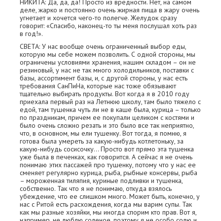
НИКИТА: Да, да, да! Просто из вредности. Нет, на самом
деле, жарко и постоянно очень жирная пища в жару очень
угнетает и хочется чего-то полегче. Желудок сразу
говорит: «Спасибо, наконец-то ты меня послушал хоть раз
в год!».
СВЕТА: У нас вообще очень ограниченный выбор еды,
которую мы себе можем позволить. С одной стороны, мы
ограничены условиями хранения, нашим складом – он не
резиновый, у нас не так много холодильников, поставки с
базы, ассортимент базы, и, с другой стороны, у нас есть
требования СанПиНа, которые нас тоже обязывают
тщательно выбирать продукты. Вот когда я в 2010 году
приехала первый раз на Летнюю школу, там было тяжело с
едой, там тушенка чуть ли не в каше была, курица – только
по праздникам, причем ее покупали целиком с костями и
было очень сложно резать и это было все так неприятно,
что, в основном, мы ели тушенку. Вот тогда, я помню, я
готова была умереть за какую-нибудь котлетоньку, за
какую-нибудь сосисочку... Просто вот прямо эта тушенка
уже была в печенках, как говорится. А сейчас я не очень
понимаю этих пассажей про тушенку, потому что у нас ее
сменяет регулярно курица, рыба, рыбные консервы, рыба
– мороженная тиляпия, куриные подливки и тушенка,
собственно. Так что я не понимаю, откуда взялось
убеждение, что ее слишком много. Может быть, конечно, у
нас с Ритой есть расхождения, когда мы варим супы. Так
как мы разные хозяйки, мы иногда спорим кто прав. Вот я,
например, не люблю соленое, поэтому я не особо солю и