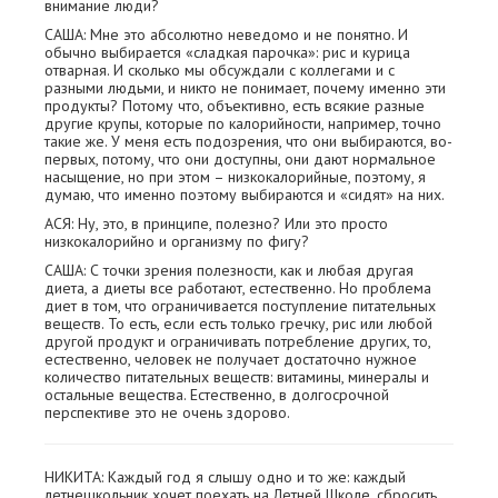
внимание люди?
САША: Мне это абсолютно неведомо и не понятно. И
обычно выбирается «сладкая парочка»: рис и курица
отварная. И сколько мы обсуждали с коллегами и с
разными людьми, и никто не понимает, почему именно эти
продукты? Потому что, объективно, есть всякие разные
другие крупы, которые по калорийности, например, точно
такие же. У меня есть подозрения, что они выбираются, во-
первых, потому, что они доступны, они дают нормальное
насыщение, но при этом – низкокалорийные, поэтому, я
думаю, что именно поэтому выбираются и «сидят» на них.
АСЯ: Ну, это, в принципе, полезно? Или это просто
низкокалорийно и организму по фигу?
САША: С точки зрения полезности, как и любая другая
диета, а диеты все работают, естественно. Но проблема
диет в том, что ограничивается поступление питательных
веществ. То есть, если есть только гречку, рис или любой
другой продукт и ограничивать потребление других, то,
естественно, человек не получает достаточно нужное
количество питательных веществ: витамины, минералы и
остальные вещества. Естественно, в долгосрочной
перспективе это не очень здорово.
НИКИТА: Каждый год я слышу одно и то же: каждый
летнешкольник хочет поехать на Летней Школе, сбросить,