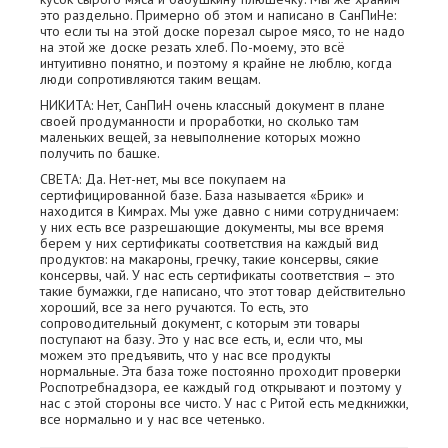
это раздельно. Примерно об этом и написано в СанПиНе:
что если ты на этой доске порезал сырое мясо, то не надо
на этой же доске резать хлеб. По-моему, это всё
интуитивно понятно, и поэтому я крайне не люблю, когда
люди сопротивляются таким вещам.
НИКИТА: Нет, СанПиН очень классный документ в плане
своей продуманности и проработки, но сколько там
маленьких вещей, за невыполнение которых можно
получить по башке.
СВЕТА: Да. Нет-нет, мы все покупаем на
сертифицированной базе. База называется «Брик» и
находится в Кимрах. Мы уже давно с ними сотрудничаем:
у них есть все разрешающие документы, мы все время
берем у них сертификаты соответствия на каждый вид
продуктов: на макароны, гречку, такие консервы, сякие
консервы, чай. У нас есть сертификаты соответствия – это
такие бумажки, где написано, что этот товар действительно
хороший, все за него ручаются. То есть, это
сопроводительный документ, с которым эти товары
поступают на базу. Это у нас все есть, и, если что, мы
можем это предъявить, что у нас все продукты
нормальные. Эта база тоже постоянно проходит проверки
Роспотребнадзора, ее каждый год открывают и поэтому у
нас с этой стороны все чисто. У нас с Ритой есть медкнижки,
все нормально и у нас все четенько.