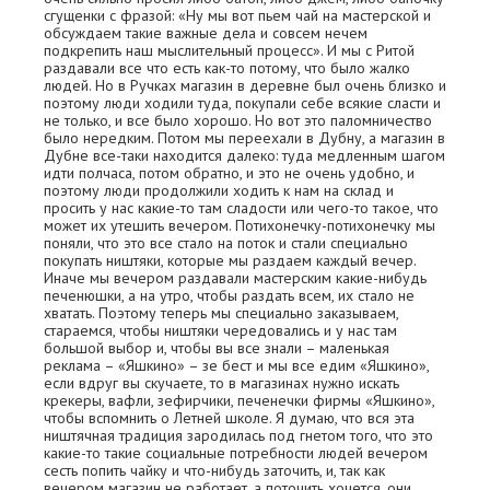
сгущенки с фразой: «Ну мы вот пьем чай на мастерской и
обсуждаем такие важные дела и совсем нечем
подкрепить наш мыслительный процесс». И мы с Ритой
раздавали все что есть как-то потому, что было жалко
людей. Но в Ручках магазин в деревне был очень близко и
поэтому люди ходили туда, покупали себе всякие сласти и
не только, и все было хорошо. Но вот это паломничество
было нередким. Потом мы переехали в Дубну, а магазин в
Дубне все-таки находится далеко: туда медленным шагом
идти полчаса, потом обратно, и это не очень удобно, и
поэтому люди продолжили ходить к нам на склад и
просить у нас какие-то там сладости или чего-то такое, что
может их утешить вечером. Потихонечку-потихонечку мы
поняли, что это все стало на поток и стали специально
покупать ништяки, которые мы раздаем каждый вечер.
Иначе мы вечером раздавали мастерским какие-нибудь
печенюшки, а на утро, чтобы раздать всем, их стало не
хватать. Поэтому теперь мы специально заказываем,
стараемся, чтобы ништяки чередовались и у нас там
большой выбор и, чтобы вы все знали – маленькая
реклама – «Яшкино» – зе бест и мы все едим «Яшкино»,
если вдруг вы скучаете, то в магазинах нужно искать
крекеры, вафли, зефирчики, печенечки фирмы «Яшкино»,
чтобы вспомнить о Летней школе. Я думаю, что вся эта
ништячная традиция зародилась под гнетом того, что это
какие-то такие социальные потребности людей вечером
сесть попить чайку и что-нибудь заточить, и, так как
вечером магазин не работает, а поточить хочется, они