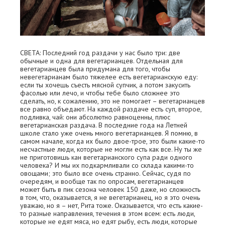
СВЕТА: Последний год раздачи у нас было три: две
обычные и одна для вегетарианцев. Отдельная для
вегетарианцев была придумана для того, чтобы
невегетарианам было тяжелее есть вегетарианскую еду:
если ты хочешь съесть мясной супчик, а потом закусить
фасолью или лечо, и чтобы тебе было сложнее это
сделать, но, к сожалению, это не помогает – вегетарианцев
все равно объедают. На каждой раздаче есть суп, второе,
подливка, чай: они абсолютно равноценны, плюс
вегетарианская раздача. В последние года на Летней
школе стало уже очень много вегетарианцев. Я помню, в
самом начале, когда их было двое-трое, это были какие-то
несчастные люди, которые не могли есть как все. Ну ты же
не приготовишь кан вегетарианского супа ради одного
человека? И мы их подкармливали со склада какими-то
овощами; это было все очень странно. Сейчас, судя по
очередям, и вообще так по опросам, вегетарианцев
может быть в пик сезона человек 150 даже, но сложность
в том, что, оказывается, я не вегетарианец, но я это очень
уважаю, но я – нет, Рита тоже. Оказывается, что есть какие-
то разные направления, течения в этом всем: есть люди,
которые не едят мяса, но едят рыбу, есть люди, которые