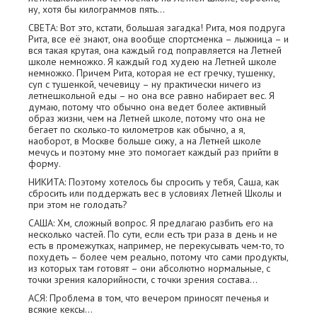
ну, хотя бы килограммов пять…
СВЕТА: Вот это, кстати, большая загадка! Рита, моя подруга
Рита, все её знают, она вообще спортсменка – лыжница – и
вся такая крутая, она каждый год поправляется на Летней
школе немножко. Я каждый год худею на Летней школе
немножко. Причем Рита, которая не ест гречку, тушенку,
суп с тушенкой, чечевицу – ну практически ничего из
летнешкольной еды – но она все равно набирает вес. Я
думаю, потому что обычно она ведет более активный
образ жизни, чем на Летней школе, потому что она не
бегает по сколько-то километров как обычно, а я,
наоборот, в Москве больше сижу, а на Летней школе
мечусь и поэтому мне это помогает каждый раз прийти в
форму.
НИКИТА: Поэтому хотелось бы спросить у тебя, Саша, как
сбросить или поддержать вес в условиях Летней Школы и
при этом не голодать?
САША: Хм, сложный вопрос. Я предлагаю разбить его на
несколько частей. По сути, если есть три раза в день и не
есть в промежутках, например, не перекусывать чем-то, то
похудеть – более чем реально, потому что сами продукты,
из которых там готовят – они абсолютно нормальные, с
точки зрения калорийности, с точки зрения состава…
АСЯ: Проблема в том, что вечером приносят печенья и
всякие кексы…