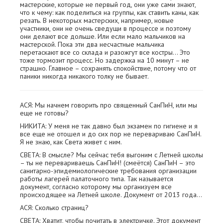
мастерские, которые не первый год, они уже сами знают,
что к чему: как поделиться на группы, как ставить каны, как
резать. В некоторых мастерских, например, новые
участники, они не очень сведущи в процессе и поэтому
они делают все дольше. Или если мало мальчиков на
мастерской. Пока эти два несчастные мальчика
перетаскают все со склада и разожгут все костры… Это
тоже тормозит процесс. Но задержка на 10 минут – не
страшно. Главное – сохранять спокойствие, потому что от
паники никогда никакого толку не бывает.
АСЯ: Мы начнем говорить про священный СанПиН, или мы
еще не готовы?
НИКИТА: У меня не так давно был экзамен по гигиене и я
все еще не отошел и до сих пор не перевариваю СанПиН.
Я не знаю, как Света живет с ним.
СВЕТА: В смысле? Мы сейчас тебя выгоним с Летней школы
– ты не перевариваешь СанПиН! (смеётся) СанПиН – это
санитарно-эпидемиологические требования организации
работы лагерей палаточного типа. Так называется
документ, согласно которому мы организуем все
происходящее на Летней школе. Документ от 2013 года…
АСЯ: Сколько страниц?
СВЕТА: Хватит, чтобы почитать в электричке. Этот документ