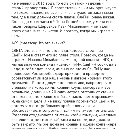
не менялся с 2013 года, то есть он такой надежный,
старый, проверенный. В соответствии с ним мы организуем
не только питание, но все, начиная с туалетов заканчивая
тем, где и как должны стоять платки. СанПиН очень важен.
Вот когда мы играем в ЧГК на Летней школе, у меня есть
такой товарищ Щербаков Иван Михайлович – он адепт
этого ордена санпинистов. И поэтому, когда мы играем с
ним…
АСЯ (смеется): Что это значит?
СВЕТА: Это значит, что это люди, которые следят за
СанПиНом и ставят его во главе стола. Поэтому, когда мы
играем с Иваном Михайловичем в одной команде ЧГК, то
мы называемся команда «Святой ПиН». СанПиН соблюдать
надо, и соблюдать всем, именно по этому СанПиНу нас
проверяет Роспотребнадзор: приходят и проверяют,
соответствует ли вся наша жизнь в лагере нормам этого
документа. В этом документе прописано, например, что
стеллажи, на которых мы храним крупы, консервы и все
остальное, должны на 20 сантиметров отстоять от стены и
от пола, все это хранится в баках, закрывается крышками…
И, на самом деле, я не вижу причин противиться СанПиНу,
потому что его требования крайне логичные и
обоснованные, и сопротивляться им не имеет нет смысла.
Стеллажи отодвигаются от стены чтобы грызуны, животные
или ещё что, не смогли забраться на полки, все должно
быть закрыто. Мы же дома не храним в одном контейнере
кусок сырого мяса и бабушкину плюшечку. Мы же храним