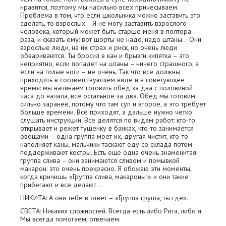
нравится, поэтому мы насильно всех причесываем.
Проблема в том, что если школьника можно заставить это
сделать, то взрослых… Я не могу заставить взрослого
человека, который может быть старше меня в полтора
раза, и сказать ему: вот шорты не надо, надо штаны… Они
взрослые люди, на их страх и риск, но очень люди
обвариваются. Ты бросил в кан и брызги кипятка – это
неприятно, если попадет на штаны – ничего страшного, а
если на голые ноги – не очень. Так что все должны
приходить в соответствующем виде и в советующее
время: мы начинаем готовить обед за два с половиной
часа до начала, все остальное за два. Обед мы готовим
сильно заранее, потому что там суп и второе, а это требует
больше времени. Все приходят, а дальше нужно четко
слушать инструкции. Все делятся по видам работ: кто-то
открывает и режет тушенку в банках, кто-то занимается
овощами – одна группа моет их, другая чистит, кто-то
наполняет каны, мальчики таскают еду со склада потом
поддерживают костры. Есть еще одна очень знаменитая
группа слива – они занимаются сливом и помывкой
макарон: это очень прекрасно. Я обожаю эти моменты,
когда кричишь: «Группа слива, макароны!» и они такие
прибегают и все делают…
НИКИТА: А они тебе в ответ – «Группа груша, ты где».
СВЕТА: Никаких сложностей. Всегда есть либо Рита, либо я.
Мы всегда помогаем, отвечаем.