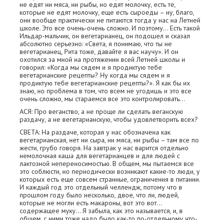
не едят ни мяса, ни рыбы, но едят молочку, есть те,
которые не едят молочку, еще есть сыроеды – ну, благо,
они вообще практически не питаются тогда у нас на Летней
школе. Это все очень-очень сложно. И поэтому... Есть такой
Ильдар-мальчик, он вегетарианец, он подошел и сказал
абсолютно серьезно: «Света, я понимаю, что ты не
вегетарианец, Рита тоже, давайте я вас научу». И он
охотился за мной на протяжении всей Летней школы и
говорил: «Когда мы сядем и я продиктую тебе
вегетарианские рецепты? Ну когда мы сядем и я
продиктую тебе вегетарианские рецепты?». Я как бы их
знаю, но проблема в том, что всем не угодишь и это все
очень сложно, мы стараемся все это контролировать...
АСЯ: Про веганство, а не проще ли сделать веганскую
раздачу, а не вегетарианскую, чтобы удовлетворить всех?
СВЕТА: На раздаче, которая у нас обозначена как
вегетарианская, нет ни сыра, ни мяса, ни рыбы – там все по
жести, грубо говоря. На завтрак у нас варится отдельно
немолочная каша для вегетарианцев и для людей с
лактозной непереносимостью. В общем, мы пытаемся все
это соблюсти, но периодически возникают какие-то люди, у
которых есть еще совсем странные, ограничения в питании.
И каждый год это отдельный челлендж, потому что в
прошлом году было несколько, двое, что ли, людей,
которые не могли есть макароны, вот это вот...
содержащее муку... Я забыла, как это называется, и, в
общем, с ними тоже надо было как-то по-отдельному что-