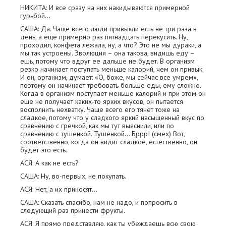
НИКИТА: И все сразу на них накидываются примерной
гурьбой…
САША: Да. Чаще всего люди привыкли есть не три раза в
день, а еще примерно раз пятнадцать перекусить. Ну,
проходил, конфета лежала, ну, а что? Это не мы дураки, а
мы так устроены. Эволюция – она такова, видишь еду –
ешь, потому что вдруг ее дальше не будет. В организм
резко начинает поступать меньше калорий, чем он привык.
И он, организм, думает: «О, боже, мы сейчас все умрем»,
поэтому он начинает требовать больше еды, ему сложно.
Когда в организм поступает меньше калорий и при этом он
еще не получает каких-то ярких вкусов, он пытается
восполнить нехватку. Чаще всего его тянет тоже на
сладкое, потому что у сладкого яркий насыщенный вкус по
сравнению с гречкой, как мы тут выяснили, или по
сравнению с тушенкой. Тушенкой… Бррр! (смех) Вот,
соответственно, когда он видит сладкое, естественно, он
будет это есть.
АСЯ: А как не есть?
САША: Ну, во-первых, не покупать.
АСЯ: Нет, а их приносят…
САША: Сказать спасибо, нам не надо, и попросить в
следующий раз принести фрукты.
АСЯ: Я прямо представляю, как ты убеждаешь всю свою