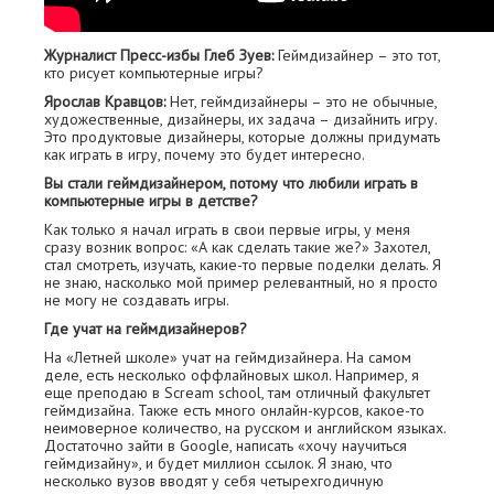
Журналист Пресс-избы Глеб Зуев:
Геймдизайнер – это тот,
кто рисует компьютерные игры?
Ярослав Кравцов:
Нет, геймдизайнеры – это не обычные,
художественные, дизайнеры, их задача – дизайнить игру.
Это продуктовые дизайнеры, которые должны придумать
как играть в игру, почему это будет интересно.
Вы стали геймдизайнером, потому что любили играть в
компьютерные игры в детстве?
Как только я начал играть в свои первые игры, у меня
сразу возник вопрос: «А как сделать такие же?» Захотел,
стал смотреть, изучать, какие-то первые поделки делать. Я
не знаю, насколько мой пример релевантный, но я просто
не могу не создавать игры.
Где учат на геймдизайнеров?
На «Летней школе» учат на геймдизайнера. На самом
деле, есть несколько оффлайновых школ. Например, я
еще преподаю в Scream school, там отличный факультет
геймдизайна. Также есть много онлайн-курсов, какое-то
неимоверное количество, на русском и английском языках.
Достаточно зайти в Google, написать «хочу научиться
геймдизайну», и будет миллион ссылок. Я знаю, что
несколько вузов вводят у себя четырехгодичную