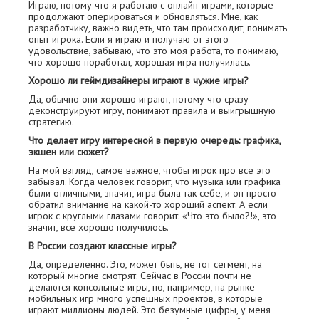
Играю, потому что я работаю с онлайн-играми, которые
продолжают оперироваться и обновляться. Мне, как
разработчику, важно видеть, что там происходит, понимать
опыт игрока. Если я играю и получаю от этого
удовольствие, забываю, что это моя работа, то понимаю,
что хорошо поработал, хорошая игра получилась.
Хорошо ли геймдизайнеры играют в чужие игры?
Да, обычно они хорошо играют, потому что сразу
деконструируют игру, понимают правила и выигрышную
стратегию.
Что делает игру интересной в первую очередь: графика,
экшен или сюжет?
На мой взгляд, самое важное, чтобы игрок про все это
забывал. Когда человек говорит, что музыка или графика
были отличными, значит, игра была так себе, и он просто
обратил внимание на какой-то хороший аспект. А если
игрок с круглыми глазами говорит: «Что это было?!», это
значит, все хорошо получилось.
В России создают классные игры?
Да, определенно. Это, может быть, не тот сегмент, на
который многие смотрят. Сейчас в России почти не
делаются консольные игры, но, например, на рынке
мобильных игр много успешных проектов, в которые
играют миллионы людей. Это безумные цифры, у меня