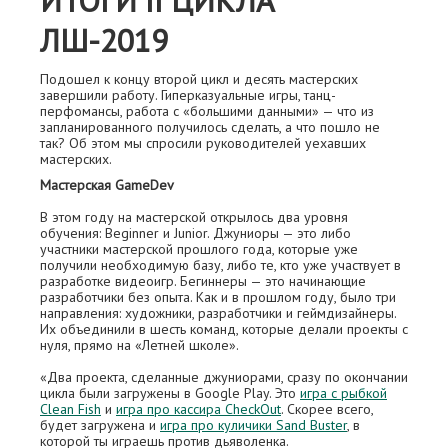
ИТОГИ II ЦИКЛА
ЛШ-2019
Подошел к концу второй цикл и десять мастерских
завершили работу. Гиперказуальные игры, танц-
перфомансы, работа с «большими данными» — что из
запланированного получилось сделать, а что пошло не
так? Об этом мы спросили руководителей уехавших
мастерских.
Мастерская GameDev
В этом году на мастерской открылось два уровня
обучения: Beginner и Junior. Джуниоры — это либо
участники мастерской прошлого года, которые уже
получили необходимую базу, либо те, кто уже участвует в
разработке видеоигр. Бегиннеры — это начинающие
разработчики без опыта. Как и в прошлом году, было три
направления: художники, разработчики и геймдизайнеры.
Их объединили в шесть команд, которые делали проекты с
нуля, прямо на «Летней школе».
«Два проекта, сделанные джуниорами, сразу по окончании
цикла были загружены в Google Play. Это
игра с рыбкой
Clean Fish
и
игра про кассира CheckOut
. Скорее всего,
будет загружена и
игра про куличики Sand Buster
, в
которой ты играешь против дьяволенка.