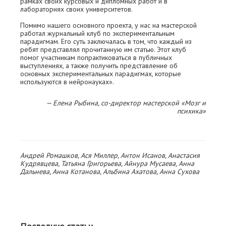
рамках своих курсовых и дипломных работ и в
лабораториях своих университетов.
Помимо нашего основного проекта, у нас на мастерской
работал журнальный клуб по экспериментальным
парадигмам. Его суть заключалась в том, что каждый из
ребят представлял прочитанную им статью. Этот клуб
помог участникам попрактиковаться в публичных
выступлениях, а также получить представление об
основных экспериментальных парадигмах, которые
используются в нейронауках».
— Елена Рыбина, со-директор мастерской «Мозг и
психика»
Андрей Ромашков, Ася Миллер, Антон Исанов, Анастасия
Кудрявцева, Татьяна Григорьева, Айнура Мусаева, Анна
Дальнева, Анна Котанова, Альбина Ахатова, Анна Сухова