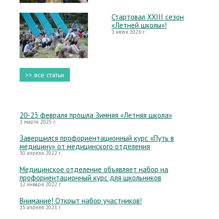
Стартовал XXIII сезон
«Летней школы»!
1 июля 2026 г.
>> все статьи
20-23 февраля прошла Зимняя «Летняя школа»
1 марта 2025 г.
Завершился профориентационный курс «Путь в
медицину» от медицинского отделения
30 апреля 2022 г.
Медицинское отделение объявляет набор на
профориентационный курс для школьников
12 января 2022 г.
Внимание! Открыт набор участников!
15 апреля 2021 г.