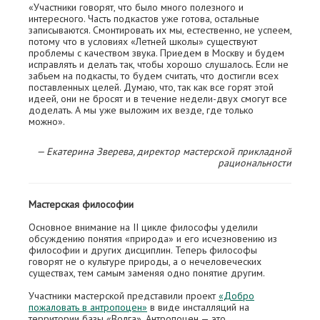
«Участники говорят, что было много полезного и
интересного. Часть подкастов уже готова, остальные
записываются. Смонтировать их мы, естественно, не успеем,
потому что в условиях «Летней школы» существуют
проблемы с качеством звука. Приедем в Москву и будем
исправлять и делать так, чтобы хорошо слушалось. Если не
забьем на подкасты, то будем считать, что достигли всех
поставленных целей. Думаю, что, так как все горят этой
идеей, они не бросят и в течение недели-двух смогут все
доделать. А мы уже выложим их везде, где только
можно».
— Екатерина Зверева, директор мастерской прикладной
рациональности
Мастерская философии
Основное внимание на II цикле философы уделили
обсуждению понятия «природа» и его исчезновению из
философии и других дисциплин. Теперь философы
говорят не о культуре природы, а о нечеловеческих
существах, тем самым заменяя одно понятие другим.
Участники мастерской представили проект
«Добро
пожаловать в антропоцен»
в виде инсталляций на
территории базы «Волга». Антропоцен — это