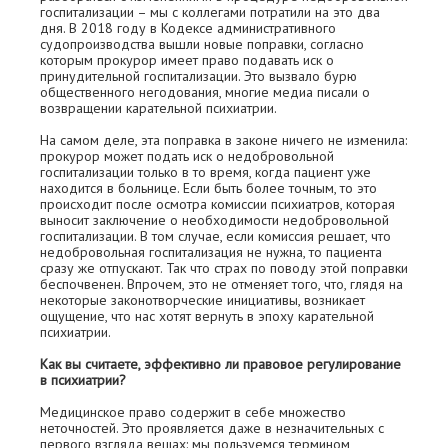
госпитализации – мы с коллегами потратили на это два
дня. В 2018 году в Кодексе административного
судопроизводства вышли новые поправки, согласно
которым прокурор имеет право подавать иск о
принудительной госпитализации. Это вызвало бурю
общественного негодования, многие медиа писали о
возвращении карательной психиатрии.
На самом деле, эта поправка в законе ничего не изменила:
прокурор может подать иск о недобровольной
госпитализации только в то время, когда пациент уже
находится в больнице. Если быть более точным, то это
происходит после осмотра комиссии психиатров, которая
выносит заключение о необходимости недобровольной
госпитализации. В том случае, если комиссия решает, что
недобровольная госпитализация не нужна, то пациента
сразу же отпускают. Так что страх по поводу этой поправки
беспочвенен. Впрочем, это не отменяет того, что, глядя на
некоторые законотворческие инициативы, возникает
ощущение, что нас хотят вернуть в эпоху карательной
психиатрии.
Как вы считаете, эффективно ли правовое регулирование
в психиатрии?
Медицинское право содержит в себе множество
неточностей. Это проявляется даже в незначительных с
первого взгляда вещах: мы пользуемся термином