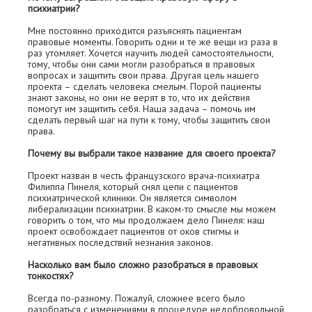
психиатрии?
Мне постоянно приходится разъяснять пациентам
правовые моменты. Говорить одни и те же вещи из раза в
раз утомляет. Хочется научить людей самостоятельности,
тому, чтобы они сами могли разобраться в правовых
вопросах и защитить свои права. Другая цель нашего
проекта – сделать человека смелым. Порой пациенты
знают законы, но они не верят в то, что их действия
помогут им защитить себя. Наша задача – помочь им
сделать первый шаг на пути к тому, чтобы защитить свои
права.
Почему вы выбрали такое название для своего проекта?
Проект назван в честь французского врача-психиатра
Филиппа Пинеля, который снял цепи с пациентов
психиатрической клиники. Он является символом
либерализации психиатрии. В каком-то смысле мы можем
говорить о том, что мы продолжаем дело Пинеля: наш
проект освобождает пациентов от оков стигмы и
негативных последствий незнания законов.
Насколько вам было сложно разобраться в правовых
тонкостях?
Всегда по-разному. Пожалуй, сложнее всего было
разобраться с изменениями в процедуре недобровольной