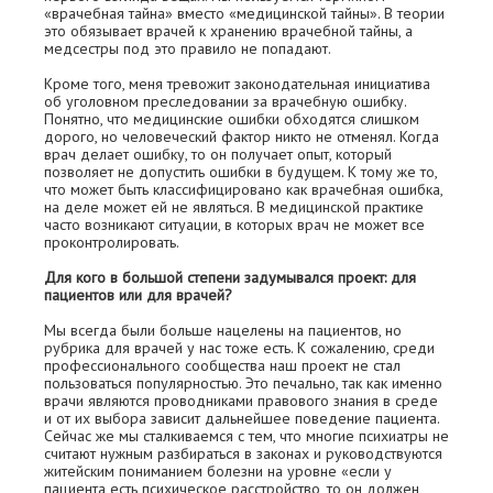
«врачебная тайна» вместо «медицинской тайны». В теории
это обязывает врачей к хранению врачебной тайны, а
медсестры под это правило не попадают.
Кроме того, меня тревожит законодательная инициатива
об уголовном преследовании за врачебную ошибку.
Понятно, что медицинские ошибки обходятся слишком
дорого, но человеческий фактор никто не отменял. Когда
врач делает ошибку, то он получает опыт, который
позволяет не допустить ошибки в будущем. К тому же то,
что может быть классифицировано как врачебная ошибка,
на деле может ей не являться. В медицинской практике
часто возникают ситуации, в которых врач не может все
проконтролировать.
Для кого в большой степени задумывался проект: для
пациентов или для врачей?
Мы всегда были больше нацелены на пациентов, но
рубрика для врачей у нас тоже есть. К сожалению, среди
профессионального сообщества наш проект не стал
пользоваться популярностью. Это печально, так как именно
врачи являются проводниками правового знания в среде
и от их выбора зависит дальнейшее поведение пациента.
Сейчас же мы сталкиваемся с тем, что многие психиатры не
считают нужным разбираться в законах и руководствуются
житейским пониманием болезни на уровне «если у
пациента есть психическое расстройство, то он должен