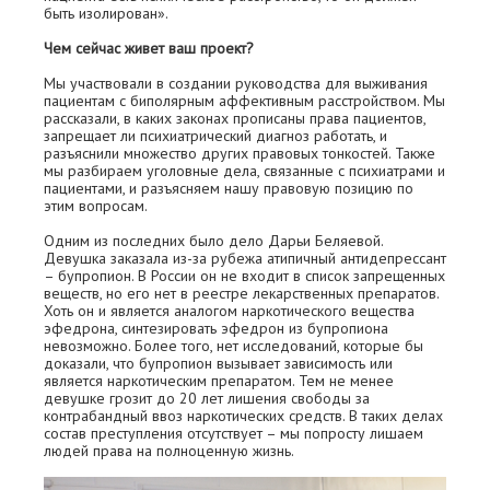
быть изолирован».
Чем сейчас живет ваш проект?
Мы участвовали в создании руководства для выживания
пациентам с биполярным аффективным расстройством. Мы
рассказали, в каких законах прописаны права пациентов,
запрещает ли психиатрический диагноз работать, и
разъяснили множество других правовых тонкостей. Также
мы разбираем уголовные дела, связанные с психиатрами и
пациентами, и разъясняем нашу правовую позицию по
этим вопросам.
Одним из последних было дело Дарьи Беляевой.
Девушка заказала из-за рубежа атипичный антидепрессант
– бупропион. В России он не входит в список запрещенных
веществ, но его нет в реестре лекарственных препаратов.
Хоть он и является аналогом наркотического вещества
эфедрона, синтезировать эфедрон из бупропиона
невозможно. Более того, нет исследований, которые бы
доказали, что бупропион вызывает зависимость или
является наркотическим препаратом. Тем не менее
девушке грозит до 20 лет лишения свободы за
контрабандный ввоз наркотических средств. В таких делах
состав преступления отсутствует – мы попросту лишаем
людей права на полноценную жизнь.