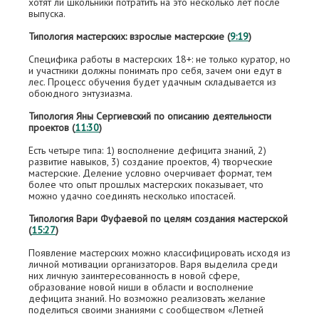
хотят ли школьники потратить на это несколько лет после
выпуска.
Типология мастерских: взрослые мастерские (
9:19
)
Специфика работы в мастерских 18+: не только куратор, но
и участники должны понимать про себя, зачем они едут в
лес. Процесс обучения будет удачным складывается из
обоюдного энтузиазма.
Типология Яны Сергиевский по описанию деятельности
проектов (
11:30
)
Есть четыре типа: 1) восполнение дефицита знаний, 2)
развитие навыков, 3) создание проектов, 4) творческие
мастерские. Деление условно очерчивает формат, тем
более что опыт прошлых мастерских показывает, что
можно удачно соединять несколько ипостасей.
Типология Вари Фуфаевой по целям создания мастерской
(
15:27
)
Появление мастерских можно классифицировать исходя из
личной мотивации организаторов. Варя выделила среди
них личную заинтересованность в новой сфере,
образование новой ниши в области и восполнение
дефицита знаний. Но возможно реализовать желание
поделиться своими знаниями с сообществом «Летней