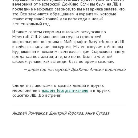
вечеринка от мастерской ДокКино. Если вы были на ЛШ в
последние несколько сезонов, то вы наверняка знаете, что
это. Все закончится обращением и курантами, которые
станут отправной точкой для перехода в новый
летнешкольный год.
И также совсем скоро мы выложим экскурсию по
Minecraft-ЛШ. Инициативная группа строителей-
квартирьеров построила в Майнкрафте базу «Волга» и ЛШ
и сейчас записывает экскурсию. Мы ее озвучим с Антоном
Будниковым и покажем всем желающим. Старожилы смогут
предаться ностальгии, а те, кто не не был на «Летней
школе», узнают, как выглядит база во время сезона».
— директор мастерской ДокКино Анисия Борисенко
Следите за анонсами открытых лекций и других
мероприятий в
нашем Telegram-канале
и в других
соцсетях ЛШ. До встречи!
Андрей Ромашков, Дмитрий Горохов, Анна Сухова