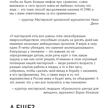
чтобы не было больше мифов про «довела», «сама
виновата» и «его просто мама не любила», потому что
язык — это тоже способ продолжения насилия. И СМИ, и
мы с вами ответственны за его применение».
— куратор Мастерской кризисной журналистки Ника
Дини
«У мастерской есть все шансы стать своеобразным
микросообществом, способным создать за десять дней как
минимум несколько амбициозных проектов. Я верю в силу
идеи. Я четко убежден, что наличие институционального
бэкграунда у человека — это важная, но не
определяющая деталь, если речь идёт о том, какую
задачу и как они хотят решить. И именно в этом огромный
потенциал нашей мастерской — люди разного возраста, с
разным опытом работы в медиа, а то и без него,
собрались, чтобы сделать свой вклад в борьбу с насилием,
в его профилактику. Это, а также вера в то, что
журналистика в России жива и будет жить, их объединяет. А
это значит, что у них все получится, а мы поможем».
— куратор мастерской, пиарщик «Кризисного центра для
женщин», журналист Борис Конаков
А ЕЩЕ?