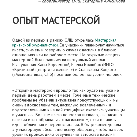
— соорганизатор ОЛШ Екатерина Анисимова
ОПЫТ МАСТЕРСКОЙ
Одной из первых в рамках ОЛШ открылась
Мастерская
кризисной журналистики
. Ее участники планируют научиться
писать, снимать и говорить о случаях насилия в близких
отношениях или на рабочем месте. На открытых лекциях
мастерской был практически виртуальный аншлаг.
Выступления Ханы Корчемной, Елены Болюбах (ИНГО
«Кризисный центр для женщин») и Станислава Хоцкого
(«Альтернатива», СПб) посетили более полусотни человек.
«Открытие мастерской прошло так, как будто мы уже не
первый день работаем вместе. Точечные технические
проблемы не убавили энтузиазма присутствующих, и мы
очень вдохновлены тем, насколько вовлеченными и
подготовленными к нашей специфике оказались участницы
и участники. Больше всего вопросов вызвало, как писать о
насилии и как обращаться с насильником, если оставить
идею обличения и перевоспитания. Я бы рекомендовала
эту мастерскую абсолютно всему обществу, чтобы на всех
уровнях происходило озвучивание авторства насилия,