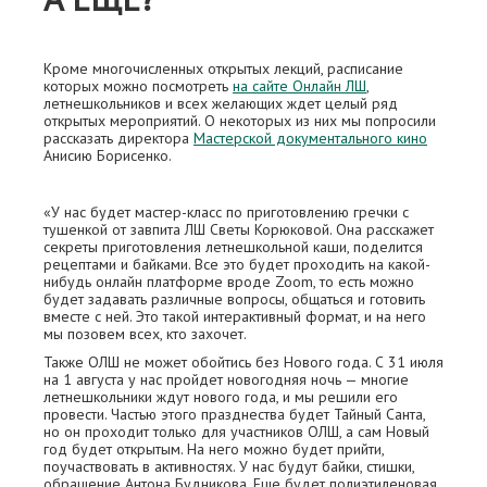
Кроме многочисленных открытых лекций, расписание
которых можно посмотреть
на сайте Онлайн ЛШ
,
летнешкольников и всех желающих ждет целый ряд
открытых мероприятий. О некоторых из них мы попросили
рассказать директора
Мастерской документального кино
Анисию Борисенко.
«У нас будет мастер-класс по приготовлению гречки с
тушенкой от завпита ЛШ Светы Корюковой. Она расскажет
секреты приготовления летнешкольной каши, поделится
рецептами и байками. Все это будет проходить на какой-
нибудь онлайн платформе вроде Zoom, то есть можно
будет задавать различные вопросы, общаться и готовить
вместе с ней. Это такой интерактивный формат, и на него
мы позовем всех, кто захочет.
Также ОЛШ не может обойтись без Нового года. С 31 июля
на 1 августа у нас пройдет новогодняя ночь — многие
летнешкольники ждут нового года, и мы решили его
провести. Частью этого празднества будет Тайный Санта,
но он проходит только для участников ОЛШ, а сам Новый
год будет открытым. На него можно будет прийти,
поучаствовать в активностях. У нас будут байки, стишки,
обращение Антона Будникова. Еще будет полиэтиленовая