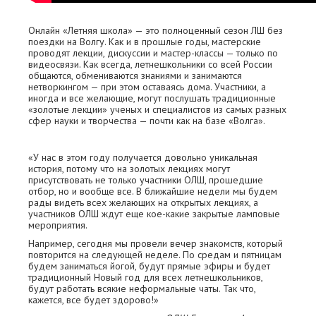
Онлайн «Летняя школа» — это полноценный сезон ЛШ без
поездки на Волгу. Как и в прошлые годы, мастерские
проводят лекции, дискуссии и мастер-классы — только по
видеосвязи. Как всегда, летнешкольники со всей России
общаются, обмениваются знаниями и занимаются
нетворкингом — при этом оставаясь дома. Участники, а
иногда и все желающие, могут послушать традиционные
«золотые лекции» ученых и специалистов из самых разных
сфер науки и творчества — почти как на базе «Волга».
«У нас в этом году получается довольно уникальная
история, потому что на золотых лекциях могут
присутствовать не только участники ОЛШ, прошедшие
отбор, но и вообще все. В ближайшие недели мы будем
рады видеть всех желающих на открытых лекциях, а
участников ОЛШ ждут еще кое-какие закрытые ламповые
мероприятия.
Например, сегодня мы провели вечер знакомств, который
повторится на следующей неделе. По средам и пятницам
будем заниматься йогой, будут прямые эфиры и будет
традиционный Новый год для всех летнешкольников,
будут работать всякие неформальные чаты. Так что,
кажется, все будет здорово!»