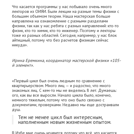
Что касается программы: у нас побывало очень много
лекторов из ОИЯИ. Были лекции на разные темы физики с
большим объемом теории. Наша мастерская больше
направлена на ознакомление с разными разделами
физики, так как у нас ребята с разных направлений: кто-то
физик, кто-то химик, кто-то инженер. Поэтому и лекторы
тоже из разных областей. Сегодня, например, у нас блок
айтишный, потому что без расчетов физикам сейчас
никуда».
Ирина Еремкина, координатор мастерской физики «105-
й элемент».
«Первый цикл был очень людным по сравнению с
квартирьерством. Много лиц — и радостно, что много
знакомых лиц. С кем-то мы не виделись 8 лет. Думаешь:
ого, как вы все выросли. Начало цикла было, конечно,
немного тяжелым, потому что оно было связано с
документами, проверками. Недавно мы еще достраивали
душ.
Тем не менее цикл был интересным,
наполненным новым жизненным опытом.
В Избе мне очень нравится, потому что всё, что касается