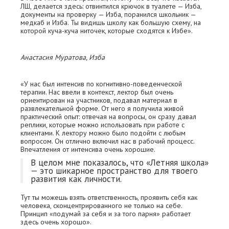
ЛШ, делается здесь: отвинтился крючок в туалете — Изба,
документы на проверку — Изба, поранился школьник —
медкаб и Изба. Ты видишь школу как большую схему, на
которой куча-куча ниточек, которые сходятся к Избе».
Анастасия Муратова, Изба
«У нас был интенсив по когнитивно-поведенческой
терапии. Нас ввели в контекст, лектор был очень
ориентирован на участников, подавал материал в
развлекательной форме. От него я получила живой
практический опыт: отвечая на вопросы, он сразу давал
реплики, которые можно использовать при работе с
клиентами. К лектору можно было подойти с любым
вопросом. Он отлично включил нас в рабочий процесс.
Впечатления от интенсива очень хорошие.
В целом мне показалось, что «Летняя школа»
— это шикарное пространство для твоего
развития как личности.
Тут ты можешь взять ответственность, проявить себя как
человека, сконцентрированного не только на себе.
Принцип «подумай за себя и за того парня» работает
здесь очень хорошо».