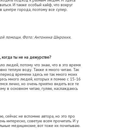
находить подход к разным людям. И здесь
ваться. И также особый кайф, что вокруг
 в центре города, поэтому все супер.
ой помощи. Фото: Антонина Широких.
 когда ты не на дежурстве?
ало людей, потому что знаю, что в это время
авно теплую воду. Также я много читаю. Так
от период времени здесь не так много моих
здесь много людей, которых я помню с 15-16
мся лично, но очень приятно видеть все те
ому в основном читаю, гуляю, наслаждаюсь
ию, сейчас не вспомню автора, но это про
ень интересно, советую всем прочитать. И у
альные медицинские, вот тоже их почитываю.