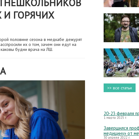
ЕТНЕШКОЛЬНИКОВ
 И ГОРЯЧИХ
торой половине сезона в медкабе дежурят
асспросили их о том, зачем они едут на
 каковы будни врача на ЛШ.
А
>> все статьи
20-23 февраля п
1 марта 2025 г.
Завершился проф
медицину» от м
30 апреля 2022 г.