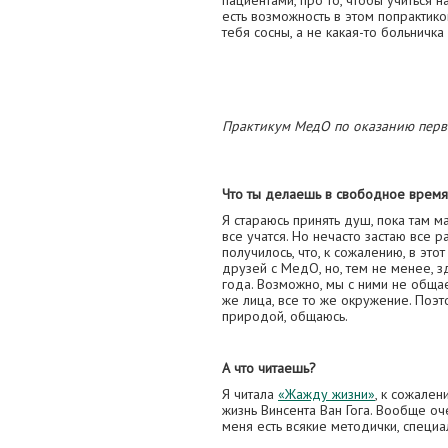
пациентами, про то, чтобы учиться 
есть возможность в этом попрактико
тебя сосны, а не какая-то больничка
Практикум МедО по оказанию перв
Что ты делаешь в свободное время,
Я стараюсь принять душ, пока там м
все учатся. Но нечасто застаю все р
получилось, что, к сожалению, в эт
друзей с МедО, но, тем не менее, 
года. Возможно, мы с ними не общае
же лица, все то же окружение. Поэт
природой, общаюсь.
А что читаешь?
Я читала
«Жажду жизни»
, к сожален
жизнь Винсента Ван Гога. Вообще оч
меня есть всякие методички, специ