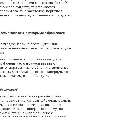
ились, стали вспоминать, как это было. Он
 сих пор существует, развивается,
здесь дела. Мне захотелось вернуться
ное с полезным, и, собственно, вот я здесь.
частые запросы, с которыми обращаются
о врач здесь больше всего нужен для
 за всю неделю ко мне пришел только один
оты.
тней школе» — это, к сожалению, укусы
. И очень часто их укусы вызывают
нно, стараюсь как-то облегчить симптомы.
ся, куда-то упасть, что-то подвернуть, но,
льные травмы, и все обходится.
ей школе»?
, потому что все очень разные, очень
е нравится, что каждый кейс очень разный,
ими людьми воспринимается иначе — в
 школе». И очень интересно, потому что
ечить», это ещё и про общение с