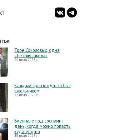
КТ
атьи
Трое Соколовых, одна
«Летняя школа»
29 июля 2026 г.
Каждый врач когда-то был
школьником
22 июля 2026 г.
Биеннале под соснами:
день, когда можно попасть
куда угодно
15 июля 2026 г.