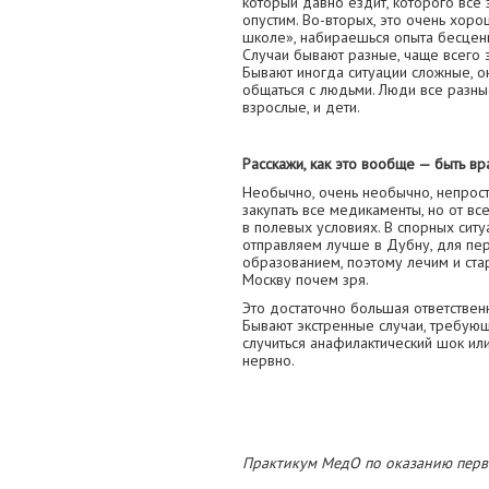
который давно ездит, которого все з
опустим. Во-вторых, это очень хор
школе», набираешься опыта бесценн
Случаи бывают разные, чаще всего э
Бывают иногда ситуации сложные, о
общаться с людьми. Люди все разные
взрослые, и дети.
Расскажи, как это вообще — быть в
Необычно, очень необычно, непросто
закупать все медикаменты, но от все
в полевых условиях. В спорных сит
отправляем лучше в Дубну, для пер
образованием, поэтому лечим и ста
Москву почем зря.
Это достаточно большая ответствен
Бывают экстренные случаи, требую
случиться анафилактический шок ил
нервно.
Практикум МедО по оказанию перв