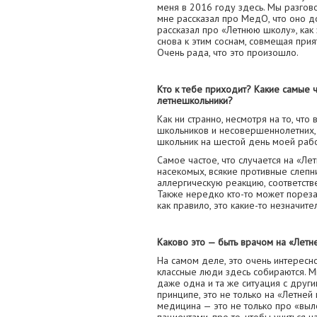
меня в 2016 году здесь. Мы разговор
мне рассказал про МедО, что оно до
рассказал про «Летнюю школу», как 
снова к этим соснам, совмещая прият
Очень рада, что это произошло.
Кто к тебе приходит? Какие самые 
летнешкольники?
Как ни странно, несмотря на то, чт
школьников и несовершеннолетних,
школьник на шестой день моей раб
Самое частое, что случается на «Ле
насекомых, всякие противные слепни
аллергическую реакцию, соответстве
Также нередко кто-то может порезать
как правило, это какие-то незначите
Каково это — быть врачом на «Летн
На самом деле, это очень интересно
классные люди здесь собираются. Мн
даже одна и та же ситуация с друг
принципе, это не только на «Летней
медицина — это не только про «выл