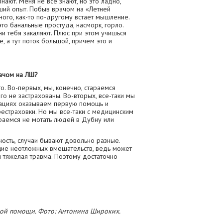
нают. Меня не все знают, но это ладно,
оший опыт. Побыв врачом на «Летней
ого, как-то по-другому встает мышление.
то банальные простуда, насморк, горло.
ни тебя закаляют. Плюс при этом учишься
, а тут поток большой, причем это и
рачом на ЛШ?
. Во-первых, мы, конечно, стараемся
го не застрахованы. Во-вторых, все-таки мы
уациях оказываем первую помощь и
естраховки. Но мы все-таки с медицинским
раемся не мотать людей в Дубну или
ность, случаи бывают довольно разные.
щие неотложных вмешательств, ведь может
и тяжелая травма. Поэтому достаточно
ой помощи. Фото: Антонина Широких.