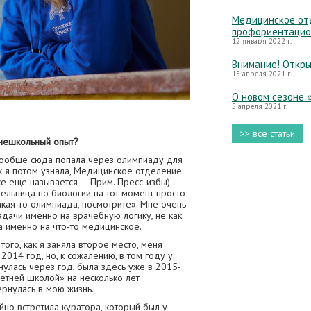
Медицинское отд
профориентацио
12 января 2022 г.
Внимание! Откры
15 апреля 2021 г.
О новом сезоне 
5 апреля 2021 г.
>> все статьи
тнешкольный опыт?
 Вообще сюда попала через олимпиаду для
к я потом узнала, Медицинское отделение
се еще называется — Прим. Пресс-избы)
ельница по биологии на тот момент просто
акая-то олимпиада, посмотрите». Мне очень
адачи именно на врачебную логику, не как
а именно на что-то медицинское.
того, как я заняла второе место, меня
2014 год, но, к сожалению, в том году у
нулась через год, была здесь уже в 2015-
Летней школой» на несколько лет
ернулась в мою жизнь.
йно встретила куратора, который был у