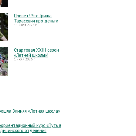
Привет! Это Гриша
Тарасевич про деньги
11 июля 2026 г.
Стартовал XXIII сезон
«Летней школы»!
1 июля 2026 г.
рошла Зимняя «Летняя школа»
ориентационный курс «Путь в
едицинского отделения