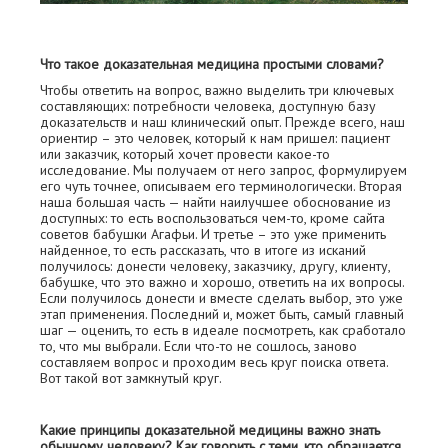
Что такое доказательная медицина простыми словами?
Чтобы ответить на вопрос, важно выделить три ключевых
составляющих: потребности человека, доступную базу
доказательств и наш клинический опыт. Прежде всего, наш
ориентир – это человек, который к нам пришел: пациент
или заказчик, который хочет провести какое-то
исследование. Мы получаем от него запрос, формулируем
его чуть точнее, описываем его терминологически. Вторая
наша большая часть — найти наилучшее обоснование из
доступных: то есть воспользоваться чем-то, кроме сайта
советов бабушки Агафьи. И третье – это уже применить
найденное, то есть рассказать, что в итоге из исканий
получилось: донести человеку, заказчику, другу, клиенту,
бабушке, что это важно и хорошо, ответить на их вопросы.
Если получилось донести и вместе сделать выбор, это уже
этап применения. Последний и, может быть, самый главный
шаг — оценить, то есть в идеале посмотреть, как сработало
то, что мы выбрали. Если что-то не сошлось, заново
составляем вопрос и проходим весь круг поиска ответа.
Вот такой вот замкнутый круг.
Какие принципы доказательной медицины важно знать
обычному человеку? Как говорить с теми, кто обращается