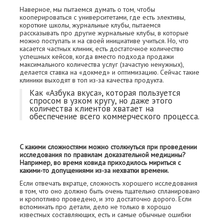
Наверное, мы пытаемся думать о том, чтобы
кооперироваться с университетами, где есть элективы,
короткие школы, журнальные клубы, пытаемся
рассказывать про другие журнальные клубы, в которые
можно поступать и на своей инициативе учиться. Но, что
касается частных клиник, есть достаточное количество
успешных кейсов, когда вместо подхода продажи
максимального количества услуг (зачастую ненужных),
делается ставка на «докмед» и оптимизацию. Сейчас такие
клиники выходят в топ из-за качества продукта.
Как «Азбука вкуса», которая пользуется
спросом в узком кругу, но даже этого
количества клиентов хватает на
обеспечение всего коммерческого процесса.
C какими сложностями можно столкнуться при проведении
исследования по правилам доказательной медицины?
Например, во время ковида приходилось мириться с
какими-то допущениями из-за нехватки времени.
Если отвечать вкратце, сложность хорошего исследования
в том, что оно должно быть очень тщательно спланировано
и кропотливо проведено, и это достаточно дорого. Если
вспоминать про детали, дело не только в хорошо
известных составляющих, есть и самые обычные ошибки