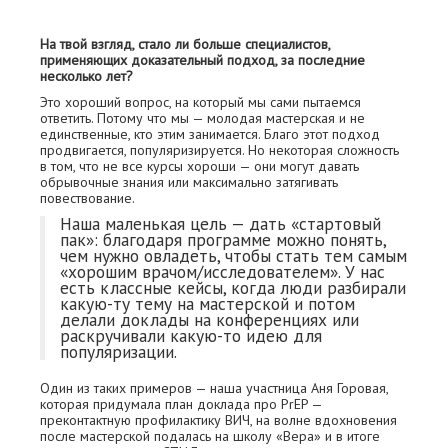
На твой взгляд, стало ли больше специалистов,
применяющих доказательный подход, за последние
несколько лет?
Это хороший вопрос, на который мы сами пытаемся
ответить. Потому что мы — молодая мастерская и не
единственные, кто этим занимается. Благо этот подход
продвигается, популяризируется. Но некоторая сложность
в том, что не все курсы хороши — они могут давать
обрывочные знания или максимально затягивать
повествование.
Наша маленькая цель — дать «стартовый
пак»: благодаря программе можно понять,
чем нужно овладеть, чтобы стать тем самым
«хорошим врачом/исследователем». У нас
есть классные кейсы, когда люди разбирали
какую-ту тему на мастерской и потом
делали доклады на конференциях или
раскручивали какую-то идею для
популяризации.
Один из таких примеров — наша участница Аня Горовая,
которая придумала план доклада про PrEP —
преконтактную профилактику ВИЧ, на волне вдохновения
после мастерской подалась на школу «Вера» и в итоге