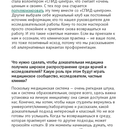
стала волонтером «СПИД-центра», что считает «очень
ценным и своим». С тех пор она старается
популяризировать
эту тему вместе со «СПИД-центром».
Другие выбрали себе журнальный клуб как постоянный
источник информации, кто-то нашел руководителя для
исследовательской работы. Кому-то после мастерской
просто спокойнее и приятнее снова возвращаться на
работу. И это такие «светлые маячки». Если вы приехали к
нам и осознали, что клиническая практика — не ваше поле,
это тоже позитивный исход, потому что мы рассказываем
об альтернативных вариантах профориентации.
Что нужно сделать, чтобы доказательная медицина
получила широкое распространение среди врачей и
исследователей? Какую роль при этом будут играть
медицинское сообщество, исследователи, частные
клиники?
Поскольку медицинская система — очень ригидная штука,
как и система образовательная, скорее всего, здесь важна
установка на личную инициативу: она самая доступная для
нас. Конечно, мы хотим, чтобы наши студенты вернулись в
университет/клинику/лабораторию и рассказали, какой
доказательный подход интересный и классный. Но не все
готовы это услышать. Когда ты возвращаешься в среду,
которая практикует какие-то другие подходы, может
произойти «откат». В эти моменты начинаешь думать, что