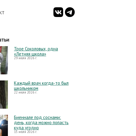
КТ
атьи
Трое Соколовых, одна
«Летняя школа»
29 июля 2026 г.
Каждый врач когда-то был
школьником
22 июля 2026 г.
Биеннале под соснами:
день, когда можно попасть
куда угодно
15 июля 2026 г.