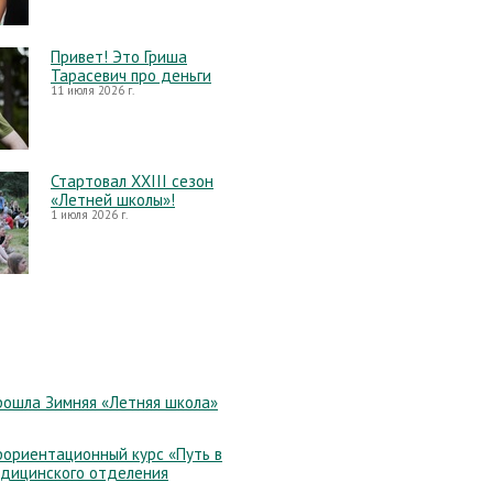
Привет! Это Гриша
Тарасевич про деньги
11 июля 2026 г.
Стартовал XXIII сезон
«Летней школы»!
1 июля 2026 г.
рошла Зимняя «Летняя школа»
ориентационный курс «Путь в
едицинского отделения