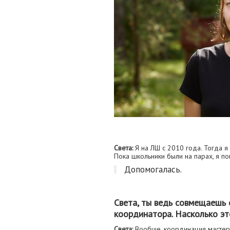
Света:
Я на ЛШ с 2010 года. Тогда 
Пока школьники были на парах, я по
Допомогалась.
Света, ты ведь совмещаешь 
координатора. Насколько э
Света:
Вообще, координация мастерс