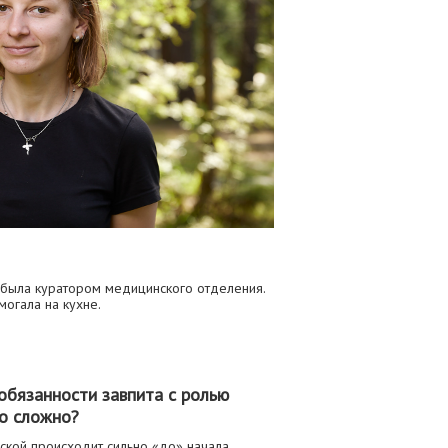
я была куратором медицинского отделения.
могала на кухне.
обязанности завпита с ролью
то сложно?
кой происходит сильно «до» начала