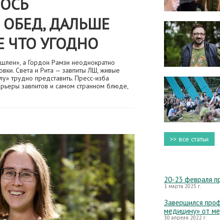
ЛОСЬ
 ОБЕД, ДАЛЬШЕ
 ЧТО УГОДНО
шлен», а Гордон Рамзи неоднократно
овки. Света и Рита — завпиты ЛШ, живые
у» трудно представить. Пресс-изба
карьеры завпитов и самом странном блюде,
>> все статьи
20-23 февраля п
1 марта 2025 г.
Завершился проф
медицину» от м
30 апреля 2022 г.