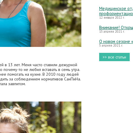
Медицинское отд
профориентацио
12 января 2022 г.
Внимание! Откры
15 апреля 2021 г.
О новом сезоне 
5 апреля 2021 г.
>> все статьи
й в 13 лет. Меня часто ставили дежурной
о почему-то не любил вставать в семь утра.
внее помогать на кухне. В 2010 году людей
едить за соблюдением нормативов СанПиНа.
тала завпитом.