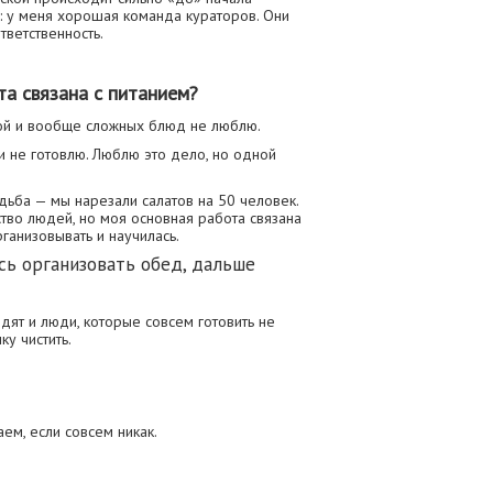
: у меня хорошая команда кураторов. Они
тветственность.
а связана с питанием?
кой и вообще сложных блюд не люблю.
ти не готовлю. Люблю это дело, но одной
дьба — мы нарезали салатов на 50 человек.
ство людей, но моя основная работа связана
рганизовывать и научилась.
сь организовать обед, дальше
дят и люди, которые совсем готовить не
ку чистить.
ем, если совсем никак.