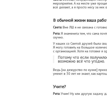
мероприятия. А на месте уже проще
всё делают, а я просто несу за них о
В обычной жизни ваша работ
Света:
Вне ЛШ я не связана с готов
Рита:
Я знаменита тем, что сама поч
скучно.
У наших со Светой друзей была сва
Я могу готовить на большое количе
с организацией. Хотя на готовке я о
Потому что если получило
возможно всё что угодно.
Ведь [на дежурство по кухне] прихо
умеют: в 30 лет не знают, как картош
Учите?
Рита:
Учим! Ну или другую задачу да