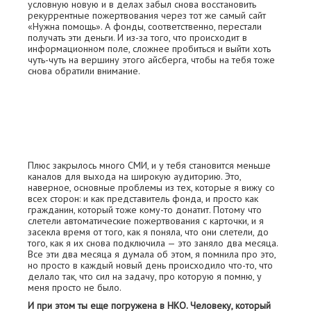
условную новую и в делах забыл снова восстановить
рекуррентные пожертвования через тот же самый сайт
«Нужна помощь». А фонды, соответственно, перестали
получать эти деньги. И из-за того, что происходит в
информационном поле, сложнее пробиться и выйти хоть
чуть-чуть на вершину этого айсберга, чтобы на тебя тоже
снова обратили внимание.
Плюс закрылось много СМИ, и у тебя становится меньше
каналов для выхода на широкую аудиторию. Это,
наверное, основные проблемы из тех, которые я вижу со
всех сторон: и как представитель фонда, и просто как
гражданин, который тоже кому-то донатит. Потому что
слетели автоматические пожертвования с карточки, и я
засекла время от того, как я поняла, что они слетели, до
того, как я их снова подключила — это заняло два месяца.
Все эти два месяца я думала об этом, я помнила про это,
но просто в каждый новый день происходило что-то, что
делало так, что сил на задачу, про которую я помню, у
меня просто не было.
И при этом ты еще погружена в НКО. Человеку, который