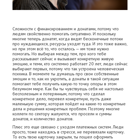
Сложности с финансированием и донатами, потому что
людям свойственно помогать ситуативно. И поскольку
многие теперь донатят, когда видят бесконечные потоки
про нуждающихся, ресурсы уходят туда. И это тоже важно,
но при этом всё то, что осталось — им тоже нужно
помогать. Но выбирая между тем, про кого тебе
рассказывают сейчас и вызывают конкретную живую
эмоцию, и теми, кто системно работает 20 лет, люди сейчас
выбирают первых, потому что так устроена человеческая
психика. В моменте ты думаешь про свои собственные
эмоции и то, как их укротить, а донаты в такой ситуации
помогают тебе получить какую-то точку опоры в этом
безумном мире. Как бы ты чувствуешь себя не настолько
бесполезным и потерянным, потому что сделал
конкретное дело, перевел конкретную, пусть даже
маленькую сумму, которая пойдет на какие-то конкретные
дела и решения конкретных проблем. Поэтому многие
коллеги по сектору жалуются, что просели и суммы
донатов, и количество донатов.
Плюс это еще связано с уходом платежных систем. Люди
просто, тоже находясь в стрессе, не перевязали карточку.
То есть твою карточку закрыли, ты пошел оформить