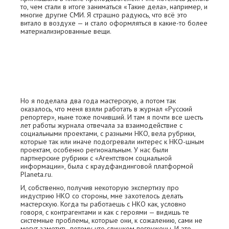
то, чем стали в итоге заниматься «Такие дела», например, и
многие другие СМИ. Я страшно радуюсь, что всё это
витало в воздухе — и стало оформляться в какие-то более
материализированные вещи.
Но я поделала два года мастерскую, а потом так
оказалось, что меня взяли работать в журнал «Русский
репортер», ныне тоже почивший. И там я почти все шесть
лет работы журнала отвечала за взаимодействие с
социальными проектами, с разными НКО, вела рубрики,
которые так или иначе подогревали интерес к НКО-шным
проектам, особенно региональным. У нас были
партнерские рубрики с «Агентством социальной
информации», была с краудфандинговой платформой
Planeta.ru.
И, собственно, получив некоторую экспертизу про
индустрию НКО со стороны, мне захотелось делать
мастерскую. Когда ты работаешь с НКО как, условно
говоря, с контрагентами и как с героями — видишь те
системные проблемы, которые они, к сожалению, сами не
могут заметить, потому что слишком погружены. И это