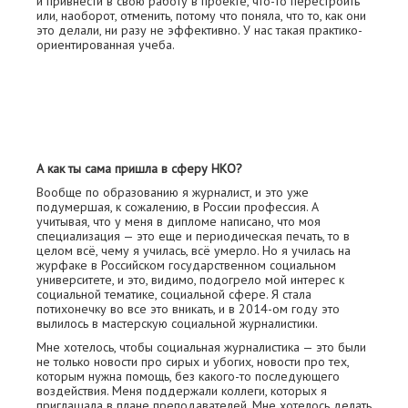
и привнести в свою работу в проекте, что-то перестроить
или, наоборот, отменить, потому что поняла, что то, как они
это делали, ни разу не эффективно. У нас такая практико-
ориентированная учеба.
А как ты сама пришла в сферу НКО?
Вообще по образованию я журналист, и это уже
подумершая, к сожалению, в России профессия. А
учитывая, что у меня в дипломе написано, что моя
специализация — это еще и периодическая печать, то в
целом всё, чему я училась, всё умерло. Но я училась на
журфаке в Российском государственном социальном
университете, и это, видимо, подогрело мой интерес к
социальной тематике, социальной сфере. Я стала
потихонечку во все это вникать, и в 2014-ом году это
вылилось в мастерскую социальной журналистики.
Мне хотелось, чтобы социальная журналистика — это были
не только новости про сирых и убогих, новости про тех,
которым нужна помощь, без какого-то последующего
воздействия. Меня поддержали коллеги, которых я
приглашала в плане преподавателей. Мне хотелось делать