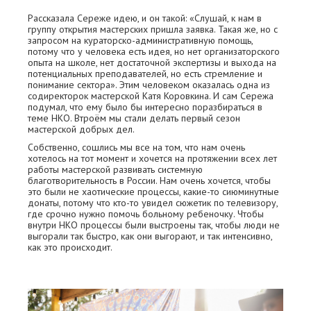
Рассказала Сереже идею, и он такой: «Слушай, к нам в
группу открытия мастерских пришла заявка. Такая же, но с
запросом на кураторско-административную помощь,
потому что у человека есть идея, но нет организаторского
опыта на школе, нет достаточной экспертизы и выхода на
потенциальных преподавателей, но есть стремление и
понимание сектора». Этим человеком оказалась одна из
содиректорок мастерской Катя Коровкина. И сам Сережа
подумал, что ему было бы интересно поразбираться в
теме НКО. Втроём мы стали делать первый сезон
мастерской добрых дел.
Собственно, сошлись мы все на том, что нам очень
хотелось на тот момент и хочется на протяжении всех лет
работы мастерской развивать системную
благотворительность в России. Нам очень хочется, чтобы
это были не хаотические процессы, какие-то сиюминутные
донаты, потому что кто-то увидел сюжетик по телевизору,
где срочно нужно помочь больному ребеночку. Чтобы
внутри НКО процессы были выстроены так, чтобы люди не
выгорали так быстро, как они выгорают, и так интенсивно,
как это происходит.