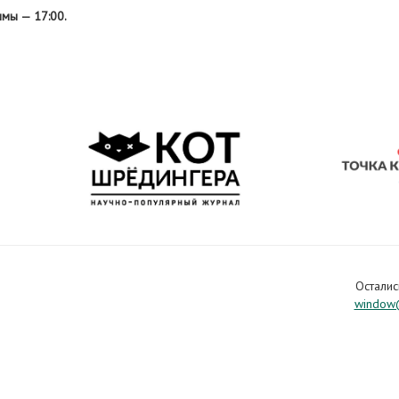
ммы — 17:00.
Осталис
window@