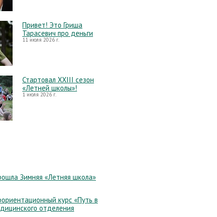
Привет! Это Гриша
Тарасевич про деньги
11 июля 2026 г.
Стартовал XXIII сезон
«Летней школы»!
1 июля 2026 г.
рошла Зимняя «Летняя школа»
ориентационный курс «Путь в
едицинского отделения