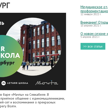
УРГ
Медицинское отд
профориентацио
12 января 2022 г.
Внимание! Откры
15 апреля 2021 г.
О новом сезоне 
5 апреля 2021 г.
>> все статьи
в баре «Мачты» на Севкабеле. В
, приятное общение с единомышленниками,
ей-сет и воспоминания о прекрасных
регу Волги.