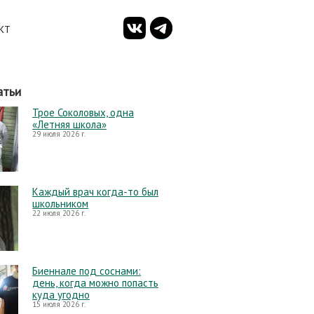
КТ
атьи
Трое Соколовых, одна
«Летняя школа»
29 июля 2026 г.
Каждый врач когда-то был
школьником
22 июля 2026 г.
Биеннале под соснами:
день, когда можно попасть
куда угодно
15 июля 2026 г.