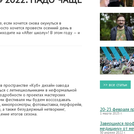
, если хочется снова окунуться в
осто хочется провести осенний день в
иходите на «After школу»! В этом году — и
>> все статьи
в пространстве «Куб» дизайн-завода
ться с летнешкольниками в неформальной
подробности о проектах мастерских
ями фестиваля мы будем воссоздавать
, кинопросмотры, фотовыставка, перфорейв,
 а также безудержный нетворкинг,
20-23 февраля п
ение итогов сезона.
1 марта 2025 г.
Завершился проф
медицину» от м
30 апреля 2022 г.