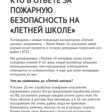
КТО В ОТВЕТЕ ЗА
ПОЖАРНУЮ
БЕЗОПАСНОСТЬ НА
«ЛЕТНЕЙ ШКОЛЕ»
Поговорили с новым пожарным инспектором «Летней
школы», знакомьтесь — Юрий Ильин. Он рассказал, какие
учения хочет провести и почему дежурные попросили его
выйти с КПП.
Мы договорились с Юрием об интервью сразу после
пожарных учений. В тот день новый инспектор объяснил
летнешкольникам, чем порошковые огнетушители
отличаются от углекислотных. А еще дал всем желающим
попшикать из них.
Чем вы занимались до «Летней школы»?
Я более 20 лет отработал пожарным-спасателем,
параллельно учился. Когда предложили поработать сезон
на ЛШ, согласился: раньше каждый уголок здесь знал. На
базе «Волга» в детстве был пионером, а в 16 лет работал
посудомоем. Но очень давно сюда не приезжал.
Изменилось, конечно, многое, но не в лучшую сторону.
Время берет свое. Вернулся с большой ностальгией.