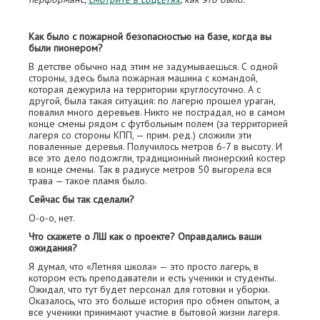
Как было с пожарной безопасностью на базе, когда вы
были пионером?
В детстве обычно над этим не задумываешься. С одной
стороны, здесь была пожарная машина с командой,
которая дежурила на территории круглосуточно. А с
другой, была такая ситуация: по лагерю прошел ураган,
повалил много деревьев. Никто не пострадал, но в самом
конце смены рядом с футбольным полем (за территорией
лагеря со стороны КПП, — прим. ред.) сложили эти
поваленные деревья. Получилось метров 6-7 в высоту. И
все это дело подожгли, традиционный пионерский костер
в конце смены. Так в радиусе метров 50 выгорела вся
трава — такое пламя было.
Сейчас бы так сделали?
О-о-о, нет.
Что скажете о ЛШ как о проекте? Оправдались ваши
ожидания?
Я думал, что «Летняя школа» — это просто лагерь, в
котором есть преподаватели и есть ученики и студенты.
Ожидал, что тут будет персонал для готовки и уборки.
Оказалось, что это больше история про обмен опытом, а
все ученики принимают участие в бытовой жизни лагеря.