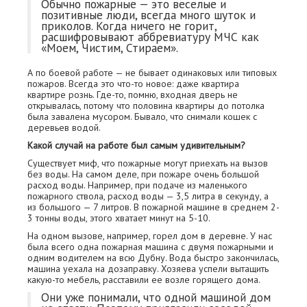
Обычно пожарные — это веселые и
позитивные люди, всегда много шуток и
приколов. Когда ничего не горит,
расшифровывают аббревиатуру МЧС как
«Моем, Чистим, Стираем».
А по боевой работе — не бывает одинаковых или типовых
пожаров. Всегда это что-то новое: даже квартира
квартире рознь. Где-то, помню, входная дверь не
открывалась, потому что половина квартиры до потолка
была завалена мусором. Бывало, что снимали кошек с
деревьев водой.
Какой случай на работе был самым удивительным?
Существует миф, что пожарные могут приехать на вызов
без воды. На самом деле, при пожаре очень большой
расход воды. Например, при подаче из маленького
пожарного ствола, расход воды — 3,5 литра в секунду, а
из большого — 7 литров. В пожарной машине в среднем 2-
3 тонны воды, этого хватает минут на 5-10.
На одном вызове, например, горел дом в деревне. У нас
была всего одна пожарная машина с двумя пожарными и
одним водителем на всю Дубну. Вода быстро закончилась,
машина уехала на дозаправку. Хозяева успели вытащить
какую-то мебель, расставили ее возле горящего дома.
Они уже понимали, что одной машиной дом